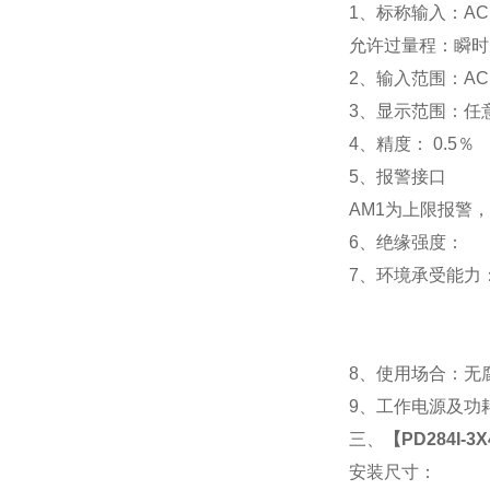
1
、标称输入：AC 
允许过量程：瞬时：2
2
、输入范围：AC 
3
、
显示范围：
任
4
、精度：
0.5
％
5
、
报警接口
AM1
为上限报警，
6
、
绝缘强度： IEC
7
、
环境承受能力：
8
、使用场合：无腐
9
、工作电源及功耗： 
三、
【
PD284I-
安装尺寸：