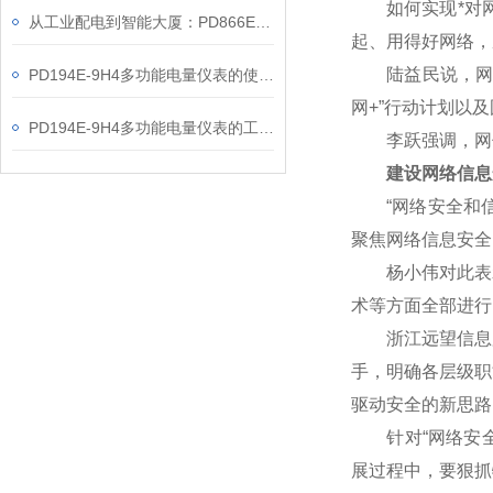
如何实现*对网
从工业配电到智能大厦：PD866E-560多功能电表的能效管理实践
起、用得好网络，
陆益民说，网信事
PD194E-9H4多功能电量仪表的使用指南分享
网+”行动计划以
PD194E-9H4多功能电量仪表的工作原理解析
李跃强调，网信
建设网络信息
“网络安全和信
聚焦网络信息安全
杨小伟对此表示赞
术等方面全部进行
浙江远望信息股
手，明确各层级职
驱动安全的新思路
针对“网络安全核
展过程中，要狠抓