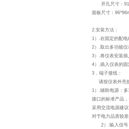
开孔尺寸：91*9
面板尺寸：96*96mm
2.
安装方法：
1
）.在固定的配
2
）.取出多功能
3
）.将仪表安装
4
）.插入仪表的
3
．端子接线：
请按仪表外壳
1
）
.
辅助电源：多
接口的标准产品，
采用交流电源建议
对于电力品质较差
2
）
.
输入信号