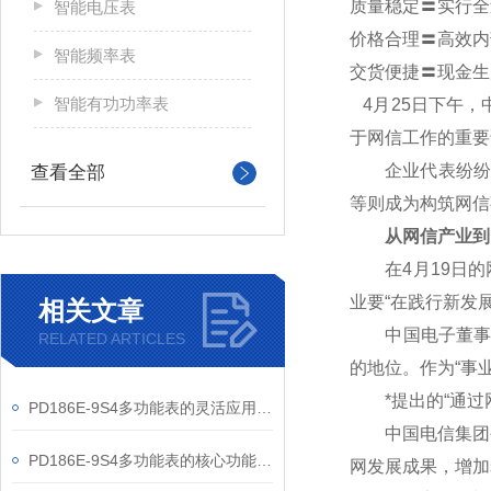
质量稳定〓实行全
智能电压表
价格合理〓高效内
智能频率表
交货便捷〓现金生
智能有功功率表
4
月25日下午，
于网信工作的重要
企业代表纷纷表
查看全部
等则成为构筑网信
从网信产业到
在4月19日的网
业要“在践行新发
相关文章
中国电子董事长芮
RELATED ARTICLES
的地位。作为“事
*提出的“通过网
PD186E-9S4多功能表的灵活应用与核心价值
中国电信集团公
PD186E-9S4多功能表的核心功能与多元应用图景
网发展成果，增加