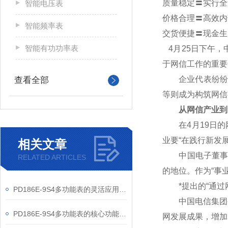
质量稳定〓实行全
智能电压表
价格合理〓高效内
智能频率表
交货便捷〓现金生
智能有功功率表
4
月25日下午，
于网信工作的重要
企业代表纷纷表
查看全部
等则成为构筑网信
从网信产业到
在4月19日的网
业要“在践行新发
相关文章
中国电子董事长芮
RELATED ARTICLES
的地位。作为“事
*提出的“通过网
PD186E-9S4多功能表的灵活应用与核心价值
中国电信集团公
PD186E-9S4多功能表的核心功能与多元应用图景
网发展成果，增加