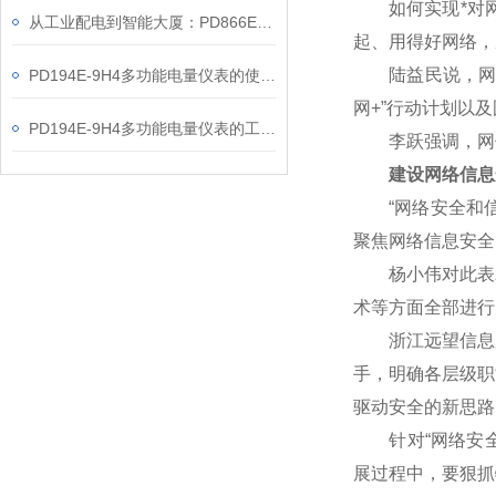
如何实现*对网
从工业配电到智能大厦：PD866E-560多功能电表的能效管理实践
起、用得好网络，
陆益民说，网信事
PD194E-9H4多功能电量仪表的使用指南分享
网+”行动计划以
PD194E-9H4多功能电量仪表的工作原理解析
李跃强调，网信
建设网络信息
“网络安全和信
聚焦网络信息安全
杨小伟对此表示赞
术等方面全部进行
浙江远望信息股
手，明确各层级职
驱动安全的新思路
针对“网络安全核
展过程中，要狠抓