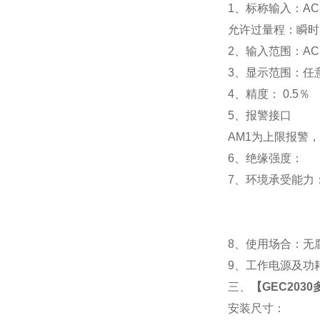
1
、标称输入：AC 
允许过量程：瞬时：2
2
、输入范围：AC 
3
、
显示范围：
任
4
、精度：
0.5
％
5
、
报警接口
AM1
为上限报警，
6
、
绝缘强度： IEC
7
、
环境承受能力：
8
、使用场合：无腐
9
、工作电源及功耗： 
三、
【
GEC203
安装尺寸：