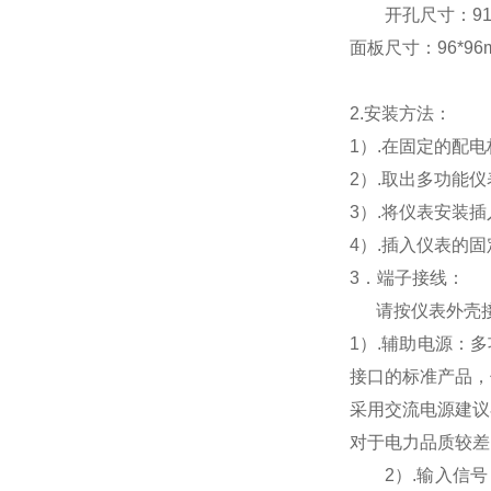
开孔尺寸：91*9
面板尺寸：96*96mm
2.
安装方法：
1
）.在固定的配
2
）.取出多功能
3
）.将仪表安装
4
）.插入仪表的
3
．端子接线：
请按仪表外壳
1
）
.
辅助电源：多
接口的标准产品，
采用交流电源建议
对于电力品质较差
2
）
.
输入信号