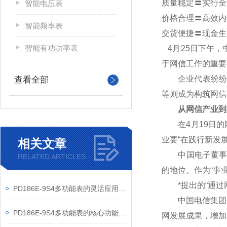
质量稳定〓实行全
智能电压表
价格合理〓高效内
智能频率表
交货便捷〓现金生
智能有功功率表
4
月25日下午，
于网信工作的重要
企业代表纷纷表
查看全部
等则成为构筑网信
从网信产业到
在4月19日的网
业要“在践行新发
相关文章
中国电子董事长芮
RELATED ARTICLES
的地位。作为“事
*提出的“通过网
PD186E-9S4多功能表的灵活应用与核心价值
中国电信集团公
PD186E-9S4多功能表的核心功能与多元应用图景
网发展成果，增加