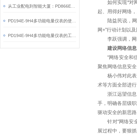
如何实现*对网
从工业配电到智能大厦：PD866E-560多功能电表的能效管理实践
起、用得好网络，
陆益民说，网信事
PD194E-9H4多功能电量仪表的使用指南分享
网+”行动计划以
PD194E-9H4多功能电量仪表的工作原理解析
李跃强调，网信
建设网络信息
“网络安全和信
聚焦网络信息安全
杨小伟对此表示赞
术等方面全部进行
浙江远望信息股
手，明确各层级职
驱动安全的新思路
针对“网络安全核
展过程中，要狠抓