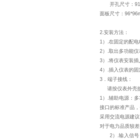
开孔尺寸：91*9
面板尺寸：96*96mm
2.
安装方法：
1
）.在固定的配
2
）.取出多功能
3
）.将仪表安装
4
）.插入仪表的
3
．端子接线：
请按仪表外壳
1
）
.
辅助电源：多
接口的标准产品，
采用交流电源建议
对于电力品质较差
2
）
.
输入信号