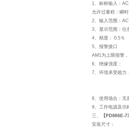
1
、标称输入：AC 
允许过量程：瞬时：2
2
、输入范围：AC 
3
、
显示范围：
任
4
、精度：
0.5
％
5
、
报警接口
AM1
为上限报警，
6
、
绝缘强度： IEC
7
、
环境承受能力：
8
、使用场合：无腐
9
、工作电源及功耗： 
三、
【
PD866E-
安装尺寸：