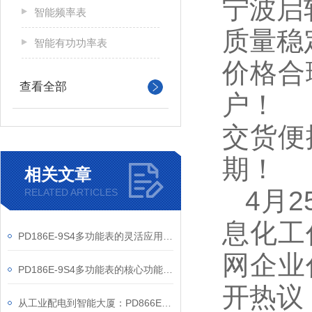
宁波启
智能频率表
质量稳
智能有功功率表
价格合
查看全部
户！
交货便
期！
相关文章
4
月
RELATED ARTICLES
息化工
PD186E-9S4多功能表的灵活应用与核心价值
网企业
PD186E-9S4多功能表的核心功能与多元应用图景
开热议
从工业配电到智能大厦：PD866E-560多功能电表的能效管理实践