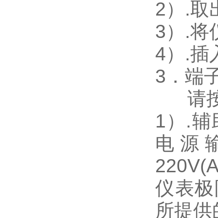
2
）.
3
）.
4
）.
3
．端
请
1
）
.
辅
电源
220V(
仪表极
所提供