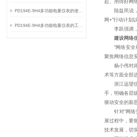
起、用得好网
陆益民说，网
PD194E-9H4多功能电量仪表的使用指南分享
网+”行动计
PD194E-9H4多功能电量仪表的工作原理解析
李跃强调，网
建设网络信
“网络安全和
聚焦网络信息
杨小伟对此表
术等方面全部
浙江远望信息
手，明确各层
驱动安全的新
针对“网络安
展过程中，要
技术发展，切