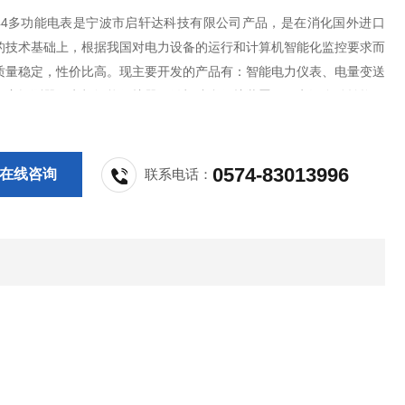
-B44多功能电表是宁波市启轩达科技有限公司产品，是在消化国外进口
的技术基础上，根据我国对电力设备的运行和计算机智能化监控要求而
质量稳定，性价比高。现主要开发的产品有：智能电力仪表、电量变送
火灾探测器、电机智能保护器、微机综合保护装置、双电源自动转换开
S控制与保护开关、负荷隔离开关、真空断路器、高低压成套开关柜其相
，质量过硬，欢迎新老客户采购!
0574-83013996
在线咨询
联系电话：