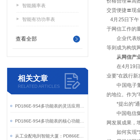
价格合理〓高
智能频率表
交货便捷〓现
智能有功功率表
4
月25日下
于网信工作的
企业代表纷纷
查看全部
等则成为构筑
从网信产业
在4月19日
业要“在践行
相关文章
中国电子董事
RELATED ARTICLES
的地位。作为“
*提出的“通
PD186E-9S4多功能表的灵活应用与核心价值
中国电信集团
PD186E-9S4多功能表的核心功能与多元应用图景
网发展成果，
如何实现*对
从工业配电到智能大厦：PD866E-560多功能电表的能效管理实践