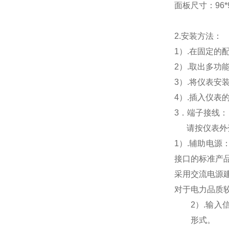
面板尺寸：96*96
2.
安装方法：
1
）.在固定的
2
）.取出多功
3
）.将仪表安
4
）.插入仪表
3
．端子接线：
请按仪表外
1
）
.
辅助电源
接口的标准产
采用交流电源
对于电力品质
2
）
.
输入
形式。