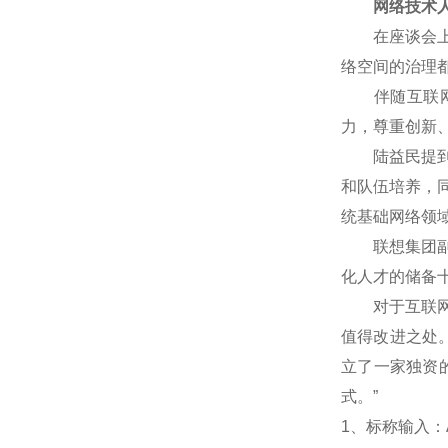
网络技术人
在座谈会上，
络空间的治理
伴随互联网技
力，尊重创新
陆益民提到，
和队伍培养，
统基础网络领
联想集团副总
化人才的储备
对于互联网企
值得改进之处
立了一家独资
式。”
1
、标称输入：A