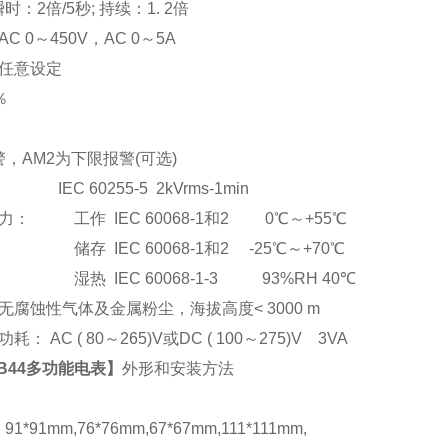
：2倍/5秒; 持续：1. 2倍
C 0
～
450V
，AC 0
～5A
任意设定
％
，AM2为下限报警(可选)
EC 60255-5 2kVrms-1min
： 工作 IEC 60068-1和2 0℃～+55℃
储存 IEC 60068-1和2 -25℃～+70℃
湿热 IEC 60068-1-3 93%RH 40℃
腐蚀性气体及金属粉尘，海拔高度< 3000 m
： AC ( 80
～265)V或DC ( 100～275)V 3VA
-B44多功能电表
】
外形和安装方法
*91mm,76*76mm,67*67mm,111*111mm,