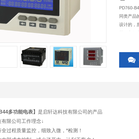
PD760
同类产品
设计的，
器、电气
关、CP
关附件等
0-B44多功能电表
】
是启轩达科技有限公司的产品
技有限公司工作理念↓
行全过程质量监控，细致入微，*检测！