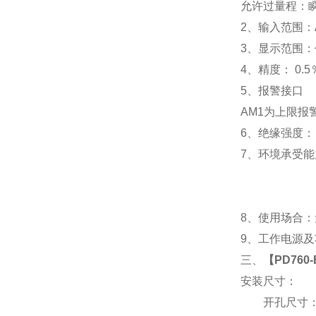
允许过量程：瞬时
2
、输入范围：A
3
、
显示范围：
4
、精度：
0.5
5
、
报警接口
AM1
为上限报警
6
、
绝缘强度： I
7
、
环境承受能力
8
、使用场合：无
9
、工作电源及功耗
三、
【
PD760
安装尺寸：
开孔尺寸：91