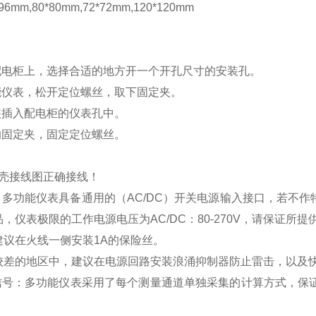
mm,80*80mm,72*72mm,120*120mm
配电柜上，选择合适的地方开一个开孔尺寸的安装孔。
能仪表，松开定位螺丝，取下固定夹。
装插入配电柜的仪表孔中。
的固定夹，固定定位螺丝。
壳接线图正确接线！
：多功能仪表具备通用的（
AC/DC
）开关电源输入接口，若不作
品，仪表极限的工作电源电压为
AC/DC
：
80-270V
，请保证所提
建议在火线一侧安装
1A
的保险丝。
较差的地区中，建议在电源回路安装浪涌抑制器防止雷击，以及
信号：多功能仪表采用了每个测量通道单独采集的计算方式，保证