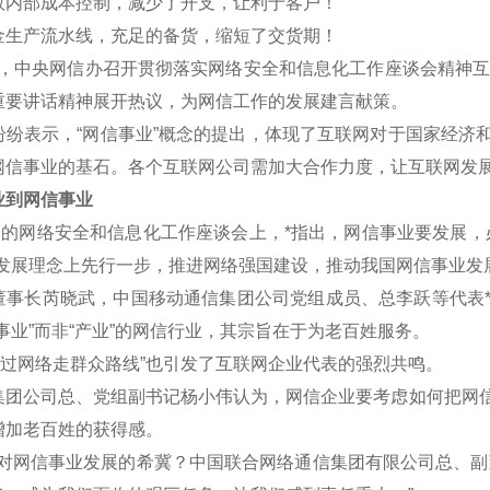
效内部成本控制，减少了开支，让利于客户！
金生产流水线，充足的备货，缩短了交货期！
午，中央网信办召开贯彻落实网络安全和信息化工作座谈会精神互联
重要讲话精神展开热议，为网信工作的发展建言献策。
表示，“网信事业”概念的提出，体现了互联网对于国家经济和
网信事业的基石。各个互联网公司需加大合作力度，让互联网发
到网信事业
的网络安全和信息化工作座谈会上，*指出，网信事业要发展，
新发展理念上先行一步，推进网络强国建设，推动我国网信事业发
长芮晓武，中国移动通信集团公司党组成员、总李跃等代表*认
事业”而非“产业”的网信行业，其宗旨在于为老百姓服务。
过网络走群众路线”也引发了互联网企业代表的强烈共鸣。
公司总、党组副书记杨小伟认为，网信企业要考虑如何把网信
增加老百姓的获得感。
网信事业发展的希冀？中国联合网络通信集团有限公司总、副董