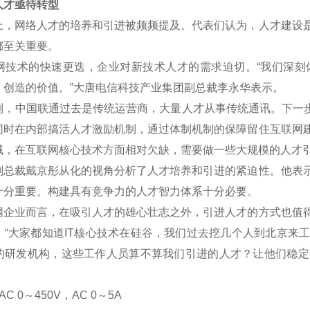
才亟待转型
网络人才的培养和引进被频频提及。代表们认为，人才建设是
都至关重要。
术的快速更迭，企业对新技术人才的需求迫切。“我们深刻
、创造的价值。”大唐电信科技产业集团副总裁李永华表示。
中国联通过去是传统运营商，大量人才从事传统通讯。下一步将
同时在内部搞活人才激励机制，通过体制机制的保障留住互联网
域，在互联网核心技术方面相对欠缺，需要做一些大规模的人才
裁戴京彤从化的视角分析了人才培养和引进的紧迫性。他表示
十分重要。构建具有竞争力的人才智力体系十分必要。
业而言，在吸引人才的雄心壮志之外，引进人才的方式也值得
。“大家都知道IT核心技术在硅谷，我们过去挖几个人到北京来
的研发机构，这些工作人员算不算我们引进的人才？让他们稳定
C 0
～
450V
，AC 0
～5A