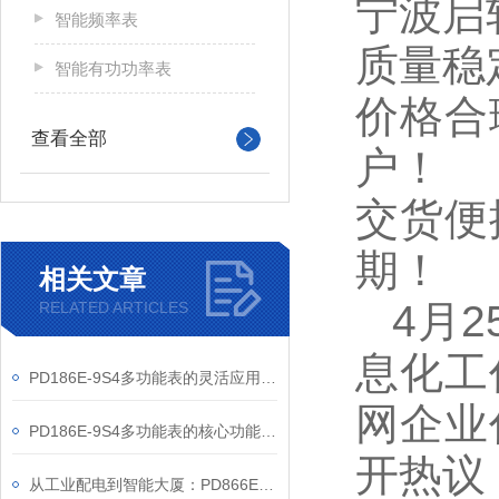
宁波启
智能频率表
质量稳
智能有功功率表
价格合
查看全部
户！
交货便
期！
相关文章
4
月
RELATED ARTICLES
息化工
PD186E-9S4多功能表的灵活应用与核心价值
网企业
PD186E-9S4多功能表的核心功能与多元应用图景
开热议
从工业配电到智能大厦：PD866E-560多功能电表的能效管理实践