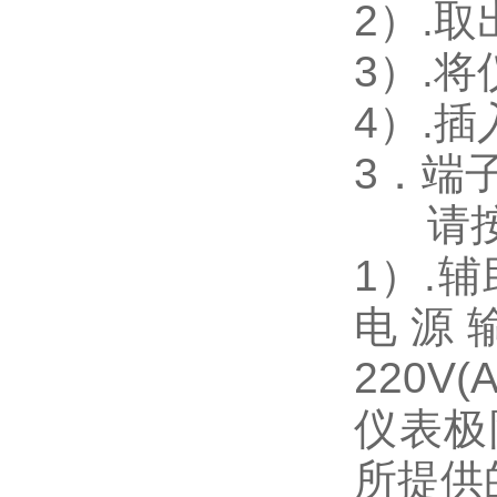
2
）.
3
）.
4
）.
3
．端
请
1
）
.
辅
电源
220V(
仪表极
所提供