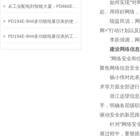
如何实现*对网
从工业配电到智能大厦：PD866E-560多功能电表的能效管理实践
起、用得好网络，
陆益民说，网信事
PD194E-9H4多功能电量仪表的使用指南分享
网+”行动计划以
PD194E-9H4多功能电量仪表的工作原理解析
李跃强调，网信
建设网络信息
“网络安全和信
聚焦网络信息安全
杨小伟对此表示赞
术等方面全部进行
浙江远望信息股
手，明确各层级职
驱动安全的新思路
针对“网络安全核
展过程中，要狠抓