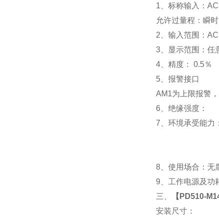
1
、标称输入：AC 
允许过量程：瞬时：2
2
、输入范围：AC 
3
、
显示范围：
任
4
、精度：
0.5
％
5
、
报警接口
AM1
为上限报警，
6
、
绝缘强度： IEC
7
、
环境承受能力：
8
、使用场合：无腐
9
、工作电源及功耗： 
三、
【
PD510-M
安装尺寸：