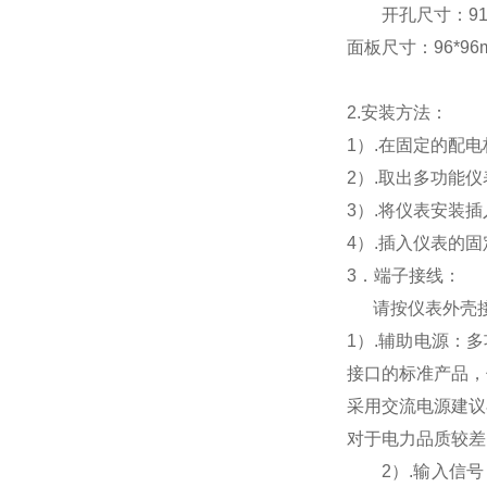
开孔尺寸：91*9
面板尺寸：96*96mm
2.
安装方法：
1
）.在固定的配
2
）.取出多功能
3
）.将仪表安装
4
）.插入仪表的
3
．端子接线：
请按仪表外壳
1
）
.
辅助电源：多
接口的标准产品，
采用交流电源建议
对于电力品质较差
2
）
.
输入信号