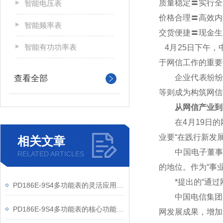
质量稳定〓实行全
智能电压表
价格合理〓高效内
智能频率表
交货便捷〓现金生
智能有功功率表
4
月25日下午，
于网信工作的重要
企业代表纷纷表
查看全部
等则成为构筑网信
从网信产业到
在4月19日的网
业要“在践行新发
相关文章
中国电子董事长芮
RELATED ARTICLES
的地位。作为“事
*提出的“通过网
PD186E-9S4多功能表的灵活应用与核心价值
中国电信集团公
PD186E-9S4多功能表的核心功能与多元应用图景
网发展成果，增加