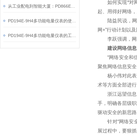
如何实现*对网
从工业配电到智能大厦：PD866E-560多功能电表的能效管理实践
起、用得好网络，
陆益民说，网信事
PD194E-9H4多功能电量仪表的使用指南分享
网+”行动计划以
PD194E-9H4多功能电量仪表的工作原理解析
李跃强调，网信
建设网络信息
“网络安全和信
聚焦网络信息安全
杨小伟对此表示赞
术等方面全部进行
浙江远望信息股
手，明确各层级职
驱动安全的新思路
针对“网络安全核
展过程中，要狠抓