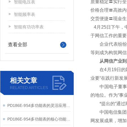
质量稳定〓实行全
智能电压表
价格合理〓高效内
智能频率表
交货便捷〓现金生
智能有功功率表
4
月25日下午，
于网信工作的重要
企业代表纷纷表
查看全部
等则成为构筑网信
从网信产业到
在4月19日的网
业要“在践行新发
相关文章
中国电子董事长芮
RELATED ARTICLES
的地位。作为“事
*提出的“通过网
PD186E-9S4多功能表的灵活应用与核心价值
中国电信集团公
PD186E-9S4多功能表的核心功能与多元应用图景
网发展成果，增加