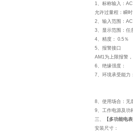
1
、标称输入：AC 
允许过量程：瞬时：2
2
、输入范围：AC 
3
、
显示范围：
任
4
、精度：
0.5
％
5
、
报警接口
AM1
为上限报警，
6
、
绝缘强度： IEC
7
、
环境承受能力：
8
、使用场合：无腐
9
、工作电源及功耗： 
三、
【
多功能电表GW
安装尺寸：