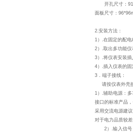
开孔尺寸：91*9
面板尺寸：96*96mm
2.
安装方法：
1
）.在固定的配
2
）.取出多功能
3
）.将仪表安装
4
）.插入仪表的
3
．端子接线：
请按仪表外壳
1
）
.
辅助电源：多
接口的标准产品，
采用交流电源建议
对于电力品质较差
2
）
.
输入信号