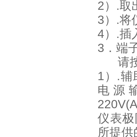
2
）.
3
）.
4
）.
3
．端
请
1
）
.
辅
电源
220V(
仪表极
所提供