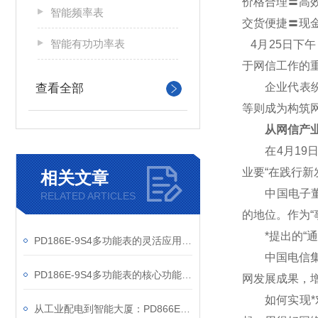
价格合理〓高
智能频率表
交货便捷〓现
智能有功功率表
4
月25日下
于网信工作的
企业代表纷纷
查看全部
等则成为构筑
从网信产业
在4月19日
业要“在践行
相关文章
中国电子董事
RELATED ARTICLES
的地位。作为“
*提出的“通
PD186E-9S4多功能表的灵活应用与核心价值
中国电信集团
PD186E-9S4多功能表的核心功能与多元应用图景
网发展成果，
如何实现*对
从工业配电到智能大厦：PD866E-560多功能电表的能效管理实践