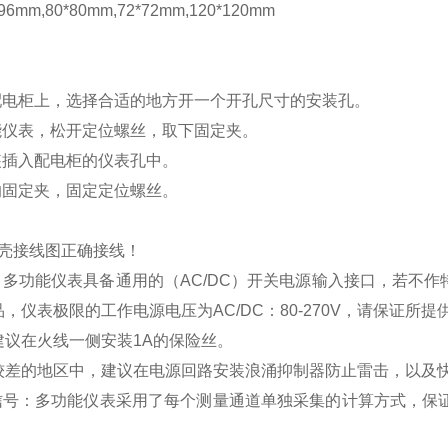
mm,80*80mm,72*72mm,120*120mm
配电柜上，选择合适的地方开一个开孔尺寸的安装孔。
能仪表，松开定位螺丝，取下固定夹。
装插入配电柜的仪表孔中。
的固定夹，固定定位螺丝。
壳接线图正确接线！
：多功能仪表具备通用的（
AC/DC
）开关电源输入接口，若不作
品，仪表极限的工作电源电压为
AC/DC
：
80-270V
，请保证所提
建议在火线一侧安装
1A
的保险丝。
较差的地区中，建议在电源回路安装浪涌抑制器防止雷击，以及
信号：多功能仪表采用了每个测量通道单独采集的计算方式，保证