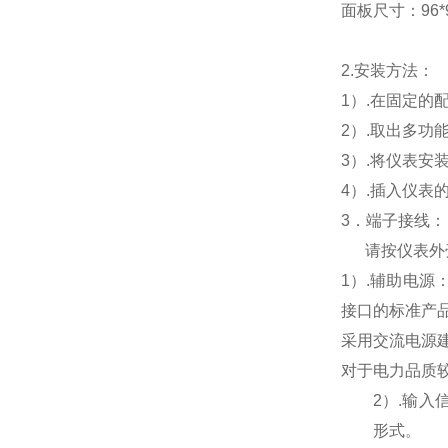
面板尺寸：96*96
2.
安装方法：
1
）.在固定的
2
）.取出多功
3
）.将仪表安
4
）.插入仪表
3
．端子接线：
请按仪表外
1
）
.
辅助电源
接口的标准产
采用交流电源
对于电力品质
2
）
.
输入
形式。