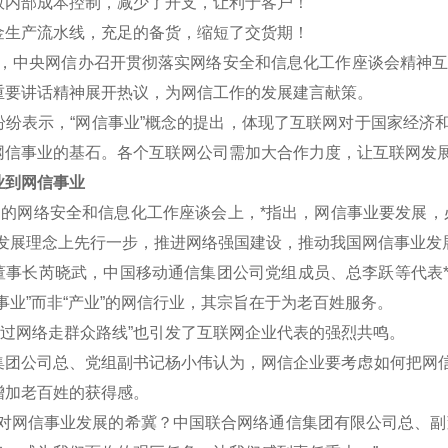
效内部成本控制，减少了开支，让利于客户！
金生产流水线，充足的备货，缩短了交货期！
午，中央网信办召开贯彻落实网络安全和信息化工作座谈会精神互联
重要讲话精神展开热议，为网信工作的发展建言献策。
表示，“网信事业”概念的提出，体现了互联网对于国家经济和
网信事业的基石。各个互联网公司需加大合作力度，让互联网发
到网信事业
的网络安全和信息化工作座谈会上，*指出，网信事业要发展，
新发展理念上先行一步，推进网络强国建设，推动我国网信事业发
长芮晓武，中国移动通信集团公司党组成员、总李跃等代表*认
事业”而非“产业”的网信行业，其宗旨在于为老百姓服务。
过网络走群众路线”也引发了互联网企业代表的强烈共鸣。
公司总、党组副书记杨小伟认为，网信企业要考虑如何把网信
增加老百姓的获得感。
网信事业发展的希冀？中国联合网络通信集团有限公司总、副董