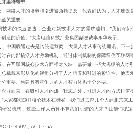
才亟待转型
网络人才的培养和引进被频频提及。代表们认为，人才建设是
都至关重要。
术的快速更迭，企业对新技术人才的需求迫切。“我们深刻
、创造的价值。”大唐电信科技产业集团副总裁李永华表示。
中国联通过去是传统运营商，大量人才从事传统通讯。下一步将
同时在内部搞活人才激励机制，通过体制机制的保障留住互联网
域，在互联网核心技术方面相对欠缺，需要做一些大规模的人才
裁戴京彤从化的视角分析了人才培养和引进的紧迫性。他表示
十分重要。构建具有竞争力的人才智力体系十分必要。
业而言，在吸引人才的雄心壮志之外，引进人才的方式也值得
。“大家都知道IT核心技术在硅谷，我们过去挖几个人到北京来
的研发机构，这些工作人员算不算我们引进的人才？让他们稳定
C 0
～
450V
，AC 0
～5A