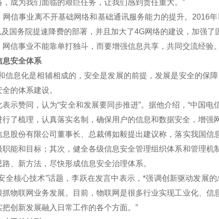
络，成为我们面临的艰巨任务，让我们感到责任重大。”
信事业离不开基础网络和基础通讯服务能力的提升。2016年
划以及国务院提速降费的部署，并且加大了4G网络的建设，加强了
信事业不能靠单打独斗，而要增强信息共享，共同交流经验
息安全体系
信息化是相辅相成的，安全是发展的前提，发展是安全的保障，
安全的体系建设。
示赞同，认为“安全和发展要同步推进”。据他介绍，“中国电
进行了梳理，认真落实名制，确保用户的信息和数据安全，增强网
股份有限公司董事长、总裁傅如毅提出建议称，落实我国信息
级职能和目标；其次，健全各级信息安全管理组织体系和管理机
思路、新方法，尽快形成信息安全治理体系。
全核心技术”话题，李跃在发言中表示，*强调创新驱动发展的
狠抓物联网业务发展。目前，物联网是很多行业实现工业化、信
实把创新发展融入日常工作的各个方面。”