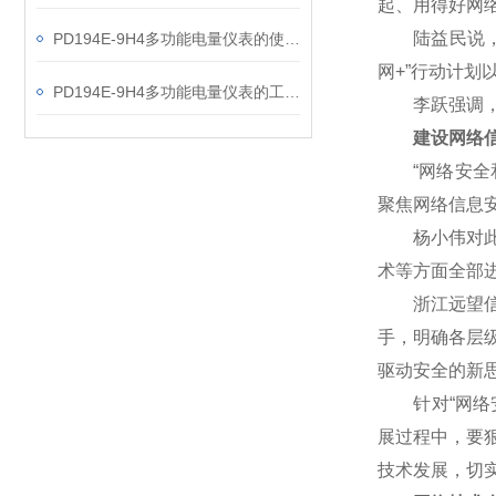
起、用得好网
陆益民说，网
PD194E-9H4多功能电量仪表的使用指南分享
网+”行动计
PD194E-9H4多功能电量仪表的工作原理解析
李跃强调，网
建设网络信
“网络安全和
聚焦网络信息
杨小伟对此表
术等方面全部
浙江远望信息
手，明确各层
驱动安全的新
针对“网络安
展过程中，要
技术发展，切