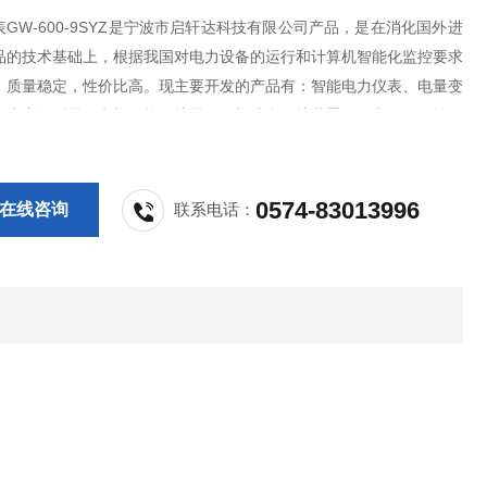
GW-600-9SYZ是宁波市启轩达科技有限公司产品，是在消化国外进
品的技术基础上，根据我国对电力设备的运行和计算机智能化监控要求
，质量稳定，性价比高。现主要开发的产品有：智能电力仪表、电量变
气火灾探测器、电机智能保护器、微机综合保护装置、双电源自动转换
PS控制与保护开关、负荷隔离开关、真空断路器、高低压成套开关柜其
等，质量过硬，欢迎新老客户采购
0574-83013996
在线咨询
联系电话：