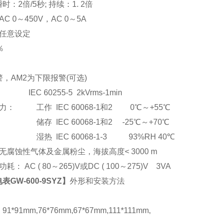
：2倍/5秒; 持续：1. 2倍
C 0
～
450V
，AC 0
～5A
任意设定
％
，AM2为下限报警(可选)
EC 60255-5 2kVrms-1min
： 工作 IEC 60068-1和2 0℃～+55℃
储存 IEC 60068-1和2 -25℃～+70℃
湿热 IEC 60068-1-3 93%RH 40℃
腐蚀性气体及金属粉尘，海拔高度< 3000 m
： AC ( 80
～265)V或DC ( 100～275)V 3VA
GW-600-9SYZ
】
外形和安装方法
*91mm,76*76mm,67*67mm,111*111mm,