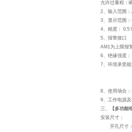
允许过量程：瞬时
2
、输入范围：A
3
、
显示范围：
4
、精度：
0.5
5
、
报警接口
AM1
为上限报警
6
、
绝缘强度： I
7
、
环境承受能力
8
、使用场合：无
9
、工作电源及功耗
三、
【
多功能电表
安装尺寸：
开孔尺寸：91