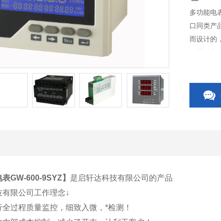
多功能电表
口同类产
而设计的
送器、电
开关、C
相关附件
GW-600-9SYZ
】
是启轩达科技有限公司的产品
技有限公司工作理念↓
行全过程质量监控，细致入微，*检测！