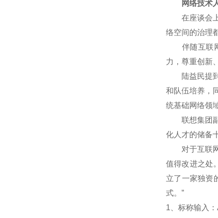
网络技术人
在座谈会上，
络空间的治理
伴随互联网技
力，尊重创新
陆益民提到，
和队伍培养，
统基础网络领
联想集团副总
化人才的储备
对于互联网企
值得改进之处
立了一家独资
式。”
1
、标称输入：A