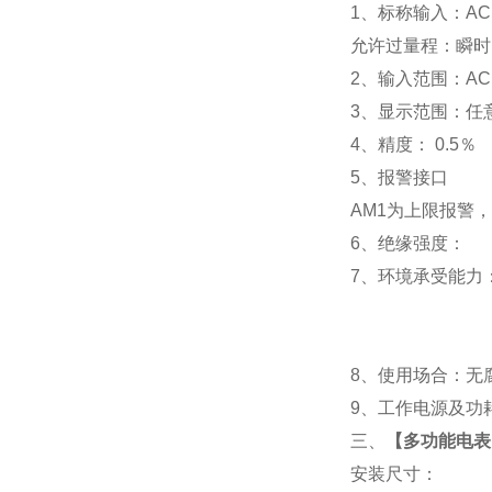
1
、标称输入：AC 
允许过量程：瞬时：2
2
、输入范围：AC 
3
、
显示范围：
任
4
、精度：
0.5
％
5
、
报警接口
AM1
为上限报警，
6
、
绝缘强度： IEC
7
、
环境承受能力：
8
、使用场合：无腐
9
、工作电源及功耗： 
三、
【多功能电表D
安装尺寸：