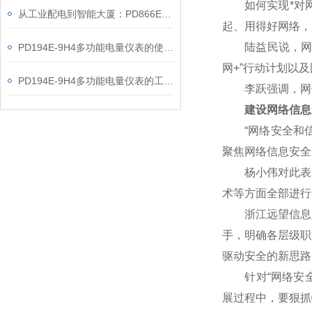
如何实现*对网
从工业配电到智能大厦：PD866E-560多功能电表的能效管理实践
起、用得好网络，
陆益民说，网信事
PD194E-9H4多功能电量仪表的使用指南分享
网+”行动计划以
PD194E-9H4多功能电量仪表的工作原理解析
李跃强调，网信
建设网络信息
“网络安全和信
聚焦网络信息安全
杨小伟对此表示赞
术等方面全部进行
浙江远望信息股
手，明确各层级职
驱动安全的新思路
针对“网络安全核
展过程中，要狠抓