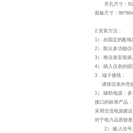
开孔尺寸：91*9
面板尺寸：96*96mm
2.
安装方法：
1
）.在固定的配
2
）.取出多功能
3
）.将仪表安装
4
）.插入仪表的
3
．端子接线：
请按仪表外壳
1
）
.
辅助电源：多
接口的标准产品，
采用交流电源建议
对于电力品质较差
2
）
.
输入信号