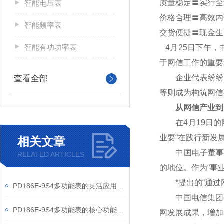
质量稳定〓实行全
智能电压表
价格合理〓高效内
智能频率表
交货便捷〓现金生
智能有功功率表
4
月25日下午，
于网信工作的重要
企业代表纷纷表
查看全部
等则成为构筑网信
从网信产业到
在4月19日的网
业要“在践行新发
相关文章
中国电子董事长芮
RELATED ARTICLES
的地位。作为“事
*提出的“通过网
PD186E-9S4多功能表的灵活应用与核心价值
中国电信集团公
PD186E-9S4多功能表的核心功能与多元应用图景
网发展成果，增加