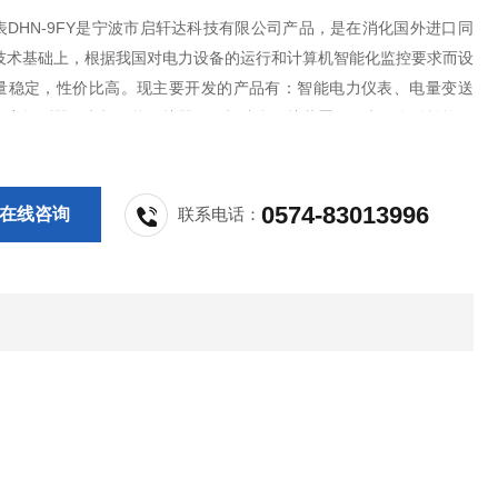
表DHN-9FY是宁波市启轩达科技有限公司产品，是在消化国外进口同
技术基础上，根据我国对电力设备的运行和计算机智能化监控要求而设
量稳定，性价比高。现主要开发的产品有：智能电力仪表、电量变送
火灾探测器、电机智能保护器、微机综合保护装置、双电源自动转换开
S控制与保护开关、负荷隔离开关、真空断路器、高低压成套开关柜其相
，质量过硬，欢迎新老客户采购!
0574-83013996
在线咨询
联系电话：