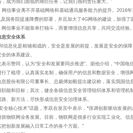
络，成为我们面临的艰巨任务，让我们感到责任重大。”
信事业离不开基础网络和基础通讯服务能力的提升。2016年
划以及国务院提速降费的部署，并且加大了4G网络的建设，加强了
信事业不能靠单打独斗，而要增强信息共享，共同交流经验
息安全体系
信息化是相辅相成的，安全是发展的前提，发展是安全的保障，
安全的体系建设。
示赞同，认为“安全和发展要同步推进”。据他介绍，“中国电
进行了梳理，认真落实名制，确保用户的信息和数据安全，增强网
股份有限公司董事长、总裁傅如毅提出建议称，落实我国信息
级职能和目标；其次，健全各级信息安全管理组织体系和管理机
思路、新方法，尽快形成信息安全治理体系。
全核心技术”话题，李跃在发言中表示，*强调创新驱动发展的
狠抓物联网业务发展。目前，物联网是很多行业实现工业化、信
实把创新发展融入日常工作的各个方面。”