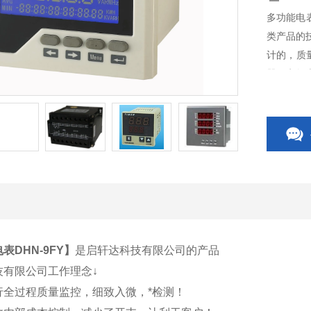
多功能电
类产品的
计的，质
器、电气
关、CP
关附件等
表DHN-9FY
】
是启轩达科技有限公司的产品
技有限公司工作理念↓
行全过程质量监控，细致入微，*检测！