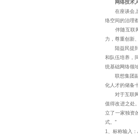
网络技术人
在座谈会上，
络空间的治理
伴随互联网技
力，尊重创新
陆益民提到，
和队伍培养，
统基础网络领
联想集团副总
化人才的储备
对于互联网企
值得改进之处
立了一家独资
式。”
1
、标称输入：A