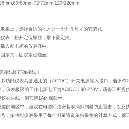
mm,80*80mm,72*72mm,120*120mm
配电柜上，选择合适的地方开一个开孔尺寸的安装孔。
能仪表，松开定位螺丝，取下固定夹。
装插入配电柜的仪表孔中。
的固定夹，固定定位螺丝。
壳接线图正确接线！
：多功能仪表具备通用的（
AC/DC
）开关电源输入接口，若不作
品，仪表极限的工作电源电压为
AC/DC
：
80-270V
，请保证所提
建议在火线一侧安装
1A
的保险丝。
较差的地区中，建议在电源回路安装浪涌抑制器防止雷击，以及
信号：多功能仪表采用了每个测量通道单独采集的计算方式，保证