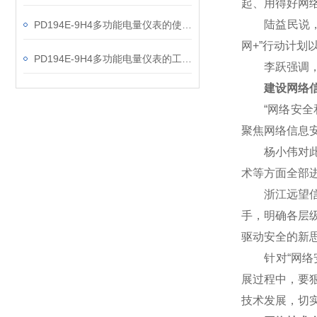
起、用得好网
陆益民说，网
PD194E-9H4多功能电量仪表的使用指南分享
网+”行动计
PD194E-9H4多功能电量仪表的工作原理解析
李跃强调，网
建设网络信
“网络安全和
聚焦网络信息
杨小伟对此表
术等方面全部
浙江远望信息
手，明确各层
驱动安全的新
针对“网络安
展过程中，要
技术发展，切