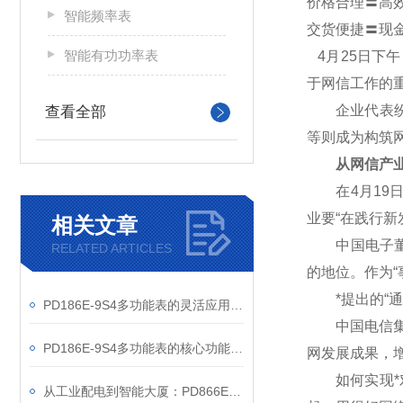
价格合理〓高
智能频率表
交货便捷〓现
智能有功功率表
4
月25日下
于网信工作的
企业代表纷纷
查看全部
等则成为构筑
从网信产业
在4月19日
业要“在践行
相关文章
中国电子董事
RELATED ARTICLES
的地位。作为“
*提出的“通
PD186E-9S4多功能表的灵活应用与核心价值
中国电信集团
PD186E-9S4多功能表的核心功能与多元应用图景
网发展成果，
如何实现*对
从工业配电到智能大厦：PD866E-560多功能电表的能效管理实践