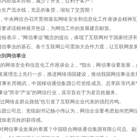
效内部成本控制，减少了开支，让利于客户！
金生产流水线，充足的备货，缩短了交货期！
午，中央网信办召开贯彻落实网络安全和信息化工作座谈会精神互联
重要讲话精神展开热议，为网信工作的发展建言献策。
表示，“网信事业”概念的提出，体现了互联网对于国家经济和
网信事业的基石。各个互联网公司需加大合作力度，让互联网发
到网信事业
的网络安全和信息化工作座谈会上，*指出，网信事业要发展，
新发展理念上先行一步，推进网络强国建设，推动我国网信事业发
长芮晓武，中国移动通信集团公司党组成员、总李跃等代表*认
事业”而非“产业”的网信行业，其宗旨在于为老百姓服务。
过网络走群众路线”也引发了互联网企业代表的强烈共鸣。
公司总、党组副书记杨小伟认为，网信企业要考虑如何把网信
增加老百姓的获得感。
网信事业发展的希冀？中国联合网络通信集团有限公司总、副董