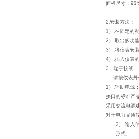
面板尺寸：96*96
2.
安装方法：
1
）.在固定的
2
）.取出多功
3
）.将仪表安
4
）.插入仪表
3
．端子接线：
请按仪表外
1
）
.
辅助电源
接口的标准产
采用交流电源
对于电力品质
2
）
.
输入
形式。