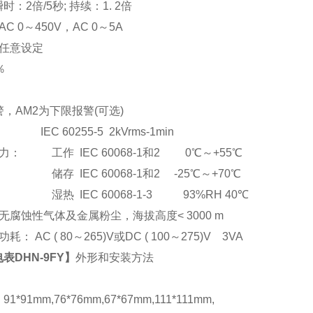
：2倍/5秒; 持续：1. 2倍
C 0
～
450V
，AC 0
～5A
任意设定
％
，AM2为下限报警(可选)
EC 60255-5 2kVrms-1min
： 工作 IEC 60068-1和2 0℃～+55℃
储存 IEC 60068-1和2 -25℃～+70℃
湿热 IEC 60068-1-3 93%RH 40℃
腐蚀性气体及金属粉尘，海拔高度< 3000 m
： AC ( 80
～265)V或DC ( 100～275)V 3VA
表DHN-9FY
】
外形和安装方法
*91mm,76*76mm,67*67mm,111*111mm,