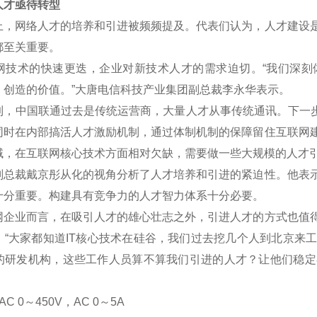
才亟待转型
网络人才的培养和引进被频频提及。代表们认为，人才建设是
都至关重要。
术的快速更迭，企业对新技术人才的需求迫切。“我们深刻
、创造的价值。”大唐电信科技产业集团副总裁李永华表示。
中国联通过去是传统运营商，大量人才从事传统通讯。下一步将
同时在内部搞活人才激励机制，通过体制机制的保障留住互联网
域，在互联网核心技术方面相对欠缺，需要做一些大规模的人才
裁戴京彤从化的视角分析了人才培养和引进的紧迫性。他表示
十分重要。构建具有竞争力的人才智力体系十分必要。
业而言，在吸引人才的雄心壮志之外，引进人才的方式也值得
。“大家都知道IT核心技术在硅谷，我们过去挖几个人到北京来
的研发机构，这些工作人员算不算我们引进的人才？让他们稳定
C 0
～
450V
，AC 0
～5A