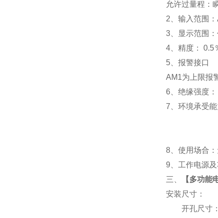
允许过量程：瞬时
2
、输入范围：A
3
、
显示范围：
4
、精度：
0.5
5
、
报警接口
AM1
为上限报警
6
、
绝缘强度： I
7
、
环境承受能力
8
、使用场合：无
9
、工作电源及功耗
三、
【
多功能电
安装尺寸：
开孔尺寸：91