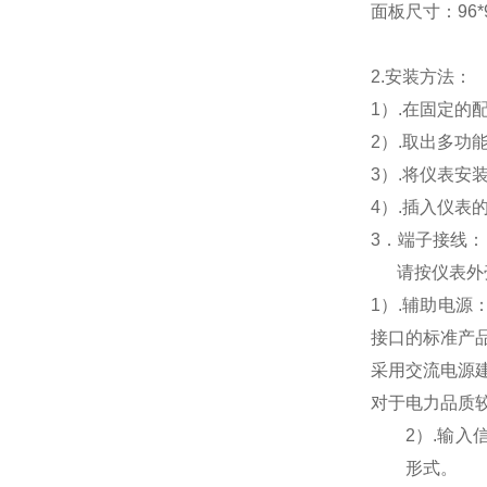
面板尺寸：96*96
2.
安装方法：
1
）.在固定的
2
）.取出多功
3
）.将仪表安
4
）.插入仪表
3
．端子接线：
请按仪表外
1
）
.
辅助电源
接口的标准产
采用交流电源
对于电力品质
2
）
.
输入
形式。