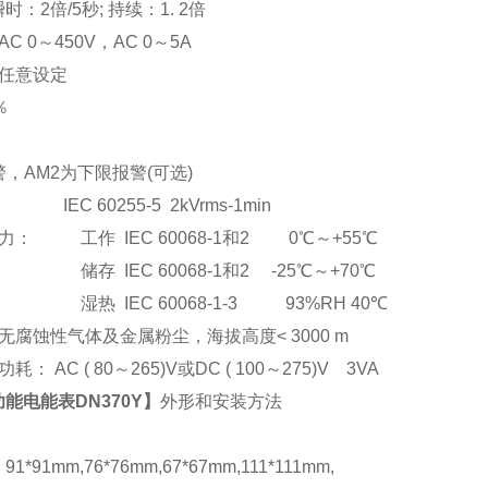
：2倍/5秒; 持续：1. 2倍
C 0
～
450V
，AC 0
～5A
任意设定
％
，AM2为下限报警(可选)
EC 60255-5 2kVrms-1min
： 工作 IEC 60068-1和2 0℃～+55℃
储存 IEC 60068-1和2 -25℃～+70℃
湿热 IEC 60068-1-3 93%RH 40℃
腐蚀性气体及金属粉尘，海拔高度< 3000 m
： AC ( 80
～265)V或DC ( 100～275)V 3VA
能电能表DN370Y
】
外形和安装方法
*91mm,76*76mm,67*67mm,111*111mm,