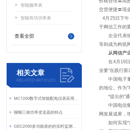
价格合理〓高
智能频率表
交货便捷〓现
智能有功功率表
4
月25日下
于网信工作的
企业代表纷纷
查看全部
等则成为构筑
从网信产业
在4月19日
业要“在践行
相关文章
中国电子董事
RELATED ARTICLES
的地位。作为“
*提出的“通
MC7200数字式智能配电仪表应用方向
中国电信集团
聊聊三相功率变送器的特点
网发展成果，
如何实现*对
GEC2090多功能表的的实时监测是如何实现的？