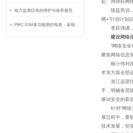
起、用得好网
陆益民说，网
电力监测仪表的维护与保养规范
网+”行动计
PMC-53M多功能测控电表：多领域精准配电监控的核心应用场景
李跃强调，网
建设网络信
“网络安全和
聚焦网络信息
杨小伟对此表
术等方面全部
浙江远望信息
手，明确各层
驱动安全的新
针对“网络安
展过程中，要
技术发展，切