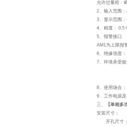
允许过量程：瞬时
2
、输入范围：A
3
、
显示范围：
4
、精度：
0.5
5
、
报警接口
AM1
为上限报警
6
、
绝缘强度： I
7
、
环境承受能力
8
、使用场合：无
9
、工作电源及功耗
三、
【
单相多功
安装尺寸：
开孔尺寸：91