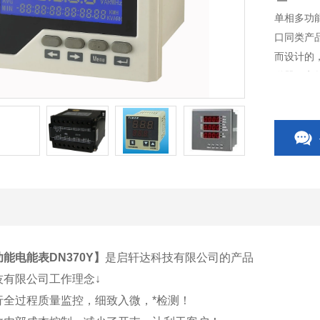
单相多功
口同类产
而设计的
送器、电
开关、C
相关附件
能电能表DN370Y
】
是启轩达科技有限公司的产品
技有限公司工作理念↓
行全过程质量监控，细致入微，*检测！