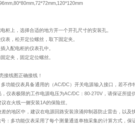
mm,80*80mm,72*72mm,120*120mm
配电柜上，选择合适的地方开一个开孔尺寸的安装孔。
能仪表，松开定位螺丝，取下固定夹。
装插入配电柜的仪表孔中。
的固定夹，固定定位螺丝。
壳接线图正确接线！
：多功能仪表具备通用的（
AC/DC
）开关电源输入接口，若不作
品，仪表极限的工作电源电压为
AC/DC
：
80-270V
，请保证所提
建议在火线一侧安装
1A
的保险丝。
较差的地区中，建议在电源回路安装浪涌抑制器防止雷击，以及
信号：多功能仪表采用了每个测量通道单独采集的计算方式，保证