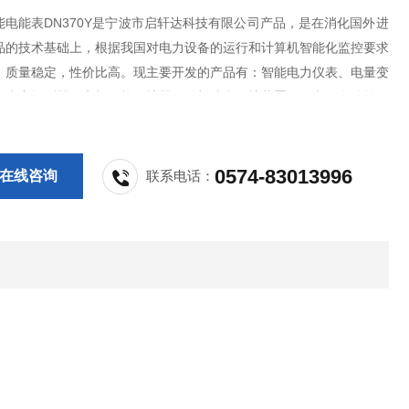
能电能表DN370Y是宁波市启轩达科技有限公司产品，是在消化国外进
品的技术基础上，根据我国对电力设备的运行和计算机智能化监控要求
，质量稳定，性价比高。现主要开发的产品有：智能电力仪表、电量变
气火灾探测器、电机智能保护器、微机综合保护装置、双电源自动转换
PS控制与保护开关、负荷隔离开关、真空断路器、高低压成套开关柜其
等，质量过硬，欢迎新老客户采购!
0574-83013996
在线咨询
联系电话：