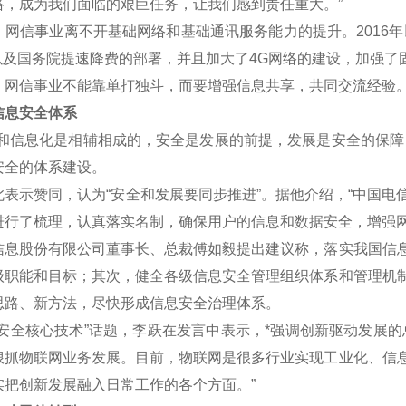
络，成为我们面临的艰巨任务，让我们感到责任重大。”
信事业离不开基础网络和基础通讯服务能力的提升。2016年
划以及国务院提速降费的部署，并且加大了4G网络的建设，加强了
信事业不能靠单打独斗，而要增强信息共享，共同交流经验
息安全体系
信息化是相辅相成的，安全是发展的前提，发展是安全的保障，
安全的体系建设。
示赞同，认为“安全和发展要同步推进”。据他介绍，“中国电
进行了梳理，认真落实名制，确保用户的信息和数据安全，增强网
股份有限公司董事长、总裁傅如毅提出建议称，落实我国信息
级职能和目标；其次，健全各级信息安全管理组织体系和管理机
思路、新方法，尽快形成信息安全治理体系。
全核心技术”话题，李跃在发言中表示，*强调创新驱动发展的
狠抓物联网业务发展。目前，物联网是很多行业实现工业化、信
实把创新发展融入日常工作的各个方面。”