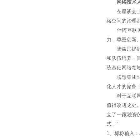
网络技术人
在座谈会上，
络空间的治理
伴随互联网技
力，尊重创新
陆益民提到，
和队伍培养，
统基础网络领
联想集团副总
化人才的储备
对于互联网企
值得改进之处
立了一家独资
式。”
1
、标称输入：A