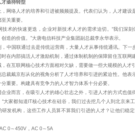
才亟待转型
网络人才的培养和引进被频频提及。代表们认为，人才建设是
都至关重要。
术的快速更迭，企业对新技术人才的需求迫切。“我们深刻
、创造的价值。”大唐电信科技产业集团副总裁李永华表示。
中国联通过去是传统运营商，大量人才从事传统通讯。下一步将
同时在内部搞活人才激励机制，通过体制机制的保障留住互联网
域，在互联网核心技术方面相对欠缺，需要做一些大规模的人才
裁戴京彤从化的视角分析了人才培养和引进的紧迫性。他表示
十分重要。构建具有竞争力的人才智力体系十分必要。
业而言，在吸引人才的雄心壮志之外，引进人才的方式也值得
。“大家都知道IT核心技术在硅谷，我们过去挖几个人到北京来
的研发机构，这些工作人员算不算我们引进的人才？让他们稳定
C 0
～
450V
，AC 0
～5A