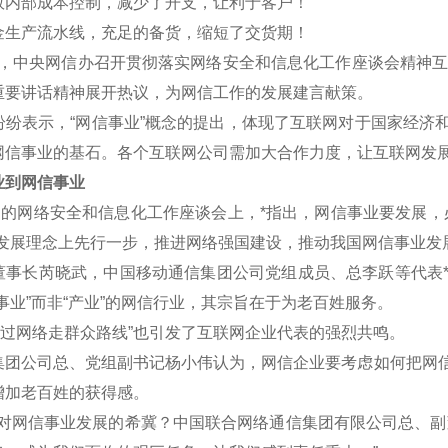
效内部成本控制，减少了开支，让利于客户！
金生产流水线，充足的备货，缩短了交货期！
午，中央网信办召开贯彻落实网络安全和信息化工作座谈会精神互联
重要讲话精神展开热议，为网信工作的发展建言献策。
表示，“网信事业”概念的提出，体现了互联网对于国家经济和
网信事业的基石。各个互联网公司需加大合作力度，让互联网发
到网信事业
的网络安全和信息化工作座谈会上，*指出，网信事业要发展，
新发展理念上先行一步，推进网络强国建设，推动我国网信事业发
长芮晓武，中国移动通信集团公司党组成员、总李跃等代表*认
事业”而非“产业”的网信行业，其宗旨在于为老百姓服务。
过网络走群众路线”也引发了互联网企业代表的强烈共鸣。
公司总、党组副书记杨小伟认为，网信企业要考虑如何把网信
增加老百姓的获得感。
网信事业发展的希冀？中国联合网络通信集团有限公司总、副董