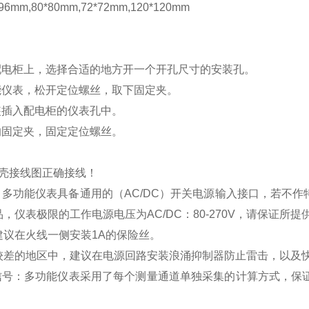
mm,80*80mm,72*72mm,120*120mm
配电柜上，选择合适的地方开一个开孔尺寸的安装孔。
能仪表，松开定位螺丝，取下固定夹。
装插入配电柜的仪表孔中。
的固定夹，固定定位螺丝。
壳接线图正确接线！
：多功能仪表具备通用的（
AC/DC
）开关电源输入接口，若不作
品，仪表极限的工作电源电压为
AC/DC
：
80-270V
，请保证所提
建议在火线一侧安装
1A
的保险丝。
较差的地区中，建议在电源回路安装浪涌抑制器防止雷击，以及
信号：多功能仪表采用了每个测量通道单独采集的计算方式，保证