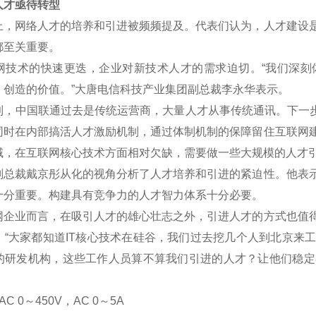
才亟待转型
网络人才的培养和引进被频频提及。代表们认为，人才建设是
都至关重要。
术的快速更迭，企业对新技术人才的需求迫切。“我们深刻
、创造的价值。”大唐电信科技产业集团副总裁李永华表示。
中国联通过去是传统运营商，大量人才从事传统通讯。下一步将
同时在内部搞活人才激励机制，通过体制机制的保障留住互联网
域，在互联网核心技术方面相对欠缺，需要做一些大规模的人才
裁戴京彤从化的视角分析了人才培养和引进的紧迫性。他表示
十分重要。构建具有竞争力的人才智力体系十分必要。
业而言，在吸引人才的雄心壮志之外，引进人才的方式也值得
。“大家都知道IT核心技术在硅谷，我们过去挖几个人到北京来
的研发机构，这些工作人员算不算我们引进的人才？让他们稳定
C 0
～
450V
，AC 0
～5A