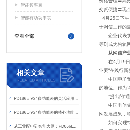
价格合理〓高
智能频率表
交货便捷〓现
智能有功功率表
4
月25日下
于网信工作的
企业代表纷纷
查看全部
等则成为构筑
从网信产业
在4月19日
业要“在践行
相关文章
中国电子董事
RELATED ARTICLES
的地位。作为“
*提出的“通
PD186E-9S4多功能表的灵活应用与核心价值
中国电信集团
PD186E-9S4多功能表的核心功能与多元应用图景
网发展成果，
如何实现*对
从工业配电到智能大厦：PD866E-560多功能电表的能效管理实践