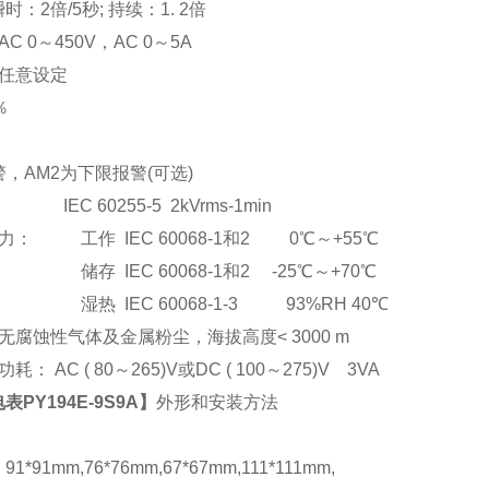
：2倍/5秒; 持续：1. 2倍
C 0
～
450V
，AC 0
～5A
任意设定
％
，AM2为下限报警(可选)
EC 60255-5 2kVrms-1min
： 工作 IEC 60068-1和2 0℃～+55℃
储存 IEC 60068-1和2 -25℃～+70℃
湿热 IEC 60068-1-3 93%RH 40℃
腐蚀性气体及金属粉尘，海拔高度< 3000 m
： AC ( 80
～265)V或DC ( 100～275)V 3VA
PY194E-9S9A
】
外形和安装方法
*91mm,76*76mm,67*67mm,111*111mm,