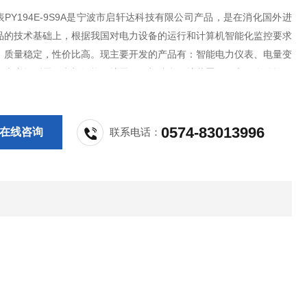
PY194E-9S9A是宁波市启轩达科技有限公司产品，是在消化国外进
品的技术基础上，根据我国对电力设备的运行和计算机智能化监控要求
，质量稳定，性价比高。现主要开发的产品有：智能电力仪表、电量变
气火灾探测器、电机智能保护器、微机综合保护装置、双电源自动转换
PS控制与保护开关、负荷隔离开关、真空断路器、高低压成套开关柜其
等，质量过硬，欢迎新老客户采购
0574-83013996
在线咨询
联系电话：