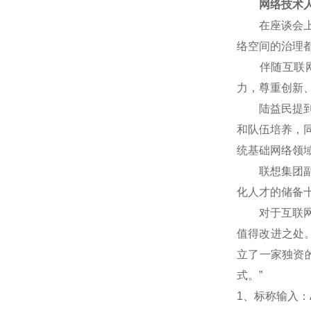
网络技术人
在座谈会上，
络空间的治理
伴随互联网技
力，尊重创新
陆益民提到，
和队伍培养，
统基础网络领
联想集团副总
化人才的储备
对于互联网企
值得改进之处
立了一家独资
式。”
1
、标称输入：A