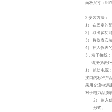
面板尺寸：96*96
2.
安装方法：
1
）.在固定的
2
）.取出多功
3
）.将仪表安
4
）.插入仪表
3
．端子接线：
请按仪表外
1
）
.
辅助电源
接口的标准产
采用交流电源
对于电力品质
2
）
.
输入
形式。