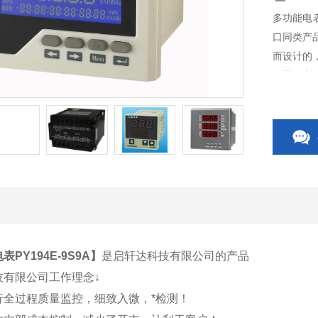
多功能电表
口同类产
而设计的
送器、电
开关、C
相关附件
PY194E-9S9A
】
是启轩达科技有限公司的产品
技有限公司工作理念↓
行全过程质量监控，细致入微，*检测！