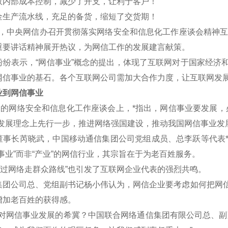
效内部成本控制，减少了开支，让利于客户！
金生产流水线，充足的备货，缩短了交货期！
午，中央网信办召开贯彻落实网络安全和信息化工作座谈会精神互联
重要讲话精神展开热议，为网信工作的发展建言献策。
表示，“网信事业”概念的提出，体现了互联网对于国家经济和
网信事业的基石。各个互联网公司需加大合作力度，让互联网发
到网信事业
的网络安全和信息化工作座谈会上，*指出，网信事业要发展，
新发展理念上先行一步，推进网络强国建设，推动我国网信事业发
长芮晓武，中国移动通信集团公司党组成员、总李跃等代表*认
事业”而非“产业”的网信行业，其宗旨在于为老百姓服务。
过网络走群众路线”也引发了互联网企业代表的强烈共鸣。
公司总、党组副书记杨小伟认为，网信企业要考虑如何把网信
增加老百姓的获得感。
网信事业发展的希冀？中国联合网络通信集团有限公司总、副董