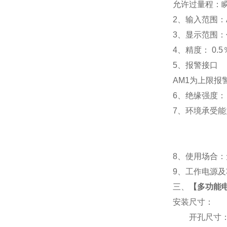
允许过量程：瞬时
2
、输入范围：A
3
、
显示范围：
4
、精度：
0.5
5
、
报警接口
AM1
为上限报警
6
、
绝缘强度： I
7
、
环境承受能力
8
、使用场合：无
9
、工作电源及功耗
三、
【
多功能电表
安装尺寸：
开孔尺寸：91