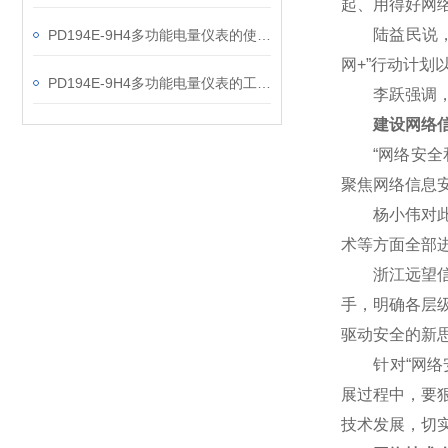
起、用得好网
陆益民说，网
PD194E-9H4多功能电量仪表的使用指南分享
网+”行动计
PD194E-9H4多功能电量仪表的工作原理解析
李跃强调，网
建设网络信
“网络安全和
聚焦网络信息
杨小伟对此表
术等方面全部
浙江远望信息
手，明确各层
驱动安全的新
针对“网络安
展过程中，要
技术发展，切