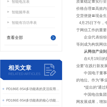
质量稳定〓实行全
智能电压表
价格合理〓高效内
智能频率表
交货便捷〓现金生
智能有功功率表
4
月25日下午，
于网信工作的重要
企业代表纷纷表
查看全部
等则成为构筑网信
从网信产业到
在4月19日的网
业要“在践行新发
相关文章
中国电子董事长芮
RELATED ARTICLES
的地位。作为“事
*提出的“通过网
PD186E-9S4多功能表的灵活应用与核心价值
中国电信集团公
PD186E-9S4多功能表的核心功能与多元应用图景
网发展成果，增加