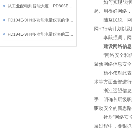
如何实现*对网
从工业配电到智能大厦：PD866E-560多功能电表的能效管理实践
起、用得好网络，
陆益民说，网信事
PD194E-9H4多功能电量仪表的使用指南分享
网+”行动计划以
PD194E-9H4多功能电量仪表的工作原理解析
李跃强调，网信
建设网络信息
“网络安全和信
聚焦网络信息安全
杨小伟对此表示赞
术等方面全部进行
浙江远望信息股
手，明确各层级职
驱动安全的新思路
针对“网络安全核
展过程中，要狠抓