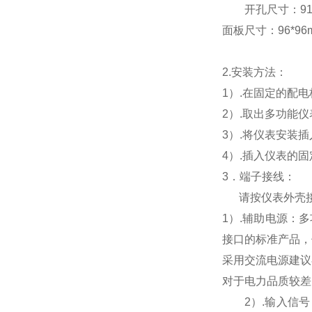
开孔尺寸：91*9
面板尺寸：96*96mm
2.
安装方法：
1
）.在固定的配
2
）.取出多功能
3
）.将仪表安装
4
）.插入仪表的
3
．端子接线：
请按仪表外壳
1
）
.
辅助电源：多
接口的标准产品，
采用交流电源建议
对于电力品质较差
2
）
.
输入信号