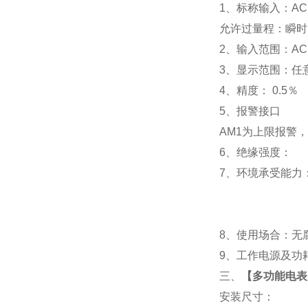
1
、标称输入：AC 
允许过量程：瞬时：2
2
、输入范围：AC 
3
、
显示范围：
任
4
、精度：
0.5
％
5
、
报警接口
AM1
为上限报警，
6
、
绝缘强度： IEC
7
、
环境承受能力：
8
、使用场合：无腐
9
、工作电源及功耗： 
三、
【
多功能电表P
安装尺寸：