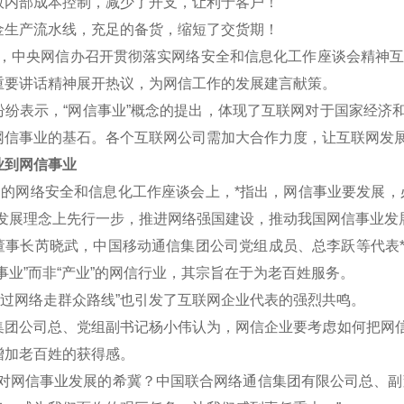
效内部成本控制，减少了开支，让利于客户！
金生产流水线，充足的备货，缩短了交货期！
午，中央网信办召开贯彻落实网络安全和信息化工作座谈会精神互联
重要讲话精神展开热议，为网信工作的发展建言献策。
表示，“网信事业”概念的提出，体现了互联网对于国家经济和
网信事业的基石。各个互联网公司需加大合作力度，让互联网发
到网信事业
的网络安全和信息化工作座谈会上，*指出，网信事业要发展，
新发展理念上先行一步，推进网络强国建设，推动我国网信事业发
长芮晓武，中国移动通信集团公司党组成员、总李跃等代表*认
事业”而非“产业”的网信行业，其宗旨在于为老百姓服务。
过网络走群众路线”也引发了互联网企业代表的强烈共鸣。
公司总、党组副书记杨小伟认为，网信企业要考虑如何把网信
增加老百姓的获得感。
网信事业发展的希冀？中国联合网络通信集团有限公司总、副董