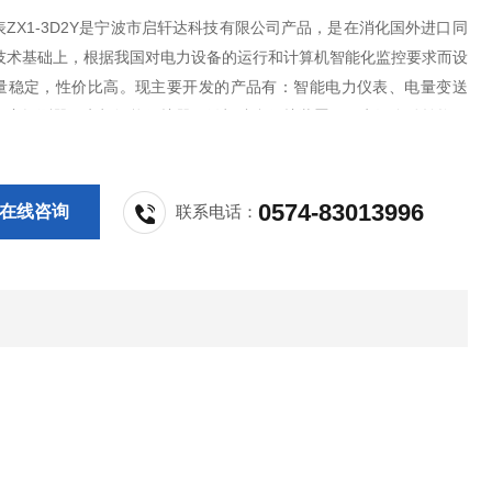
ZX1-3D2Y是宁波市启轩达科技有限公司产品，是在消化国外进口同
技术基础上，根据我国对电力设备的运行和计算机智能化监控要求而设
量稳定，性价比高。现主要开发的产品有：智能电力仪表、电量变送
火灾探测器、电机智能保护器、微机综合保护装置、双电源自动转换开
S控制与保护开关、负荷隔离开关、真空断路器、高低压成套开关柜其相
，质量过硬，欢迎新老客户采购!
0574-83013996
在线咨询
联系电话：