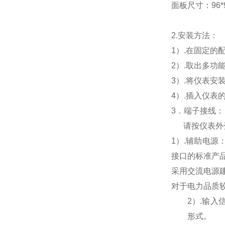
面板尺寸：96*96
2.
安装方法：
1
）.在固定的
2
）.取出多功
3
）.将仪表安
4
）.插入仪表
3
．端子接线：
请按仪表外
1
）
.
辅助电源
接口的标准产
采用交流电源
对于电力品质
2
）
.
输入
形式。