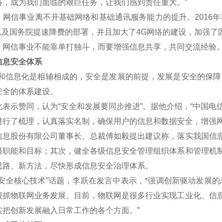
络，成为我们面临的艰巨任务，让我们感到责任重大。”
信事业离不开基础网络和基础通讯服务能力的提升。2016年
划以及国务院提速降费的部署，并且加大了4G网络的建设，加强了
信事业不能靠单打独斗，而要增强信息共享，共同交流经验
息安全体系
信息化是相辅相成的，安全是发展的前提，发展是安全的保障，
安全的体系建设。
示赞同，认为“安全和发展要同步推进”。据他介绍，“中国电
进行了梳理，认真落实名制，确保用户的信息和数据安全，增强网
股份有限公司董事长、总裁傅如毅提出建议称，落实我国信息
级职能和目标；其次，健全各级信息安全管理组织体系和管理机
思路、新方法，尽快形成信息安全治理体系。
全核心技术”话题，李跃在发言中表示，*强调创新驱动发展的
狠抓物联网业务发展。目前，物联网是很多行业实现工业化、信
实把创新发展融入日常工作的各个方面。”