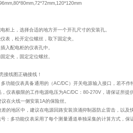
mm,80*80mm,72*72mm,120*120mm
配电柜上，选择合适的地方开一个开孔尺寸的安装孔。
能仪表，松开定位螺丝，取下固定夹。
装插入配电柜的仪表孔中。
的固定夹，固定定位螺丝。
壳接线图正确接线！
：多功能仪表具备通用的（
AC/DC
）开关电源输入接口，若不作
品，仪表极限的工作电源电压为
AC/DC
：
80-270V
，请保证所提
建议在火线一侧安装
1A
的保险丝。
较差的地区中，建议在电源回路安装浪涌抑制器防止雷击，以及
信号：多功能仪表采用了每个测量通道单独采集的计算方式，保证