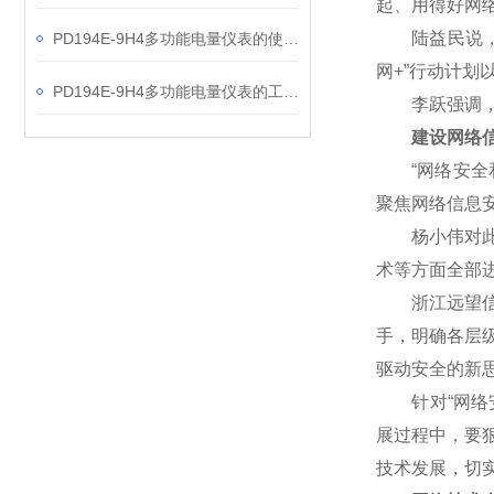
起、用得好网
陆益民说，网
PD194E-9H4多功能电量仪表的使用指南分享
网+”行动计
PD194E-9H4多功能电量仪表的工作原理解析
李跃强调，网
建设网络信
“网络安全和
聚焦网络信息
杨小伟对此表
术等方面全部
浙江远望信息
手，明确各层
驱动安全的新
针对“网络安
展过程中，要
技术发展，切