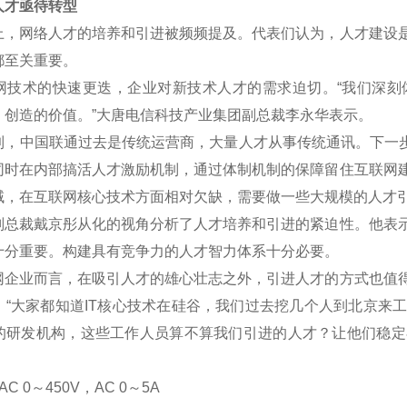
才亟待转型
网络人才的培养和引进被频频提及。代表们认为，人才建设是
都至关重要。
术的快速更迭，企业对新技术人才的需求迫切。“我们深刻
、创造的价值。”大唐电信科技产业集团副总裁李永华表示。
中国联通过去是传统运营商，大量人才从事传统通讯。下一步将
同时在内部搞活人才激励机制，通过体制机制的保障留住互联网
域，在互联网核心技术方面相对欠缺，需要做一些大规模的人才
裁戴京彤从化的视角分析了人才培养和引进的紧迫性。他表示
十分重要。构建具有竞争力的人才智力体系十分必要。
业而言，在吸引人才的雄心壮志之外，引进人才的方式也值得
。“大家都知道IT核心技术在硅谷，我们过去挖几个人到北京来
的研发机构，这些工作人员算不算我们引进的人才？让他们稳定
C 0
～
450V
，AC 0
～5A