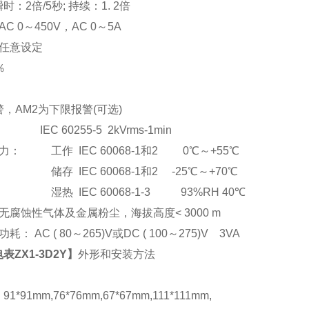
：2倍/5秒; 持续：1. 2倍
C 0
～
450V
，AC 0
～5A
任意设定
％
，AM2为下限报警(可选)
EC 60255-5 2kVrms-1min
： 工作 IEC 60068-1和2 0℃～+55℃
储存 IEC 60068-1和2 -25℃～+70℃
湿热 IEC 60068-1-3 93%RH 40℃
腐蚀性气体及金属粉尘，海拔高度< 3000 m
： AC ( 80
～265)V或DC ( 100～275)V 3VA
表ZX1-3D2Y
】
外形和安装方法
*91mm,76*76mm,67*67mm,111*111mm,