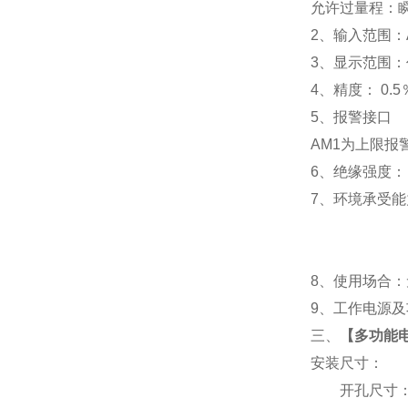
允许过量程：瞬时
2
、输入范围：A
3
、
显示范围：
4
、精度：
0.5
5
、
报警接口
AM1
为上限报警
6
、
绝缘强度： I
7
、
环境承受能力
8
、使用场合：无
9
、工作电源及功耗
三、
【
多功能电
安装尺寸：
开孔尺寸：91