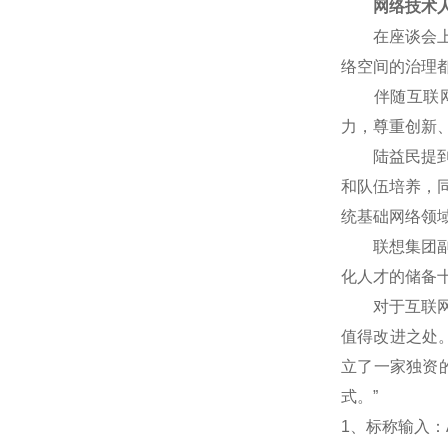
网络技术人
在座谈会上，
络空间的治理
伴随互联网技
力，尊重创新
陆益民提到，
和队伍培养，
统基础网络领
联想集团副总
化人才的储备
对于互联网企
值得改进之处
立了一家独资
式。”
1
、标称输入：A