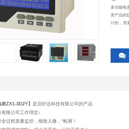
多功能电表
类产品的
计的，质
器、电气
关、CP
关附件等
表ZX1-3D2Y
】
是启轩达科技有限公司的产品
技有限公司工作理念↓
行全过程质量监控，细致入微，*检测！