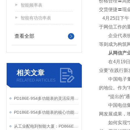
价格合理〓高
智能频率表
交货便捷〓现
智能有功功率表
4
月25日下
于网信工作的
企业代表纷纷
查看全部
等则成为构筑
从网信产业
在4月19日
业要“在践行
相关文章
中国电子董事
RELATED ARTICLES
的地位。作为“
*提出的“通
PD186E-9S4多功能表的灵活应用与核心价值
中国电信集团
PD186E-9S4多功能表的核心功能与多元应用图景
网发展成果，
如何实现*对
从工业配电到智能大厦：PD866E-560多功能电表的能效管理实践