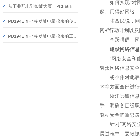
如何实现*对网
从工业配电到智能大厦：PD866E-560多功能电表的能效管理实践
起、用得好网络，
陆益民说，网信事
PD194E-9H4多功能电量仪表的使用指南分享
网+”行动计划以
PD194E-9H4多功能电量仪表的工作原理解析
李跃强调，网信
建设网络信息
“网络安全和信
聚焦网络信息安全
杨小伟对此表示赞
术等方面全部进行
浙江远望信息股
手，明确各层级职
驱动安全的新思路
针对“网络安全核
展过程中，要狠抓