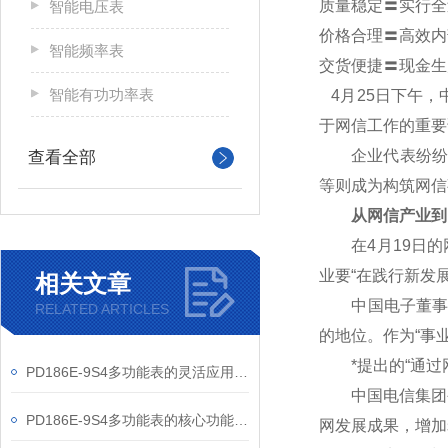
质量稳定〓实行全
智能电压表
价格合理〓高效内
智能频率表
交货便捷〓现金生
智能有功功率表
4
月25日下午，
于网信工作的重要
企业代表纷纷表
查看全部
等则成为构筑网信
从网信产业到
在4月19日的网
业要“在践行新发
相关文章
中国电子董事长芮
RELATED ARTICLES
的地位。作为“事
*提出的“通过网
PD186E-9S4多功能表的灵活应用与核心价值
中国电信集团公
PD186E-9S4多功能表的核心功能与多元应用图景
网发展成果，增加