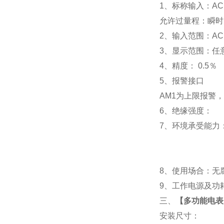
1
、标称输入：AC 
允许过量程：瞬时：2
2
、输入范围：AC 
3
、
显示范围：
任
4
、精度：
0.5
％
5
、
报警接口
AM1
为上限报警，
6
、
绝缘强度： IEC
7
、
环境承受能力：
8
、使用场合：无腐
9
、工作电源及功耗： 
三、
【
多功能电表P
安装尺寸：