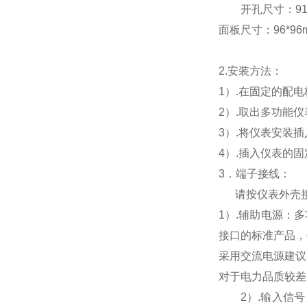
开孔尺寸：91*9
面板尺寸：96*96mm
2.
安装方法：
1
）.在固定的配
2
）.取出多功能
3
）.将仪表安装
4
）.插入仪表的
3
．端子接线：
请按仪表外壳
1
）
.
辅助电源：多
接口的标准产品，
采用交流电源建议
对于电力品质较差
2
）
.
输入信号