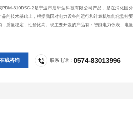
PDM-810DSC-2是宁波市启轩达科技有限公司产品，是在消化国外
产品的技术基础上，根据我国对电力设备的运行和计算机智能化监控要
的，质量稳定，性价比高。现主要开发的产品有：智能电力仪表、电量
电气火灾探测器、电机智能保护器、微机综合保护装置、双电源自动转
CPS控制与保护开关、负荷隔离开关、真空断路器、高低压成套开关柜
件等，质量过硬，欢迎新老客户采
0574-83013996
在线咨询
联系电话：