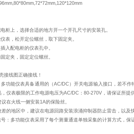
mm,80*80mm,72*72mm,120*120mm
配电柜上，选择合适的地方开一个开孔尺寸的安装孔。
能仪表，松开定位螺丝，取下固定夹。
装插入配电柜的仪表孔中。
的固定夹，固定定位螺丝。
壳接线图正确接线！
：多功能仪表具备通用的（
AC/DC
）开关电源输入接口，若不作
品，仪表极限的工作电源电压为
AC/DC
：
80-270V
，请保证所提
建议在火线一侧安装
1A
的保险丝。
较差的地区中，建议在电源回路安装浪涌抑制器防止雷击，以及
信号：多功能仪表采用了每个测量通道单独采集的计算方式，保证