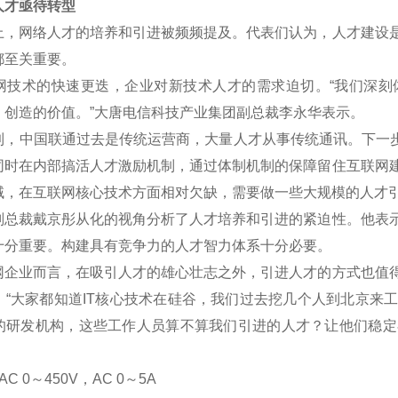
才亟待转型
网络人才的培养和引进被频频提及。代表们认为，人才建设是
都至关重要。
术的快速更迭，企业对新技术人才的需求迫切。“我们深刻
、创造的价值。”大唐电信科技产业集团副总裁李永华表示。
中国联通过去是传统运营商，大量人才从事传统通讯。下一步将
同时在内部搞活人才激励机制，通过体制机制的保障留住互联网
域，在互联网核心技术方面相对欠缺，需要做一些大规模的人才
裁戴京彤从化的视角分析了人才培养和引进的紧迫性。他表示
十分重要。构建具有竞争力的人才智力体系十分必要。
业而言，在吸引人才的雄心壮志之外，引进人才的方式也值得
。“大家都知道IT核心技术在硅谷，我们过去挖几个人到北京来
的研发机构，这些工作人员算不算我们引进的人才？让他们稳定
C 0
～
450V
，AC 0
～5A