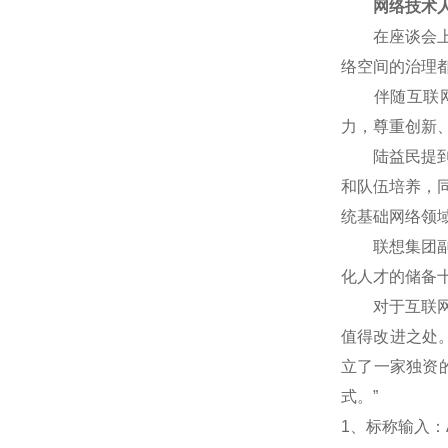
网络技术人
在座谈会上，
络空间的治理
伴随互联网技
力，尊重创新
陆益民提到，
和队伍培养，
统基础网络领
联想集团副总
化人才的储备
对于互联网企
值得改进之处
立了一家独资
式。”
1
、标称输入：A