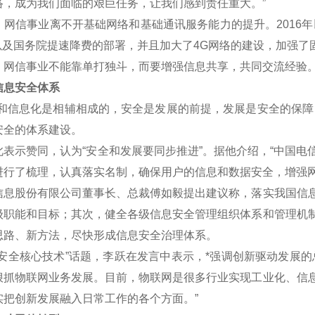
络，成为我们面临的艰巨任务，让我们感到责任重大。”
信事业离不开基础网络和基础通讯服务能力的提升。2016年
划以及国务院提速降费的部署，并且加大了4G网络的建设，加强了
信事业不能靠单打独斗，而要增强信息共享，共同交流经验
息安全体系
信息化是相辅相成的，安全是发展的前提，发展是安全的保障，
安全的体系建设。
示赞同，认为“安全和发展要同步推进”。据他介绍，“中国电
进行了梳理，认真落实名制，确保用户的信息和数据安全，增强网
股份有限公司董事长、总裁傅如毅提出建议称，落实我国信息
级职能和目标；其次，健全各级信息安全管理组织体系和管理机
思路、新方法，尽快形成信息安全治理体系。
全核心技术”话题，李跃在发言中表示，*强调创新驱动发展的
狠抓物联网业务发展。目前，物联网是很多行业实现工业化、信
实把创新发展融入日常工作的各个方面。”