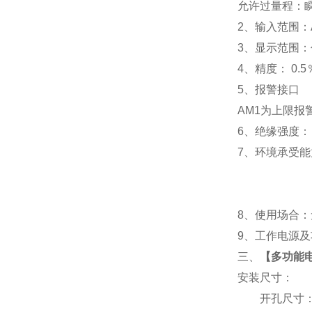
允许过量程：瞬时
2
、输入范围：A
3
、
显示范围：
4
、精度：
0.5
5
、
报警接口
AM1
为上限报警
6
、
绝缘强度： I
7
、
环境承受能力
8
、使用场合：无
9
、工作电源及功耗
三、
【
多功能电表
安装尺寸：
开孔尺寸：91