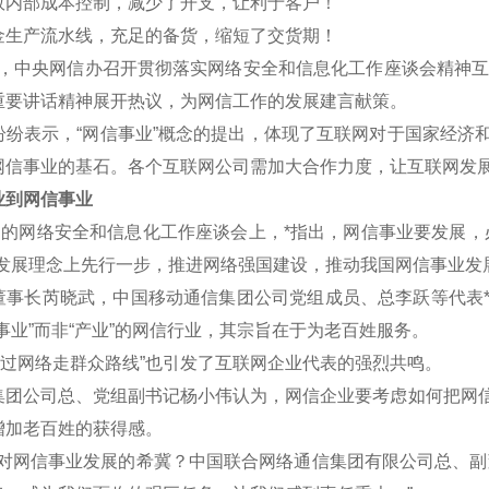
效内部成本控制，减少了开支，让利于客户！
金生产流水线，充足的备货，缩短了交货期！
午，中央网信办召开贯彻落实网络安全和信息化工作座谈会精神互联
重要讲话精神展开热议，为网信工作的发展建言献策。
表示，“网信事业”概念的提出，体现了互联网对于国家经济和
网信事业的基石。各个互联网公司需加大合作力度，让互联网发
到网信事业
的网络安全和信息化工作座谈会上，*指出，网信事业要发展，
新发展理念上先行一步，推进网络强国建设，推动我国网信事业发
长芮晓武，中国移动通信集团公司党组成员、总李跃等代表*认
事业”而非“产业”的网信行业，其宗旨在于为老百姓服务。
过网络走群众路线”也引发了互联网企业代表的强烈共鸣。
公司总、党组副书记杨小伟认为，网信企业要考虑如何把网信
增加老百姓的获得感。
网信事业发展的希冀？中国联合网络通信集团有限公司总、副董