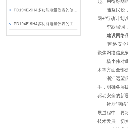
起、用得好网
陆益民说，网
PD194E-9H4多功能电量仪表的使用指南分享
网+”行动计
PD194E-9H4多功能电量仪表的工作原理解析
李跃强调，网
建设网络信
“网络安全和
聚焦网络信息
杨小伟对此表
术等方面全部
浙江远望信息
手，明确各层
驱动安全的新
针对“网络安
展过程中，要
技术发展，切