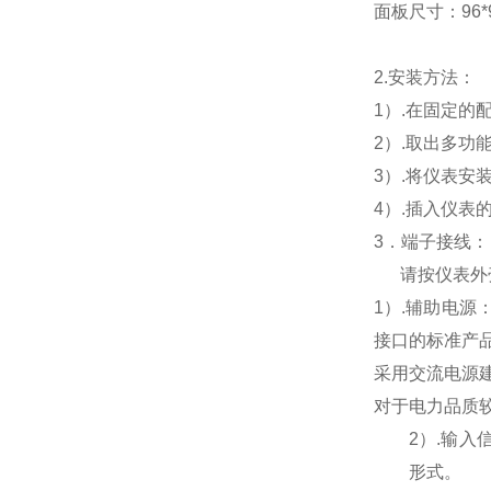
面板尺寸：96*96
2.
安装方法：
1
）.在固定的
2
）.取出多功
3
）.将仪表安
4
）.插入仪表
3
．端子接线：
请按仪表外
1
）
.
辅助电源
接口的标准产
采用交流电源
对于电力品质
2
）
.
输入
形式。