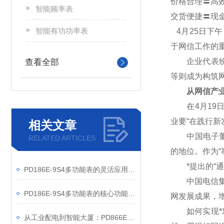
价格合理〓高
智能频率表
交货便捷〓现
智能有功功率表
4
月25日下
于网信工作的
企业代表纷纷
查看全部
等则成为构筑
从网信产业
在4月19日
业要“在践行
相关文章
中国电子董事
RELATED ARTICLES
的地位。作为“
*提出的“通
PD186E-9S4多功能表的灵活应用与核心价值
中国电信集团
PD186E-9S4多功能表的核心功能与多元应用图景
网发展成果，
如何实现*对
从工业配电到智能大厦：PD866E-560多功能电表的能效管理实践