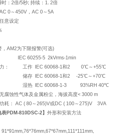
：2倍/5秒; 持续：1. 2倍
C 0
～
450V
，AC 0
～5A
任意设定
％
，AM2为下限报警(可选)
EC 60255-5 2kVrms-1min
： 工作 IEC 60068-1和2 0℃～+55℃
储存 IEC 60068-1和2 -25℃～+70℃
湿热 IEC 60068-1-3 93%RH 40℃
腐蚀性气体及金属粉尘，海拔高度< 3000 m
： AC ( 80
～265)V或DC ( 100～275)V 3VA
PDM-810DSC-2
】
外形和安装方法
*91mm,76*76mm,67*67mm,111*111mm,