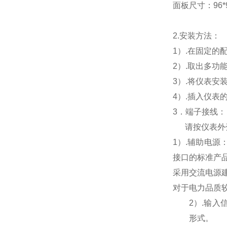
面板尺寸：96*96
2.
安装方法：
1
）.在固定的
2
）.取出多功
3
）.将仪表安
4
）.插入仪表
3
．端子接线：
请按仪表外
1
）
.
辅助电源
接口的标准产
采用交流电源
对于电力品质
2
）
.
输入
形式。