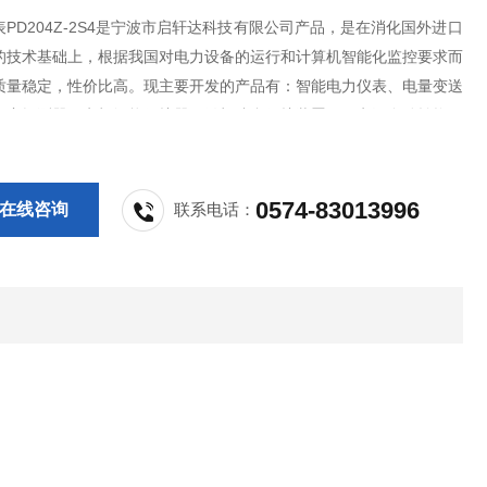
PD204Z-2S4是宁波市启轩达科技有限公司产品，是在消化国外进口
的技术基础上，根据我国对电力设备的运行和计算机智能化监控要求而
质量稳定，性价比高。现主要开发的产品有：智能电力仪表、电量变送
火灾探测器、电机智能保护器、微机综合保护装置、双电源自动转换开
S控制与保护开关、负荷隔离开关、真空断路器、高低压成套开关柜其相
，质量过硬，欢迎新老客户采购!
0574-83013996
在线咨询
联系电话：