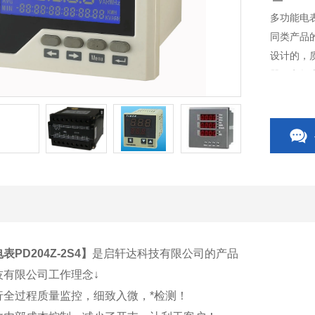
多功能电表
同类产品
设计的，
器、电气
关、CP
关附件等
PD204Z-2S4
】
是启轩达科技有限公司的产品
技有限公司工作理念↓
行全过程质量监控，细致入微，*检测！