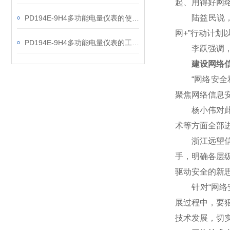
起、用得好网
陆益民说，网
PD194E-9H4多功能电量仪表的使用指南分享
网+”行动计
PD194E-9H4多功能电量仪表的工作原理解析
李跃强调，网
建设网络信
“网络安全和
聚焦网络信息
杨小伟对此表
术等方面全部
浙江远望信息
手，明确各层
驱动安全的新
针对“网络安
展过程中，要
技术发展，切