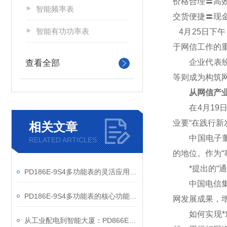
价格合理〓高
智能频率表
交货便捷〓现
智能有功功率表
4
月25日下
于网信工作的
企业代表纷纷
查看全部
等则成为构筑
从网信产业
在4月19日
业要“在践行
相关文章
中国电子董事
RELATED ARTICLES
的地位。作为“
*提出的“通
PD186E-9S4多功能表的灵活应用与核心价值
中国电信集团
PD186E-9S4多功能表的核心功能与多元应用图景
网发展成果，
如何实现*对
从工业配电到智能大厦：PD866E-560多功能电表的能效管理实践