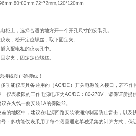
mm,80*80mm,72*72mm,120*120mm
配电柜上，选择合适的地方开一个开孔尺寸的安装孔。
能仪表，松开定位螺丝，取下固定夹。
装插入配电柜的仪表孔中。
的固定夹，固定定位螺丝。
壳接线图正确接线！
：多功能仪表具备通用的（
AC/DC
）开关电源输入接口，若不作
品，仪表极限的工作电源电压为
AC/DC
：
80-270V
，请保证所提
建议在火线一侧安装
1A
的保险丝。
较差的地区中，建议在电源回路安装浪涌抑制器防止雷击，以及
信号：多功能仪表采用了每个测量通道单独采集的计算方式，保证