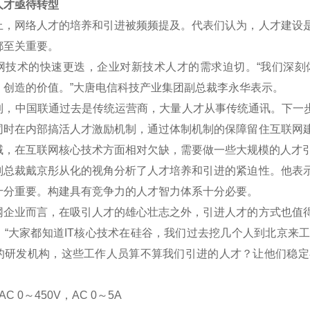
才亟待转型
网络人才的培养和引进被频频提及。代表们认为，人才建设是
都至关重要。
术的快速更迭，企业对新技术人才的需求迫切。“我们深刻
、创造的价值。”大唐电信科技产业集团副总裁李永华表示。
中国联通过去是传统运营商，大量人才从事传统通讯。下一步将
同时在内部搞活人才激励机制，通过体制机制的保障留住互联网
域，在互联网核心技术方面相对欠缺，需要做一些大规模的人才
裁戴京彤从化的视角分析了人才培养和引进的紧迫性。他表示
十分重要。构建具有竞争力的人才智力体系十分必要。
业而言，在吸引人才的雄心壮志之外，引进人才的方式也值得
。“大家都知道IT核心技术在硅谷，我们过去挖几个人到北京来
的研发机构，这些工作人员算不算我们引进的人才？让他们稳定
C 0
～
450V
，AC 0
～5A