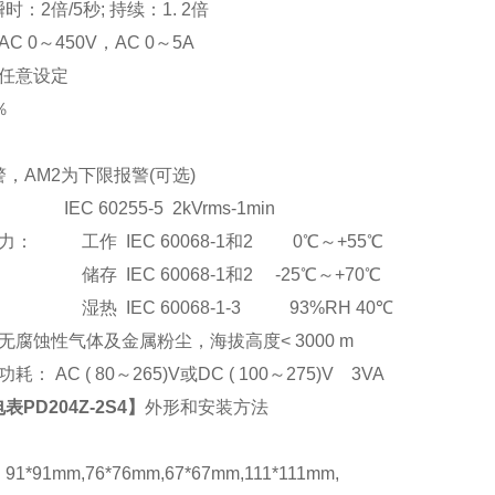
：2倍/5秒; 持续：1. 2倍
C 0
～
450V
，AC 0
～5A
任意设定
％
，AM2为下限报警(可选)
EC 60255-5 2kVrms-1min
： 工作 IEC 60068-1和2 0℃～+55℃
储存 IEC 60068-1和2 -25℃～+70℃
湿热 IEC 60068-1-3 93%RH 40℃
腐蚀性气体及金属粉尘，海拔高度< 3000 m
： AC ( 80
～265)V或DC ( 100～275)V 3VA
PD204Z-2S4
】
外形和安装方法
*91mm,76*76mm,67*67mm,111*111mm,