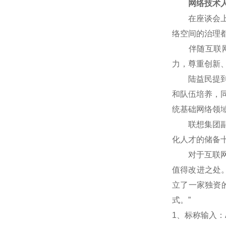
网络技术人
在座谈会上，
络空间的治理
伴随互联网技
力，尊重创新
陆益民提到，
和队伍培养，
统基础网络领
联想集团副总
化人才的储备
对于互联网企
值得改进之处
立了一家独资
式。”
1
、标称输入：A