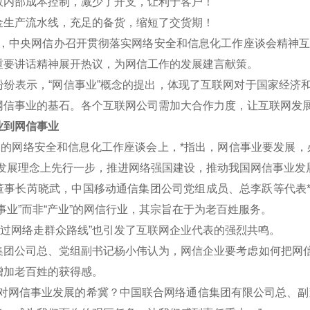
效内部成本控制，减少了开支，让利于客户！
金生产流水线，充足的备货，缩短了交货期！
午，中央网信办召开贯彻落实网络安全和信息化工作座谈会精神互联
重要讲话精神展开热议，为网信工作的发展建言献策。
表示，“网信事业”概念的提出，体现了互联网对于国家经济和
网信事业的基石。各个互联网公司需加大合作力度，让互联网发
到网信事业
的网络安全和信息化工作座谈会上，*指出，网信事业要发展，
新发展理念上先行一步，推进网络强国建设，推动我国网信事业发
长芮晓武，中国移动通信集团公司党组成员、总李跃等代表*认
事业”而非“产业”的网信行业，其宗旨在于为老百姓服务。
过网络走群众路线”也引发了互联网企业代表的强烈共鸣。
公司总、党组副书记杨小伟认为，网信企业要考虑如何把网信
增加老百姓的获得感。
网信事业发展的希冀？中国联合网络通信集团有限公司总、副董