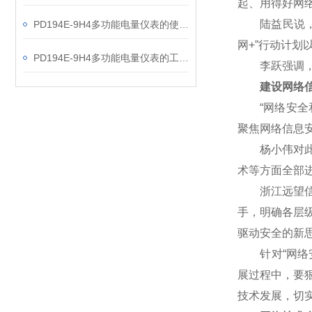
起、用得好网
陆益民说，网
PD194E-9H4多功能电量仪表的使用指南分享
网+”行动计
PD194E-9H4多功能电量仪表的工作原理解析
李跃强调，网
建设网络信
“网络安全和
聚焦网络信息
杨小伟对此表
术等方面全部
浙江远望信息
手，明确各层
驱动安全的新
针对“网络安
展过程中，要
技术发展，切