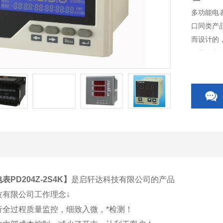
多功能电表
口同类产
而设计的
送器、电
开关、C
相关附件
PD204Z-2S4K
】
是启轩达科技有限公司的产品
技有限公司工作理念↓
行全过程质量监控，细致入微，*检测！