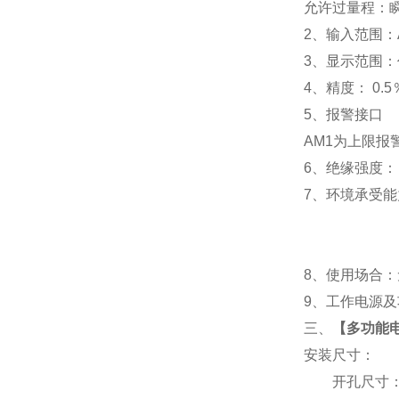
允许过量程：瞬时
2
、输入范围：A
3
、
显示范围：
4
、精度：
0.5
5
、
报警接口
AM1
为上限报警
6
、
绝缘强度： I
7
、
环境承受能力
8
、使用场合：无
9
、工作电源及功耗
三、
【
多功能电表
安装尺寸：
开孔尺寸：91