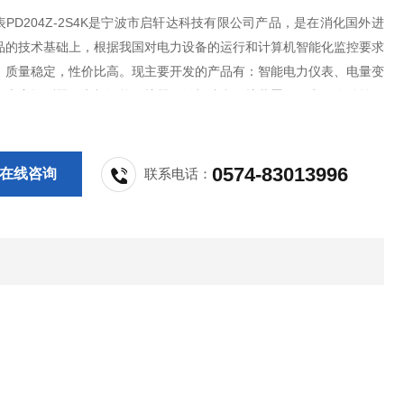
PD204Z-2S4K是宁波市启轩达科技有限公司产品，是在消化国外进
品的技术基础上，根据我国对电力设备的运行和计算机智能化监控要求
，质量稳定，性价比高。现主要开发的产品有：智能电力仪表、电量变
气火灾探测器、电机智能保护器、微机综合保护装置、双电源自动转换
PS控制与保护开关、负荷隔离开关、真空断路器、高低压成套开关柜其
等，质量过硬，欢迎新老客户采购
0574-83013996
在线咨询
联系电话：