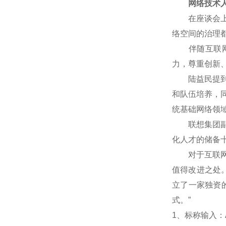
网络技术人
在座谈会上，
络空间的治理
伴随互联网技
力，尊重创新
陆益民提到，
和队伍培养，
统基础网络领
联想集团副总
化人才的储备
对于互联网企
值得改进之处
立了一家独资
式。”
1
、标称输入：A