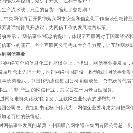
效内部成本控制，减少了开支，让利于客户！
金生产流水线，充足的备货，缩短了交货期！
午，中央网信办召开贯彻落实网络安全和信息化工作座谈会精神互联
重要讲话精神展开热议，为网信工作的发展建言献策。
表示，“网信事业”概念的提出，体现了互联网对于国家经济和
网信事业的基石。各个互联网公司需加大合作力度，让互联网发
到网信事业
的网络安全和信息化工作座谈会上，*指出，网信事业要发展，
新发展理念上先行一步，推进网络强国建设，推动我国网信事业发
长芮晓武，中国移动通信集团公司党组成员、总李跃等代表*认
事业”而非“产业”的网信行业，其宗旨在于为老百姓服务。
过网络走群众路线”也引发了互联网企业代表的强烈共鸣。
公司总、党组副书记杨小伟认为，网信企业要考虑如何把网信
增加老百姓的获得感。
网信事业发展的希冀？中国联合网络通信集团有限公司总、副董