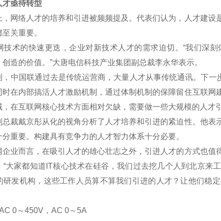
才亟待转型
网络人才的培养和引进被频频提及。代表们认为，人才建设是
都至关重要。
术的快速更迭，企业对新技术人才的需求迫切。“我们深刻
、创造的价值。”大唐电信科技产业集团副总裁李永华表示。
中国联通过去是传统运营商，大量人才从事传统通讯。下一步将
同时在内部搞活人才激励机制，通过体制机制的保障留住互联网
域，在互联网核心技术方面相对欠缺，需要做一些大规模的人才
裁戴京彤从化的视角分析了人才培养和引进的紧迫性。他表示
十分重要。构建具有竞争力的人才智力体系十分必要。
业而言，在吸引人才的雄心壮志之外，引进人才的方式也值得
。“大家都知道IT核心技术在硅谷，我们过去挖几个人到北京来
的研发机构，这些工作人员算不算我们引进的人才？让他们稳定
C 0
～
450V
，AC 0
～5A