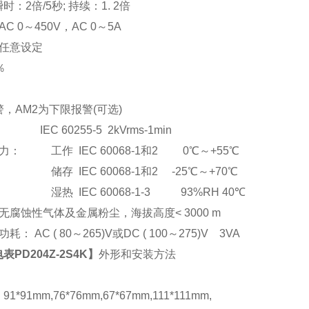
：2倍/5秒; 持续：1. 2倍
C 0
～
450V
，AC 0
～5A
任意设定
％
，AM2为下限报警(可选)
EC 60255-5 2kVrms-1min
： 工作 IEC 60068-1和2 0℃～+55℃
储存 IEC 60068-1和2 -25℃～+70℃
湿热 IEC 60068-1-3 93%RH 40℃
腐蚀性气体及金属粉尘，海拔高度< 3000 m
： AC ( 80
～265)V或DC ( 100～275)V 3VA
PD204Z-2S4K
】
外形和安装方法
*91mm,76*76mm,67*67mm,111*111mm,