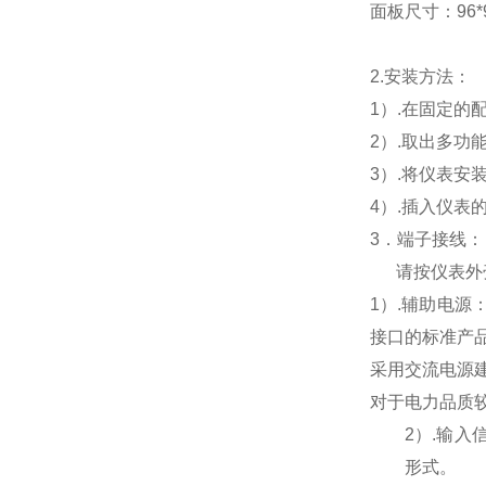
面板尺寸：96*96
2.
安装方法：
1
）.在固定的
2
）.取出多功
3
）.将仪表安
4
）.插入仪表
3
．端子接线：
请按仪表外
1
）
.
辅助电源
接口的标准产
采用交流电源
对于电力品质
2
）
.
输入
形式。