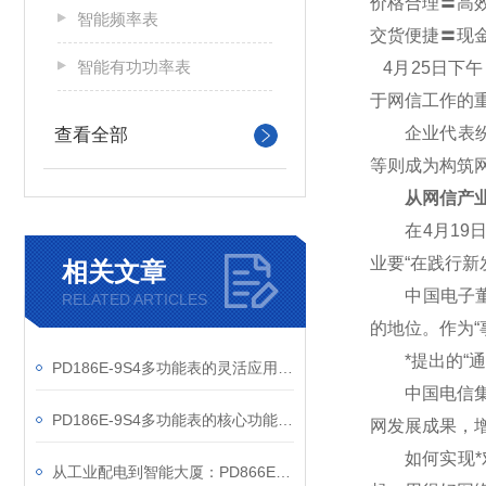
价格合理〓高
智能频率表
交货便捷〓现
智能有功功率表
4
月25日下
于网信工作的
企业代表纷纷
查看全部
等则成为构筑
从网信产业
在4月19日
业要“在践行
相关文章
中国电子董事
RELATED ARTICLES
的地位。作为“
*提出的“通
PD186E-9S4多功能表的灵活应用与核心价值
中国电信集团
PD186E-9S4多功能表的核心功能与多元应用图景
网发展成果，
如何实现*对
从工业配电到智能大厦：PD866E-560多功能电表的能效管理实践