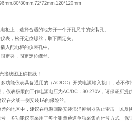
mm,80*80mm,72*72mm,120*120mm
配电柜上，选择合适的地方开一个开孔尺寸的安装孔。
能仪表，松开定位螺丝，取下固定夹。
装插入配电柜的仪表孔中。
的固定夹，固定定位螺丝。
壳接线图正确接线！
：多功能仪表具备通用的（
AC/DC
）开关电源输入接口，若不作
品，仪表极限的工作电源电压为
AC/DC
：
80-270V
，请保证所提
建议在火线一侧安装
1A
的保险丝。
较差的地区中，建议在电源回路安装浪涌抑制器防止雷击，以及
信号：多功能仪表采用了每个测量通道单独采集的计算方式，保证