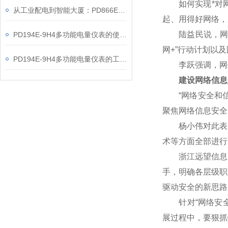
如何实现*对网
从工业配电到智能大厦：PD866E-560多功能电表的能效管理实践
起、用得好网络，
陆益民说，网信事
PD194E-9H4多功能电量仪表的使用指南分享
网+”行动计划以
PD194E-9H4多功能电量仪表的工作原理解析
李跃强调，网信
建设网络信息
“网络安全和信
聚焦网络信息安全
杨小伟对此表示赞
术等方面全部进行
浙江远望信息股
手，明确各层级职
驱动安全的新思路
针对“网络安全核
展过程中，要狠抓