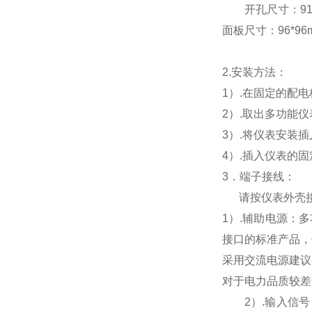
开孔尺寸：91*9
面板尺寸：96*96mm
2.
安装方法：
1
）.在固定的配
2
）.取出多功能
3
）.将仪表安装
4
）.插入仪表的
3
．端子接线：
请按仪表外壳
1
）
.
辅助电源：多
接口的标准产品，
采用交流电源建议
对于电力品质较差
2
）
.
输入信号