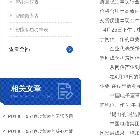
质量稳定〓实行全
智能电压表
价格合理〓高效内
智能频率表
交货便捷〓现金生
智能有功功率表
4
月25日下午，
于网信工作的重要
企业代表纷纷表
查看全部
等则成为构筑网信
从网信产业到
在4月19日的网
业要“在践行新发
相关文章
中国电子董事长芮
RELATED ARTICLES
的地位。作为“事
*提出的“通过网
PD186E-9S4多功能表的灵活应用与核心价值
中国电信集团公
PD186E-9S4多功能表的核心功能与多元应用图景
网发展成果，增加