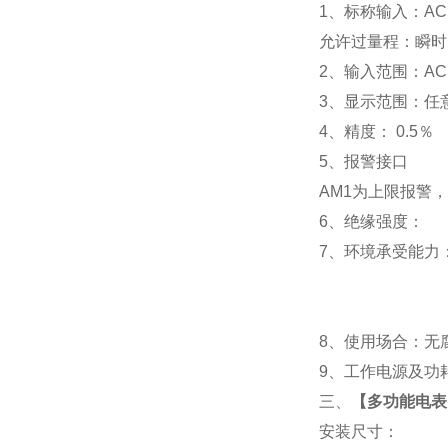
1
、标称输入：AC 
允许过量程：瞬时：2
2
、输入范围：AC 
3
、
显示范围：
任
4
、精度：
0.5
％
5
、
报警接口
AM1
为上限报警，
6
、
绝缘强度： IEC
7
、
环境承受能力：
8
、使用场合：无腐
9
、工作电源及功耗： 
三、
【
多功能电表P
安装尺寸：