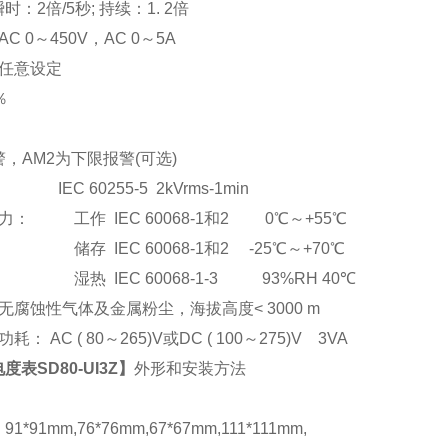
：2倍/5秒; 持续：1. 2倍
C 0
～
450V
，AC 0
～5A
任意设定
％
，AM2为下限报警(可选)
EC 60255-5 2kVrms-1min
： 工作 IEC 60068-1和2 0℃～+55℃
储存 IEC 60068-1和2 -25℃～+70℃
湿热 IEC 60068-1-3 93%RH 40℃
腐蚀性气体及金属粉尘，海拔高度< 3000 m
： AC ( 80
～265)V或DC ( 100～275)V 3VA
表SD80-UI3Z
】
外形和安装方法
*91mm,76*76mm,67*67mm,111*111mm,