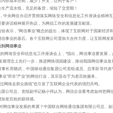
效内部成本控制，减少了开支，让利于客户！
金生产流水线，充足的备货，缩短了交货期！
午，中央网信办召开贯彻落实网络安全和信息化工作座谈会精神互联
重要讲话精神展开热议，为网信工作的发展建言献策。
表示，“网信事业”概念的提出，体现了互联网对于国家经济和
网信事业的基石。各个互联网公司需加大合作力度，让互联网发
到网信事业
的网络安全和信息化工作座谈会上，*指出，网信事业要发展，
新发展理念上先行一步，推进网络强国建设，推动我国网信事业发
长芮晓武，中国移动通信集团公司党组成员、总李跃等代表*认
事业”而非“产业”的网信行业，其宗旨在于为老百姓服务。
过网络走群众路线”也引发了互联网企业代表的强烈共鸣。
公司总、党组副书记杨小伟认为，网信企业要考虑如何把网信
增加老百姓的获得感。
网信事业发展的希冀？中国联合网络通信集团有限公司总、副董