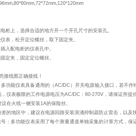
mm,80*80mm,72*72mm,120*120mm
配电柜上，选择合适的地方开一个开孔尺寸的安装孔。
能仪表，松开定位螺丝，取下固定夹。
装插入配电柜的仪表孔中。
的固定夹，固定定位螺丝。
壳接线图正确接线！
：多功能仪表具备通用的（
AC/DC
）开关电源输入接口，若不作
品，仪表极限的工作电源电压为
AC/DC
：
80-270V
，请保证所提
建议在火线一侧安装
1A
的保险丝。
较差的地区中，建议在电源回路安装浪涌抑制器防止雷击，以及
信号：多功能仪表采用了每个测量通道单独采集的计算方式，保证