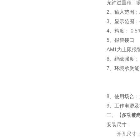
允许过量程：瞬时
2
、输入范围：A
3
、
显示范围：
4
、精度：
0.5
5
、
报警接口
AM1
为上限报警
6
、
绝缘强度： I
7
、
环境承受能力
8
、使用场合：无
9
、工作电源及功耗
三、
【
多功能电度
安装尺寸：
开孔尺寸：91