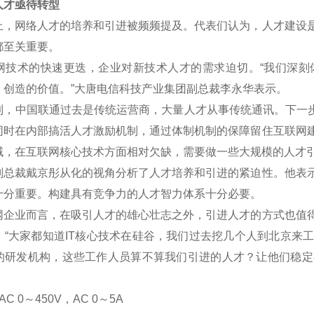
才亟待转型
网络人才的培养和引进被频频提及。代表们认为，人才建设是
都至关重要。
术的快速更迭，企业对新技术人才的需求迫切。“我们深刻
、创造的价值。”大唐电信科技产业集团副总裁李永华表示。
中国联通过去是传统运营商，大量人才从事传统通讯。下一步将
同时在内部搞活人才激励机制，通过体制机制的保障留住互联网
域，在互联网核心技术方面相对欠缺，需要做一些大规模的人才
裁戴京彤从化的视角分析了人才培养和引进的紧迫性。他表示
十分重要。构建具有竞争力的人才智力体系十分必要。
业而言，在吸引人才的雄心壮志之外，引进人才的方式也值得
。“大家都知道IT核心技术在硅谷，我们过去挖几个人到北京来
的研发机构，这些工作人员算不算我们引进的人才？让他们稳定
C 0
～
450V
，AC 0
～5A