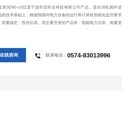
表SD80-UI3Z是宁波市启轩达科技有限公司产品，是在消化国外进
品的技术基础上，根据我国对电力设备的运行和计算机智能化监控要求
，质量稳定，性价比高。现主要开发的产品有：智能电力仪表、电量变
气火灾探测器、电机智能保护器、微机综合保护装置、双电源自动转换
PS控制与保护开关、负荷隔离开关、真空断路器、高低压成套开关柜其
等，质量过硬，欢迎新老客户采购!
0574-83013996
在线咨询
联系电话：