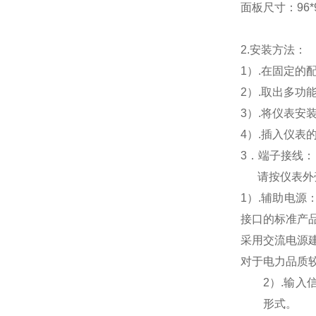
面板尺寸：96*96
2.
安装方法：
1
）.在固定的
2
）.取出多功
3
）.将仪表安
4
）.插入仪表
3
．端子接线：
请按仪表外
1
）
.
辅助电源
接口的标准产
采用交流电源
对于电力品质
2
）
.
输入
形式。