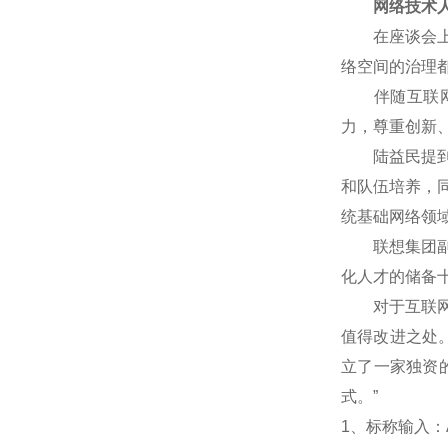
网络技术人
在座谈会上，
络空间的治理
伴随互联网技
力，尊重创新
陆益民提到，
和队伍培养，
统基础网络领
联想集团副总
化人才的储备
对于互联网企
值得改进之处
立了一家独资
式。”
1
、标称输入：A