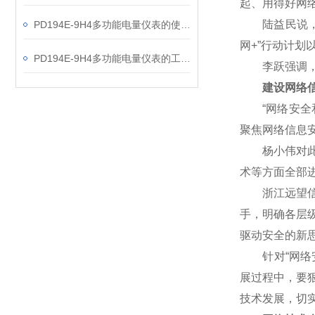
起、用得好网
陆益民说，网
PD194E-9H4多功能电量仪表的使用指南分享
网+”行动计
PD194E-9H4多功能电量仪表的工作原理解析
李跃强调，网
建设网络信
“网络安全和
聚焦网络信息
杨小伟对此表
术等方面全部
浙江远望信息
手，明确各层
驱动安全的新
针对“网络安
展过程中，要
技术发展，切