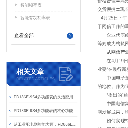
价格合理〓高
智能频率表
交货便捷〓现
智能有功功率表
4
月25日下
于网信工作的
企业代表纷纷
查看全部
等则成为构筑
从网信产业
在4月19日
业要“在践行
相关文章
中国电子董事
RELATED ARTICLES
的地位。作为“
*提出的“通
PD186E-9S4多功能表的灵活应用与核心价值
中国电信集团
PD186E-9S4多功能表的核心功能与多元应用图景
网发展成果，
如何实现*对
从工业配电到智能大厦：PD866E-560多功能电表的能效管理实践