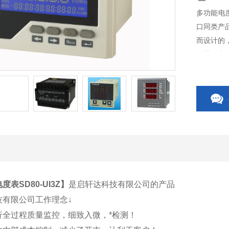
多功能电度
口同类产
而设计的
送器、电
开关、C
相关附件
度表SD80-UI3Z
】
是启轩达科技有限公司的产品
技有限公司工作理念↓
行全过程质量监控，细致入微，*检测！