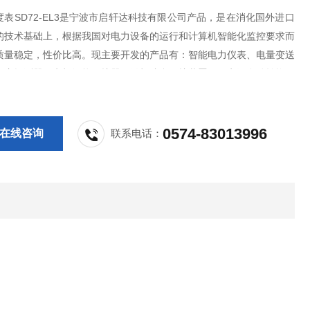
表SD72-EL3是宁波市启轩达科技有限公司产品，是在消化国外进口
的技术基础上，根据我国对电力设备的运行和计算机智能化监控要求而
质量稳定，性价比高。现主要开发的产品有：智能电力仪表、电量变送
火灾探测器、电机智能保护器、微机综合保护装置、双电源自动转换开
S控制与保护开关、负荷隔离开关、真空断路器、高低压成套开关柜其相
，质量过硬，欢迎新老客户采购!
0574-83013996
在线咨询
联系电话：