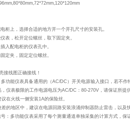
mm,80*80mm,72*72mm,120*120mm
配电柜上，选择合适的地方开一个开孔尺寸的安装孔。
能仪表，松开定位螺丝，取下固定夹。
装插入配电柜的仪表孔中。
的固定夹，固定定位螺丝。
壳接线图正确接线！
：多功能仪表具备通用的（
AC/DC
）开关电源输入接口，若不作
品，仪表极限的工作电源电压为
AC/DC
：
80-270V
，请保证所提
建议在火线一侧安装
1A
的保险丝。
较差的地区中，建议在电源回路安装浪涌抑制器防止雷击，以及
信号：多功能仪表采用了每个测量通道单独采集的计算方式，保证