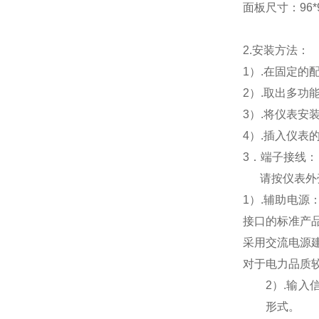
面板尺寸：96*96
2.
安装方法：
1
）.在固定的
2
）.取出多功
3
）.将仪表安
4
）.插入仪表
3
．端子接线：
请按仪表外
1
）
.
辅助电源
接口的标准产
采用交流电源
对于电力品质
2
）
.
输入
形式。