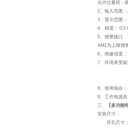
允许过量程：瞬时
2
、输入范围：A
3
、
显示范围：
4
、精度：
0.5
5
、
报警接口
AM1
为上限报警
6
、
绝缘强度： I
7
、
环境承受能力
8
、使用场合：无
9
、工作电源及功耗
三、
【
多功能电
安装尺寸：
开孔尺寸：91