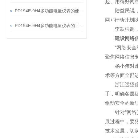
起、用得好网
陆益民说，网
PD194E-9H4多功能电量仪表的使用指南分享
网+”行动计
PD194E-9H4多功能电量仪表的工作原理解析
李跃强调，网
建设网络信
“网络安全和
聚焦网络信息
杨小伟对此表
术等方面全部
浙江远望信息
手，明确各层
驱动安全的新
针对“网络安
展过程中，要
技术发展，切