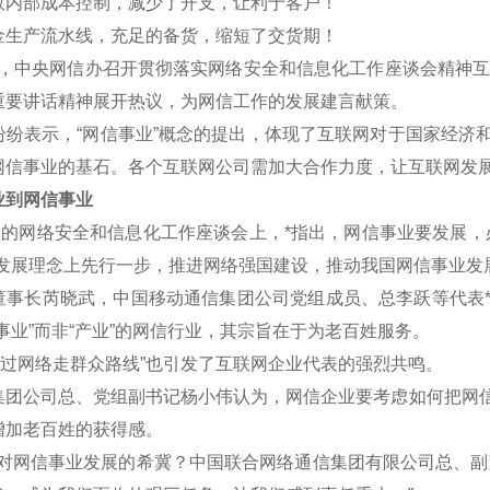
效内部成本控制，减少了开支，让利于客户！
金生产流水线，充足的备货，缩短了交货期！
午，中央网信办召开贯彻落实网络安全和信息化工作座谈会精神互联
重要讲话精神展开热议，为网信工作的发展建言献策。
表示，“网信事业”概念的提出，体现了互联网对于国家经济和
网信事业的基石。各个互联网公司需加大合作力度，让互联网发
到网信事业
的网络安全和信息化工作座谈会上，*指出，网信事业要发展，
新发展理念上先行一步，推进网络强国建设，推动我国网信事业发
长芮晓武，中国移动通信集团公司党组成员、总李跃等代表*认
事业”而非“产业”的网信行业，其宗旨在于为老百姓服务。
过网络走群众路线”也引发了互联网企业代表的强烈共鸣。
公司总、党组副书记杨小伟认为，网信企业要考虑如何把网信
增加老百姓的获得感。
网信事业发展的希冀？中国联合网络通信集团有限公司总、副董