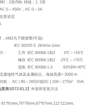
：2倍/5秒; 持续：1. 2倍
C 0
～
450V
，AC 0
～5A
任意设定
％
，AM2为下限报警(可选)
EC 60255-5 2kVrms-1min
： 工作 IEC 60068-1和2 0℃～+55℃
储存 IEC 60068-1和2 -25℃～+70℃
湿热 IEC 60068-1-3 93%RH 40℃
腐蚀性气体及金属粉尘，海拔高度< 3000 m
： AC ( 80
～265)V或DC ( 100～275)V 3VA
度表SD72-EL3
】
外形和安装方法
*91mm,76*76mm,67*67mm,111*111mm,