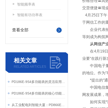
价格合理〓高
智能频率表
交货便捷〓现
智能有功功率表
4
月25日下
于网信工作的
企业代表纷纷
查看全部
等则成为构筑
从网信产业
在4月19日
业要“在践行
相关文章
中国电子董事
RELATED ARTICLES
的地位。作为“
*提出的“通
PD186E-9S4多功能表的灵活应用与核心价值
中国电信集团
PD186E-9S4多功能表的核心功能与多元应用图景
网发展成果，
如何实现*对
从工业配电到智能大厦：PD866E-560多功能电表的能效管理实践