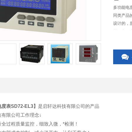
多功能电度
同类产品
设计的，
器、电气
关、CP
关附件等
度表SD72-EL3
】
是启轩达科技有限公司的产品
技有限公司工作理念↓
行全过程质量监控，细致入微，*检测！