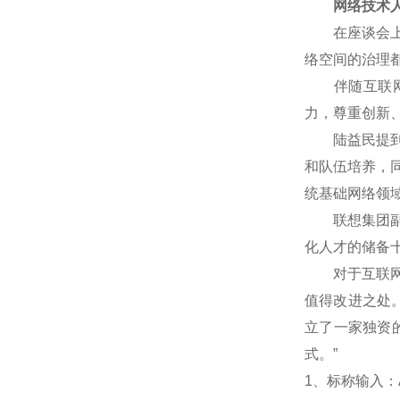
网络技术人
在座谈会上，
络空间的治理
伴随互联网技
力，尊重创新
陆益民提到，
和队伍培养，
统基础网络领
联想集团副总
化人才的储备
对于互联网企
值得改进之处
立了一家独资
式。”
1
、标称输入：A