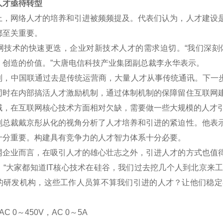
才亟待转型
网络人才的培养和引进被频频提及。代表们认为，人才建设是
都至关重要。
术的快速更迭，企业对新技术人才的需求迫切。“我们深刻
、创造的价值。”大唐电信科技产业集团副总裁李永华表示。
中国联通过去是传统运营商，大量人才从事传统通讯。下一步将
同时在内部搞活人才激励机制，通过体制机制的保障留住互联网
域，在互联网核心技术方面相对欠缺，需要做一些大规模的人才
裁戴京彤从化的视角分析了人才培养和引进的紧迫性。他表示
十分重要。构建具有竞争力的人才智力体系十分必要。
业而言，在吸引人才的雄心壮志之外，引进人才的方式也值得
。“大家都知道IT核心技术在硅谷，我们过去挖几个人到北京来
的研发机构，这些工作人员算不算我们引进的人才？让他们稳定
C 0
～
450V
，AC 0
～5A