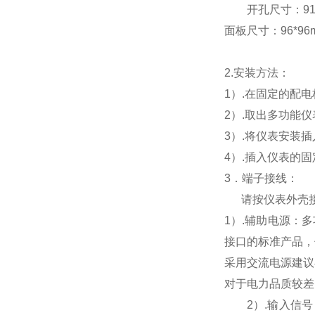
开孔尺寸：91*9
面板尺寸：96*96mm
2.
安装方法：
1
）.在固定的配
2
）.取出多功能
3
）.将仪表安装
4
）.插入仪表的
3
．端子接线：
请按仪表外壳
1
）
.
辅助电源：多
接口的标准产品，
采用交流电源建议
对于电力品质较差
2
）
.
输入信号