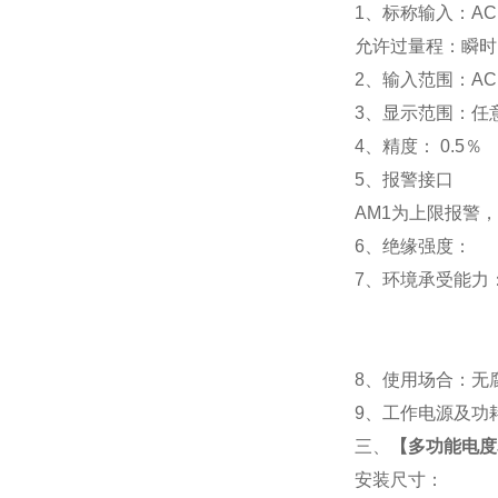
1
、标称输入：AC 
允许过量程：瞬时：2
2
、输入范围：AC 
3
、
显示范围：
任
4
、精度：
0.5
％
5
、
报警接口
AM1
为上限报警，
6
、
绝缘强度： IEC
7
、
环境承受能力：
8
、使用场合：无腐
9
、工作电源及功耗： 
三、
【
多功能电度表
安装尺寸：