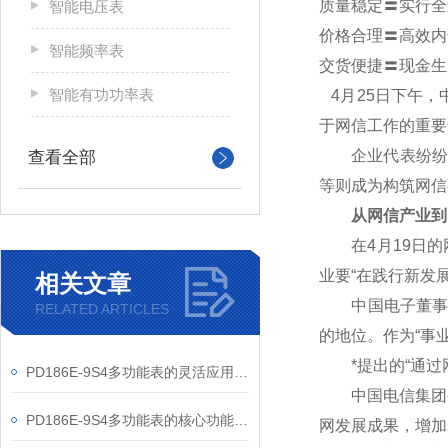
质量稳定〓实行全
智能电压表
价格合理〓高效内
智能频率表
交货便捷〓现金生
智能有功功率表
4
月25日下午，
于网信工作的重要
企业代表纷纷表
查看全部
等则成为构筑网信
从网信产业到
在4月19日的网
业要“在践行新发
相关文章
中国电子董事长芮
RELATED ARTICLES
的地位。作为“事
*提出的“通过网
PD186E-9S4多功能表的灵活应用与核心价值
中国电信集团公
PD186E-9S4多功能表的核心功能与多元应用图景
网发展成果，增加