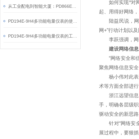
如何实现*对网
从工业配电到智能大厦：PD866E-560多功能电表的能效管理实践
起、用得好网络，
陆益民说，网信事
PD194E-9H4多功能电量仪表的使用指南分享
网+”行动计划以
PD194E-9H4多功能电量仪表的工作原理解析
李跃强调，网信
建设网络信息
“网络安全和信
聚焦网络信息安全
杨小伟对此表示赞
术等方面全部进行
浙江远望信息股
手，明确各层级职
驱动安全的新思路
针对“网络安全核
展过程中，要狠抓