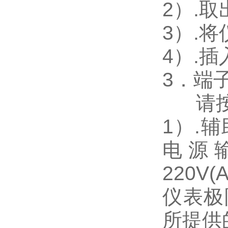
2
）.
3
）.
4
）.
3
．端
请
1
）
.
辅
电源
220V(
仪表极
所提供