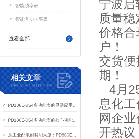
宁波启
智能频率表
质量稳
智能有功功率表
价格合
查看全部
户！
交货便
期！
相关文章
4
月
RELATED ARTICLES
息化工
PD186E-9S4多功能表的灵活应用与核心价值
网企业
PD186E-9S4多功能表的核心功能与多元应用图景
开热议
从工业配电到智能大厦：PD866E-560多功能电表的能效管理实践