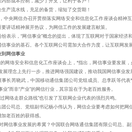
效内部成本控制，减少了开支，让利于客户！
金生产流水线，充足的备货，缩短了交货期！
午，中央网信办召开贯彻落实网络安全和信息化工作座谈会精神互联
重要讲话精神展开热议，为网信工作的发展建言献策。
表示，“网信事业”概念的提出，体现了互联网对于国家经济和
网信事业的基石。各个互联网公司需加大合作力度，让互联网发
到网信事业
的网络安全和信息化工作座谈会上，*指出，网信事业要发展，
新发展理念上先行一步，推进网络强国建设，推动我国网信事业发
长芮晓武，中国移动通信集团公司党组成员、总李跃等代表*认
事业”而非“产业”的网信行业，其宗旨在于为老百姓服务。
过网络走群众路线”也引发了互联网企业代表的强烈共鸣。
公司总、党组副书记杨小伟认为，网信企业要考虑如何把网信
增加老百姓的获得感。
网信事业发展的希冀？中国联合网络通信集团有限公司总、副董