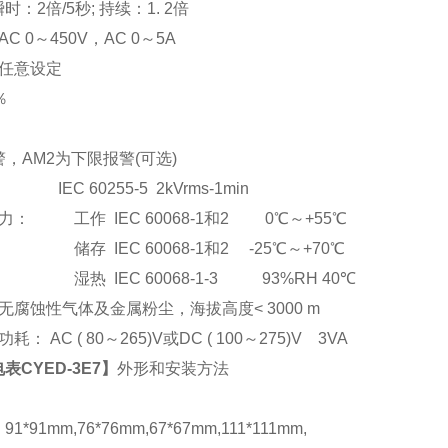
：2倍/5秒; 持续：1. 2倍
C 0
～
450V
，AC 0
～5A
任意设定
％
，AM2为下限报警(可选)
EC 60255-5 2kVrms-1min
： 工作 IEC 60068-1和2 0℃～+55℃
储存 IEC 60068-1和2 -25℃～+70℃
湿热 IEC 60068-1-3 93%RH 40℃
腐蚀性气体及金属粉尘，海拔高度< 3000 m
： AC ( 80
～265)V或DC ( 100～275)V 3VA
表CYED-3E7
】
外形和安装方法
*91mm,76*76mm,67*67mm,111*111mm,