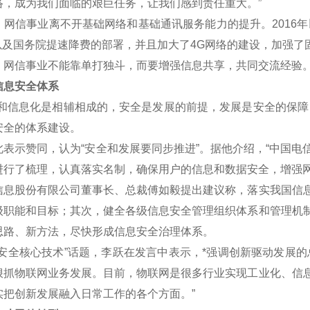
络，成为我们面临的艰巨任务，让我们感到责任重大。”
信事业离不开基础网络和基础通讯服务能力的提升。2016年
划以及国务院提速降费的部署，并且加大了4G网络的建设，加强了
信事业不能靠单打独斗，而要增强信息共享，共同交流经验
息安全体系
信息化是相辅相成的，安全是发展的前提，发展是安全的保障，
安全的体系建设。
示赞同，认为“安全和发展要同步推进”。据他介绍，“中国电
进行了梳理，认真落实名制，确保用户的信息和数据安全，增强网
股份有限公司董事长、总裁傅如毅提出建议称，落实我国信息
级职能和目标；其次，健全各级信息安全管理组织体系和管理机
思路、新方法，尽快形成信息安全治理体系。
全核心技术”话题，李跃在发言中表示，*强调创新驱动发展的
狠抓物联网业务发展。目前，物联网是很多行业实现工业化、信
实把创新发展融入日常工作的各个方面。”