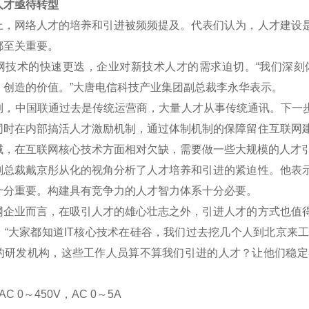
才亟待转型
网络人才的培养和引进被频频提及。代表们认为，人才建设是
都至关重要。
术的快速更迭，企业对新技术人才的需求迫切。“我们深刻
、创造的价值。”大唐电信科技产业集团副总裁李永华表示。
中国联通过去是传统运营商，大量人才从事传统通讯。下一步将
同时在内部搞活人才激励机制，通过体制机制的保障留住互联网
域，在互联网核心技术方面相对欠缺，需要做一些大规模的人才
裁戴京彤从化的视角分析了人才培养和引进的紧迫性。他表示
十分重要。构建具有竞争力的人才智力体系十分必要。
业而言，在吸引人才的雄心壮志之外，引进人才的方式也值得
。“大家都知道IT核心技术在硅谷，我们过去挖几个人到北京来
的研发机构，这些工作人员算不算我们引进的人才？让他们稳定
C 0
～
450V
，AC 0
～5A