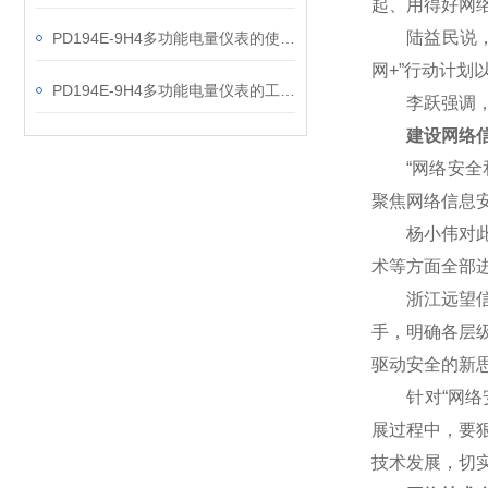
起、用得好网
陆益民说，网
PD194E-9H4多功能电量仪表的使用指南分享
网+”行动计
PD194E-9H4多功能电量仪表的工作原理解析
李跃强调，网
建设网络信
“网络安全和
聚焦网络信息
杨小伟对此表
术等方面全部
浙江远望信息
手，明确各层
驱动安全的新
针对“网络安
展过程中，要
技术发展，切