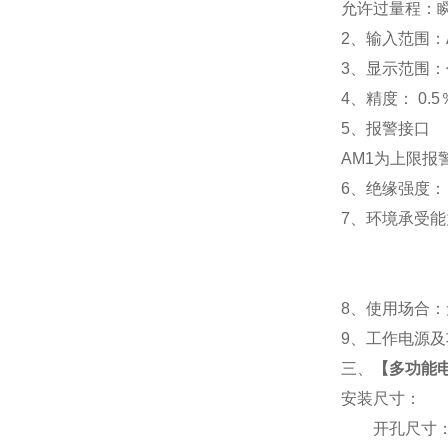
允许过量程：瞬时
2
、输入范围：A
3
、
显示范围：
4
、精度：
0.5
5
、
报警接口
AM1
为上限报警
6
、
绝缘强度： I
7
、
环境承受能力
8
、使用场合：无
9
、工作电源及功耗
三、
【
多功能电
安装尺寸：
开孔尺寸：91