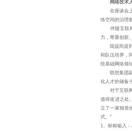
网络技术人
在座谈会上，
络空间的治理
伴随互联网技
力，尊重创新
陆益民提到，
和队伍培养，
统基础网络领
联想集团副总
化人才的储备
对于互联网企
值得改进之处
立了一家独资
式。”
1
、标称输入：A