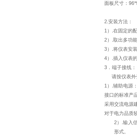
面板尺寸：96*96
2.
安装方法：
1
）.在固定的
2
）.取出多功
3
）.将仪表安
4
）.插入仪表
3
．端子接线：
请按仪表外
1
）
.
辅助电源
接口的标准产
采用交流电源
对于电力品质
2
）
.
输入
形式。