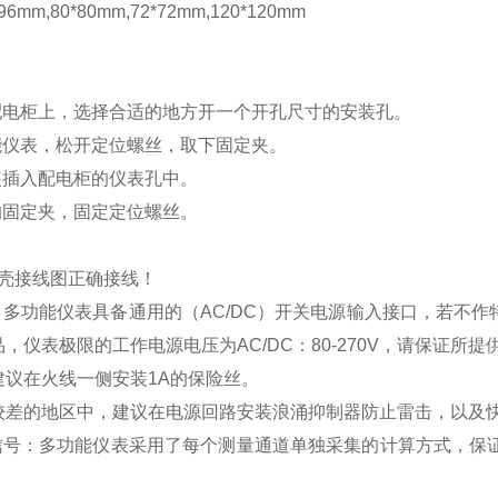
mm,80*80mm,72*72mm,120*120mm
配电柜上，选择合适的地方开一个开孔尺寸的安装孔。
能仪表，松开定位螺丝，取下固定夹。
装插入配电柜的仪表孔中。
的固定夹，固定定位螺丝。
壳接线图正确接线！
：多功能仪表具备通用的（
AC/DC
）开关电源输入接口，若不作
品，仪表极限的工作电源电压为
AC/DC
：
80-270V
，请保证所提
建议在火线一侧安装
1A
的保险丝。
较差的地区中，建议在电源回路安装浪涌抑制器防止雷击，以及
信号：多功能仪表采用了每个测量通道单独采集的计算方式，保证