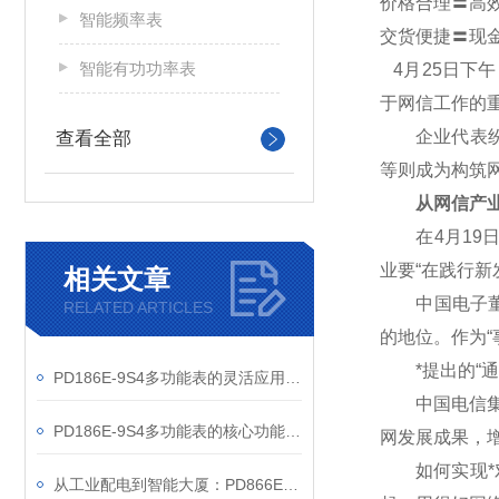
价格合理〓高
智能频率表
交货便捷〓现
智能有功功率表
4
月25日下
于网信工作的
企业代表纷纷
查看全部
等则成为构筑
从网信产业
在4月19日
业要“在践行
相关文章
中国电子董事
RELATED ARTICLES
的地位。作为“
*提出的“通
PD186E-9S4多功能表的灵活应用与核心价值
中国电信集团
PD186E-9S4多功能表的核心功能与多元应用图景
网发展成果，
如何实现*对
从工业配电到智能大厦：PD866E-560多功能电表的能效管理实践