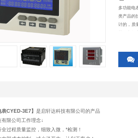
多功能电表
类产品的
计的，质
器、电气
关、CP
关附件等
表CYED-3E7
】
是启轩达科技有限公司的产品
技有限公司工作理念↓
行全过程质量监控，细致入微，*检测！