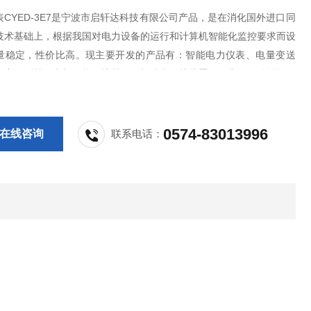
CYED-3E7是宁波市启轩达科技有限公司产品，是在消化国外进口同
技术基础上，根据我国对电力设备的运行和计算机智能化监控要求而设
量稳定，性价比高。现主要开发的产品有：智能电力仪表、电量变送
火灾探测器、电机智能保护器、微机综合保护装置、双电源自动转换开
S控制与保护开关、负荷隔离开关、真空断路器、高低压成套开关柜其相
，质量过硬，欢迎新老客户采购!
0574-83013996
在线咨询
联系电话：