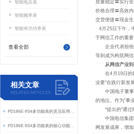
质量稳定〓实行全
智能电压表
价格合理〓高效内
智能频率表
交货便捷〓现金生
智能有功功率表
4
月25日下午，
于网信工作的重要
企业代表纷纷表
查看全部
等则成为构筑网信
从网信产业到
在4月19日的网
业要“在践行新发
相关文章
中国电子董事长芮
RELATED ARTICLES
的地位。作为“事
*提出的“通过网
PD186E-9S4多功能表的灵活应用与核心价值
中国电信集团公
PD186E-9S4多功能表的核心功能与多元应用图景
网发展成果，增加