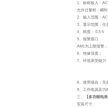
1
、标称输入：AC 
允许过量程：瞬时：2
2
、输入范围：AC 
3
、
显示范围：
任
4
、精度：
0.5
％
5
、
报警接口
AM1
为上限报警，
6
、
绝缘强度： IEC
7
、
环境承受能力：
8
、使用场合：无腐
9
、工作电源及功耗： 
三、
【
多功能电表P
安装尺寸：