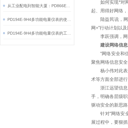
如何实现*对网
从工业配电到智能大厦：PD866E-560多功能电表的能效管理实践
起、用得好网络，
陆益民说，网信事
PD194E-9H4多功能电量仪表的使用指南分享
网+”行动计划以
PD194E-9H4多功能电量仪表的工作原理解析
李跃强调，网信
建设网络信息
“网络安全和信
聚焦网络信息安全
杨小伟对此表示赞
术等方面全部进行
浙江远望信息股
手，明确各层级职
驱动安全的新思路
针对“网络安全核
展过程中，要狠抓