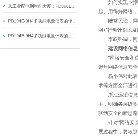
如何实现*对网
从工业配电到智能大厦：PD866E-560多功能电表的能效管理实践
起、用得好网络，
陆益民说，网信事
PD194E-9H4多功能电量仪表的使用指南分享
网+”行动计划以
PD194E-9H4多功能电量仪表的工作原理解析
李跃强调，网信
建设网络信息
“网络安全和信
聚焦网络信息安全
杨小伟对此表示赞
术等方面全部进行
浙江远望信息股
手，明确各层级职
驱动安全的新思路
针对“网络安全核
展过程中，要狠抓