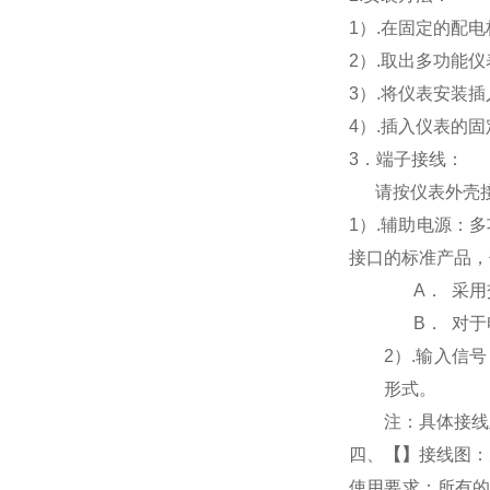
1
）.在固定的配
2
）.取出多功能
3
）.将仪表安装
4
）.插入仪表的
3
．端子接线：
请按仪表外壳
1
）
.
辅助电源：多
接口的标准产品，
A．
采用
B．
对于
2
）
.
输入信号
形式。
注：具体接线
四、
【】
接线图：
使用要求：所有的