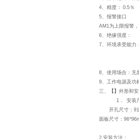
4
、精度：
0.5
％
5
、
报警接口
AM1
为上限报警，
6
、
绝缘强度： IEC
7
、
环境承受能力：
8
、使用场合：无腐
9
、工作电源及功耗： 
三、
【】
外形和安
1．
安装
开孔尺寸：91*9
面板尺寸：96*96mm
2.
安装方法：