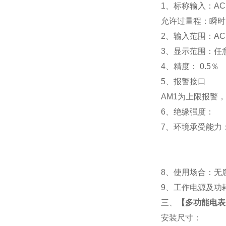
1
、标称输入：AC 
允许过量程：瞬时：2
2
、输入范围：AC 
3
、
显示范围：
任
4
、精度：
0.5
％
5
、
报警接口
AM1
为上限报警，
6
、
绝缘强度： IEC
7
、
环境承受能力：
8
、使用场合：无腐
9
、工作电源及功耗： 
三、
【多功能电表P
安装尺寸：