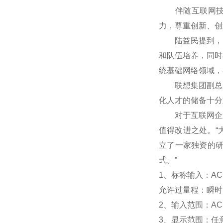
伴随互联网技术
力，尊重创新、创
陆益民提到，中国
和队伍培养，同时
统基础网络领域，
联想集团副总裁
化人才的储备十分
对于互联网企业
值得改进之处。“
立了一家独资的
式。”
1
、标称输入：AC 
允许过量程：瞬时：2
2
、输入范围：AC 
3
、
显示范围：
任