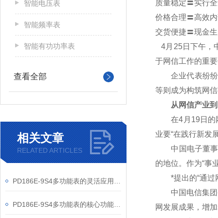
质量稳定〓实行全
智能电压表
价格合理〓高效内
智能频率表
交货便捷〓现金生
智能有功功率表
4
月25日下午，
于网信工作的重要
企业代表纷纷表
查看全部
等则成为构筑网信
从网信产业到
在4月19日的网
业要“在践行新发
相关文章
中国电子董事长芮
RELATED ARTICLES
的地位。作为“事
*提出的“通过网
PD186E-9S4多功能表的灵活应用与核心价值
中国电信集团公
PD186E-9S4多功能表的核心功能与多元应用图景
网发展成果，增加