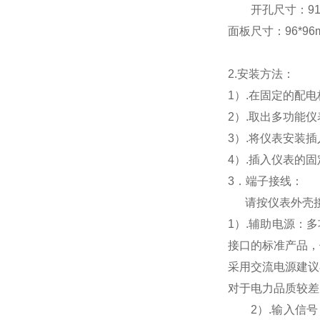
开孔尺寸：91*9
面板尺寸：96*96mm
2.
安装方法：
1
）.在固定的配
2
）.取出多功能
3
）.将仪表安装
4
）.插入仪表的
3
．端子接线：
请按仪表外壳
1
）
.
辅助电源：多
接口的标准产品，
采用交流电源建议
对于电力品质较差
2
）
.
输入信号