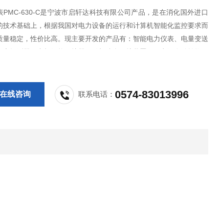
PMC-630-C是宁波市启轩达科技有限公司产品，是在消化国外进口
的技术基础上，根据我国对电力设备的运行和计算机智能化监控要求而
质量稳定，性价比高。现主要开发的产品有：智能电力仪表、电量变送
火灾探测器、电机智能保护器、微机综合保护装置、双电源自动转换开
S控制与保护开关、负荷隔离开关、真空断路器、高低压成套开关柜其相
，质量过硬，欢迎新老客户采购!
0574-83013996
在线咨询
联系电话：