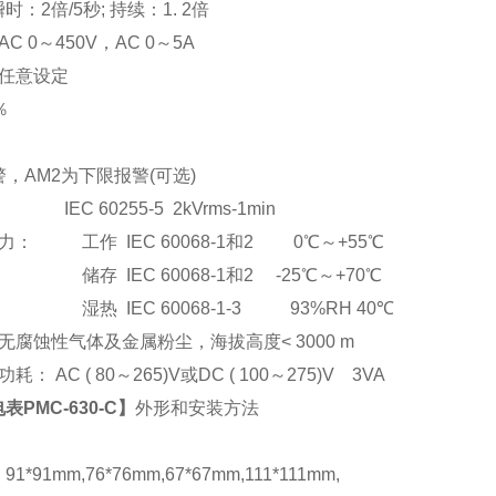
：2倍/5秒; 持续：1. 2倍
C 0
～
450V
，AC 0
～5A
任意设定
％
，AM2为下限报警(可选)
EC 60255-5 2kVrms-1min
： 工作 IEC 60068-1和2 0℃～+55℃
储存 IEC 60068-1和2 -25℃～+70℃
湿热 IEC 60068-1-3 93%RH 40℃
腐蚀性气体及金属粉尘，海拔高度< 3000 m
： AC ( 80
～265)V或DC ( 100～275)V 3VA
PMC-630-C
】
外形和安装方法
*91mm,76*76mm,67*67mm,111*111mm,