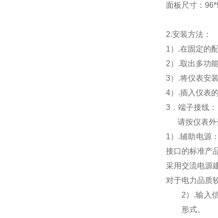
面板尺寸：96*96
2.
安装方法：
1
）.在固定的
2
）.取出多功
3
）.将仪表安
4
）.插入仪表
3
．端子接线：
请按仪表外
1
）
.
辅助电源
接口的标准产
采用交流电源
对于电力品质
2
）
.
输入
形式。