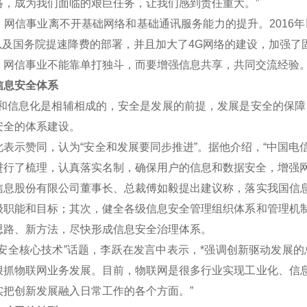
络，成为我们面临的艰巨任务，让我们感到责任重大。”
信事业离不开基础网络和基础通讯服务能力的提升。2016年
划以及国务院提速降费的部署，并且加大了4G网络的建设，加强了
信事业不能靠单打独斗，而要增强信息共享，共同交流经验
息安全体系
信息化是相辅相成的，安全是发展的前提，发展是安全的保障，
安全的体系建设。
示赞同，认为“安全和发展要同步推进”。据他介绍，“中国电
进行了梳理，认真落实名制，确保用户的信息和数据安全，增强网
股份有限公司董事长、总裁傅如毅提出建议称，落实我国信息
级职能和目标；其次，健全各级信息安全管理组织体系和管理机
思路、新方法，尽快形成信息安全治理体系。
全核心技术”话题，李跃在发言中表示，*强调创新驱动发展的
狠抓物联网业务发展。目前，物联网是很多行业实现工业化、信
实把创新发展融入日常工作的各个方面。”