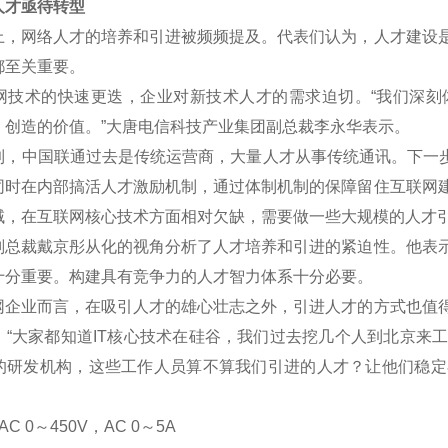
才亟待转型
网络人才的培养和引进被频频提及。代表们认为，人才建设是
都至关重要。
术的快速更迭，企业对新技术人才的需求迫切。“我们深刻
、创造的价值。”大唐电信科技产业集团副总裁李永华表示。
中国联通过去是传统运营商，大量人才从事传统通讯。下一步将
同时在内部搞活人才激励机制，通过体制机制的保障留住互联网
域，在互联网核心技术方面相对欠缺，需要做一些大规模的人才
裁戴京彤从化的视角分析了人才培养和引进的紧迫性。他表示
十分重要。构建具有竞争力的人才智力体系十分必要。
业而言，在吸引人才的雄心壮志之外，引进人才的方式也值得
。“大家都知道IT核心技术在硅谷，我们过去挖几个人到北京来
的研发机构，这些工作人员算不算我们引进的人才？让他们稳定
C 0
～
450V
，AC 0
～5A