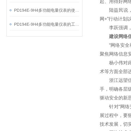
起、用得好网
陆益民说，网
PD194E-9H4多功能电量仪表的使用指南分享
网+”行动计
PD194E-9H4多功能电量仪表的工作原理解析
李跃强调，网
建设网络信
“网络安全和
聚焦网络信息
杨小伟对此表
术等方面全部
浙江远望信息
手，明确各层
驱动安全的新
针对“网络安
展过程中，要
技术发展，切