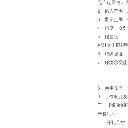
允许过量程：瞬时
2
、输入范围：A
3
、
显示范围：
4
、精度：
0.5
5
、
报警接口
AM1
为上限报警
6
、
绝缘强度： I
7
、
环境承受能力
8
、使用场合：无
9
、工作电源及功耗
三、
【
多功能电表
安装尺寸：
开孔尺寸：91