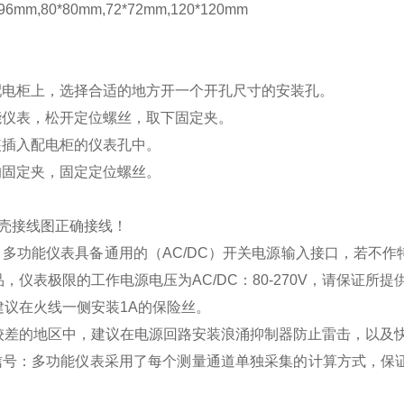
mm,80*80mm,72*72mm,120*120mm
配电柜上，选择合适的地方开一个开孔尺寸的安装孔。
能仪表，松开定位螺丝，取下固定夹。
装插入配电柜的仪表孔中。
的固定夹，固定定位螺丝。
壳接线图正确接线！
：多功能仪表具备通用的（
AC/DC
）开关电源输入接口，若不作
品，仪表极限的工作电源电压为
AC/DC
：
80-270V
，请保证所提
建议在火线一侧安装
1A
的保险丝。
较差的地区中，建议在电源回路安装浪涌抑制器防止雷击，以及
信号：多功能仪表采用了每个测量通道单独采集的计算方式，保证