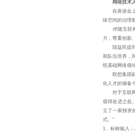
网络技术人
在座谈会上，
络空间的治理
伴随互联网技
力，尊重创新
陆益民提到，
和队伍培养，
统基础网络领
联想集团副总
化人才的储备
对于互联网企
值得改进之处
立了一家独资
式。”
1
、标称输入：A