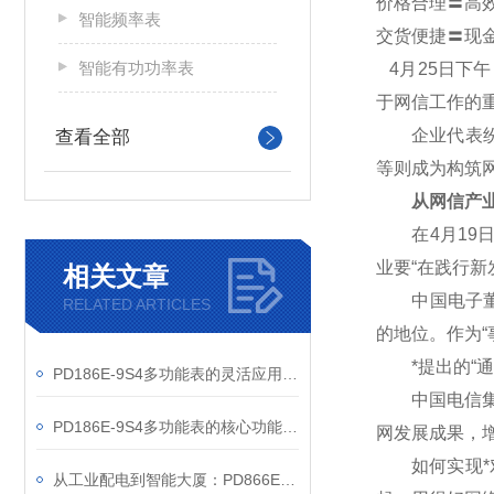
价格合理〓高
智能频率表
交货便捷〓现
智能有功功率表
4
月25日下
于网信工作的
企业代表纷纷
查看全部
等则成为构筑
从网信产业
在4月19日
业要“在践行
相关文章
中国电子董事
RELATED ARTICLES
的地位。作为“
*提出的“通
PD186E-9S4多功能表的灵活应用与核心价值
中国电信集团
PD186E-9S4多功能表的核心功能与多元应用图景
网发展成果，
如何实现*对
从工业配电到智能大厦：PD866E-560多功能电表的能效管理实践