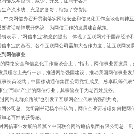
效内部成本控制，减少了开支，让利于客户！
金生产流水线，充足的备货，缩短了交货期！
午，中央网信办召开贯彻落实网络安全和信息化工作座谈会精神互联
重要讲话精神展开热议，为网信工作的发展建言献策。
表示，“网信事业”概念的提出，体现了互联网对于国家经济和
网信事业的基石。各个互联网公司需加大合作力度，让互联网发
到网信事业
的网络安全和信息化工作座谈会上，*指出，网信事业要发展，
新发展理念上先行一步，推进网络强国建设，推动我国网信事业发
长芮晓武，中国移动通信集团公司党组成员、总李跃等代表*认
事业”而非“产业”的网信行业，其宗旨在于为老百姓服务。
过网络走群众路线”也引发了互联网企业代表的强烈共鸣。
公司总、党组副书记杨小伟认为，网信企业要考虑如何把网信
增加老百姓的获得感。
网信事业发展的希冀？中国联合网络通信集团有限公司总、副董