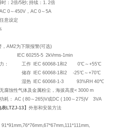
：2倍/5秒; 持续：1. 2倍
C 0
～
450V
，AC 0
～5A
任意设定
％
，AM2为下限报警(可选)
EC 60255-5 2kVrms-1min
： 工作 IEC 60068-1和2 0℃～+55℃
储存 IEC 60068-1和2 -25℃～+70℃
湿热 IEC 60068-1-3 93%RH 40℃
腐蚀性气体及金属粉尘，海拔高度< 3000 m
： AC ( 80
～265)V或DC ( 100～275)V 3VA
LTZJ-13
】
外形和安装方法
*91mm,76*76mm,67*67mm,111*111mm,