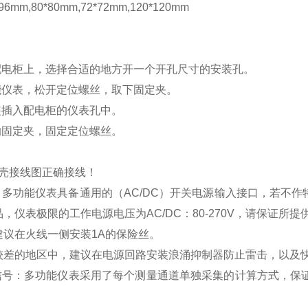
mm,80*80mm,72*72mm,120*120mm
配电柜上，选择合适的地方开一个开孔尺寸的安装孔。
能仪表，松开定位螺丝，取下固定夹。
装插入配电柜的仪表孔中。
的固定夹，固定定位螺丝。
壳接线图正确接线！
：多功能仪表具备通用的（
AC/DC
）开关电源输入接口，若不作
品，仪表极限的工作电源电压为
AC/DC
：
80-270V
，请保证所提
建议在火线一侧安装
1A
的保险丝。
较差的地区中，建议在电源回路安装浪涌抑制器防止雷击，以及
信号：多功能仪表采用了每个测量通道单独采集的计算方式，保证