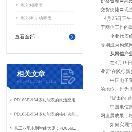
价格合理〓高
智能频率表
交货便捷〓现
智能有功功率表
4
月25日下
于网信工作的
企业代表纷纷
查看全部
等则成为构筑
从网信产业
在4月19日
业要“在践行
相关文章
中国电子董事
RELATED ARTICLES
的地位。作为“
*提出的“通
PD186E-9S4多功能表的灵活应用与核心价值
中国电信集团
PD186E-9S4多功能表的核心功能与多元应用图景
网发展成果，
如何实现*对
从工业配电到智能大厦：PD866E-560多功能电表的能效管理实践