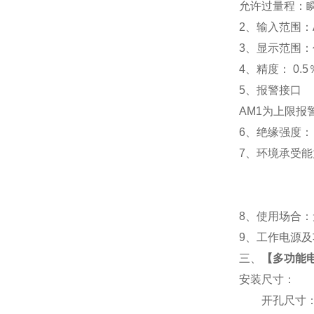
允许过量程：瞬时
2
、输入范围：A
3
、
显示范围：
4
、精度：
0.5
5
、
报警接口
AM1
为上限报警
6
、
绝缘强度： I
7
、
环境承受能力
8
、使用场合：无
9
、工作电源及功耗
三、
【
多功能电表
安装尺寸：
开孔尺寸：91