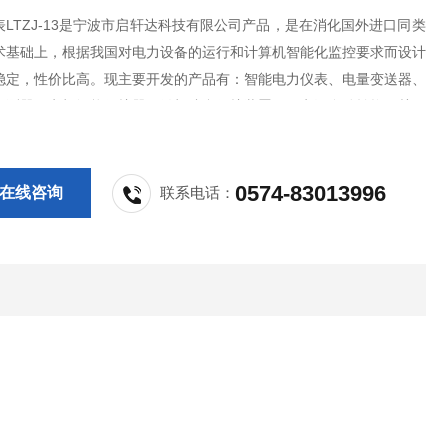
LTZJ-13是宁波市启轩达科技有限公司产品，是在消化国外进口同类
术基础上，根据我国对电力设备的运行和计算机智能化监控要求而设计
稳定，性价比高。现主要开发的产品有：智能电力仪表、电量变送器、
探测器、电机智能保护器、微机综合保护装置、双电源自动转换开关、
制与保护开关、负荷隔离开关、真空断路器、高低压成套开关柜其相关附
量过硬，欢迎新老客户采购!
0574-83013996
在线咨询
联系电话：