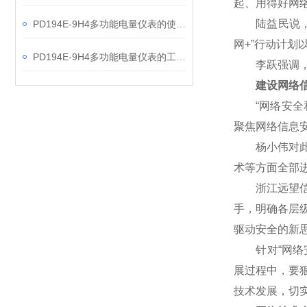
起、用得好网
陆益民说，网
PD194E-9H4多功能电量仪表的使用指南分享
网+”行动计
PD194E-9H4多功能电量仪表的工作原理解析
李跃强调，网
建设网络信
“网络安全和
聚焦网络信息
杨小伟对此表
术等方面全部
浙江远望信息
手，明确各层
驱动安全的新
针对“网络安
展过程中，要
技术发展，切