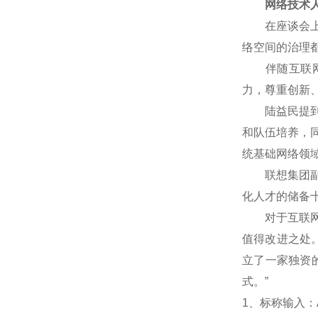
网络技术人
在座谈会上，
络空间的治理
伴随互联网技
力，尊重创新
陆益民提到，
和队伍培养，
统基础网络领
联想集团副总
化人才的储备
对于互联网企
值得改进之处
立了一家独资
式。”
1
、标称输入：A