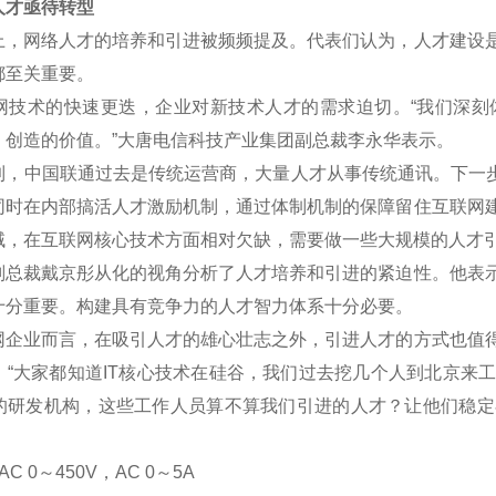
才亟待转型
网络人才的培养和引进被频频提及。代表们认为，人才建设是
都至关重要。
术的快速更迭，企业对新技术人才的需求迫切。“我们深刻
、创造的价值。”大唐电信科技产业集团副总裁李永华表示。
中国联通过去是传统运营商，大量人才从事传统通讯。下一步将
同时在内部搞活人才激励机制，通过体制机制的保障留住互联网
域，在互联网核心技术方面相对欠缺，需要做一些大规模的人才
裁戴京彤从化的视角分析了人才培养和引进的紧迫性。他表示
十分重要。构建具有竞争力的人才智力体系十分必要。
业而言，在吸引人才的雄心壮志之外，引进人才的方式也值得
。“大家都知道IT核心技术在硅谷，我们过去挖几个人到北京来
的研发机构，这些工作人员算不算我们引进的人才？让他们稳定
C 0
～
450V
，AC 0
～5A