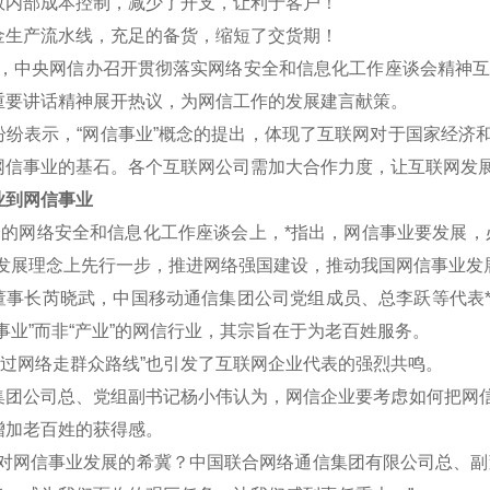
效内部成本控制，减少了开支，让利于客户！
金生产流水线，充足的备货，缩短了交货期！
午，中央网信办召开贯彻落实网络安全和信息化工作座谈会精神互联
重要讲话精神展开热议，为网信工作的发展建言献策。
表示，“网信事业”概念的提出，体现了互联网对于国家经济和
网信事业的基石。各个互联网公司需加大合作力度，让互联网发
到网信事业
的网络安全和信息化工作座谈会上，*指出，网信事业要发展，
新发展理念上先行一步，推进网络强国建设，推动我国网信事业发
长芮晓武，中国移动通信集团公司党组成员、总李跃等代表*认
事业”而非“产业”的网信行业，其宗旨在于为老百姓服务。
过网络走群众路线”也引发了互联网企业代表的强烈共鸣。
公司总、党组副书记杨小伟认为，网信企业要考虑如何把网信
增加老百姓的获得感。
网信事业发展的希冀？中国联合网络通信集团有限公司总、副董