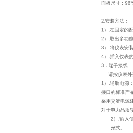
面板尺寸：96*96
2.
安装方法：
1
）.在固定的
2
）.取出多功
3
）.将仪表安
4
）.插入仪表
3
．端子接线：
请按仪表外
1
）
.
辅助电源
接口的标准产
采用交流电源
对于电力品质
2
）
.
输入
形式。