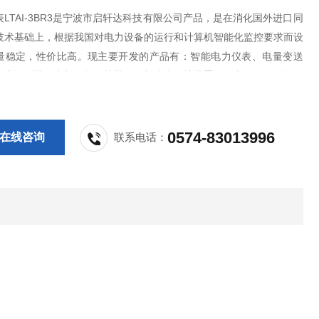
LTAI-3BR3是宁波市启轩达科技有限公司产品，是在消化国外进口同
技术基础上，根据我国对电力设备的运行和计算机智能化监控要求而设
量稳定，性价比高。现主要开发的产品有：智能电力仪表、电量变送
火灾探测器、电机智能保护器、微机综合保护装置、双电源自动转换开
S控制与保护开关、负荷隔离开关、真空断路器、高低压成套开关柜其相
，质量过硬，欢迎新老客户采购!
0574-83013996
在线咨询
联系电话：