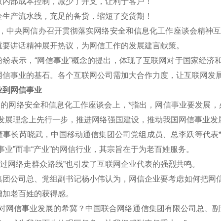
效内部成本控制，减少了开支，让利于客户！
金生产流水线，充足的备货，缩短了交货期！
午，中央网信办召开贯彻落实网络安全和信息化工作座谈会精神互联
重要讲话精神展开热议，为网信工作的发展建言献策。
表示，“网信事业”概念的提出，体现了互联网对于国家经济和
网信事业的基石。各个互联网公司需加大合作力度，让互联网发
到网信事业
的网络安全和信息化工作座谈会上，*指出，网信事业要发展，
新发展理念上先行一步，推进网络强国建设，推动我国网信事业发
长芮晓武，中国移动通信集团公司党组成员、总李跃等代表*认
事业”而非“产业”的网信行业，其宗旨在于为老百姓服务。
过网络走群众路线”也引发了互联网企业代表的强烈共鸣。
公司总、党组副书记杨小伟认为，网信企业要考虑如何把网信
增加老百姓的获得感。
网信事业发展的希冀？中国联合网络通信集团有限公司总、副董