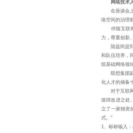
网络技术人
在座谈会上，
络空间的治理
伴随互联网技
力，尊重创新
陆益民提到，
和队伍培养，
统基础网络领
联想集团副总
化人才的储备
对于互联网企
值得改进之处
立了一家独资
式。”
1
、标称输入：A