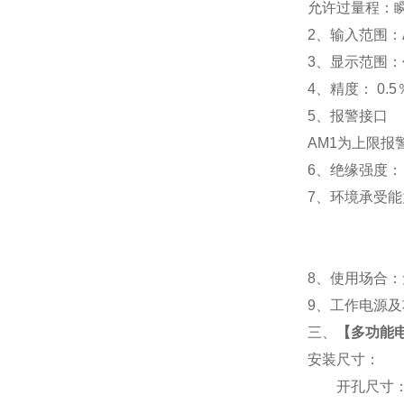
允许过量程：瞬时
2
、输入范围：A
3
、
显示范围：
4
、精度：
0.5
5
、
报警接口
AM1
为上限报警
6
、
绝缘强度： I
7
、
环境承受能力
8
、使用场合：无
9
、工作电源及功耗
三、
【
多功能电表
安装尺寸：
开孔尺寸：91