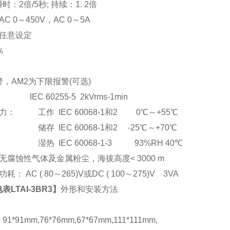
：2倍/5秒; 持续：1. 2倍
C 0
～
450V
，AC 0
～5A
任意设定
％
，AM2为下限报警(可选)
EC 60255-5 2kVrms-1min
： 工作 IEC 60068-1和2 0℃～+55℃
储存 IEC 60068-1和2 -25℃～+70℃
湿热 IEC 60068-1-3 93%RH 40℃
腐蚀性气体及金属粉尘，海拔高度< 3000 m
： AC ( 80
～265)V或DC ( 100～275)V 3VA
LTAI-3BR3
】
外形和安装方法
*91mm,76*76mm,67*67mm,111*111mm,