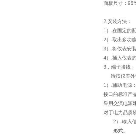
面板尺寸：96*96
2.
安装方法：
1
）.在固定的
2
）.取出多功
3
）.将仪表安
4
）.插入仪表
3
．端子接线：
请按仪表外
1
）
.
辅助电源
接口的标准产
采用交流电源
对于电力品质
2
）
.
输入
形式。