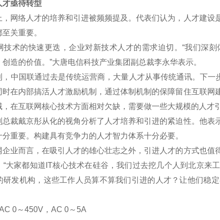
才亟待转型
网络人才的培养和引进被频频提及。代表们认为，人才建设是
都至关重要。
术的快速更迭，企业对新技术人才的需求迫切。“我们深刻
、创造的价值。”大唐电信科技产业集团副总裁李永华表示。
中国联通过去是传统运营商，大量人才从事传统通讯。下一步将
同时在内部搞活人才激励机制，通过体制机制的保障留住互联网
域，在互联网核心技术方面相对欠缺，需要做一些大规模的人才
裁戴京彤从化的视角分析了人才培养和引进的紧迫性。他表示
十分重要。构建具有竞争力的人才智力体系十分必要。
业而言，在吸引人才的雄心壮志之外，引进人才的方式也值得
。“大家都知道IT核心技术在硅谷，我们过去挖几个人到北京来
的研发机构，这些工作人员算不算我们引进的人才？让他们稳定
C 0
～
450V
，AC 0
～5A