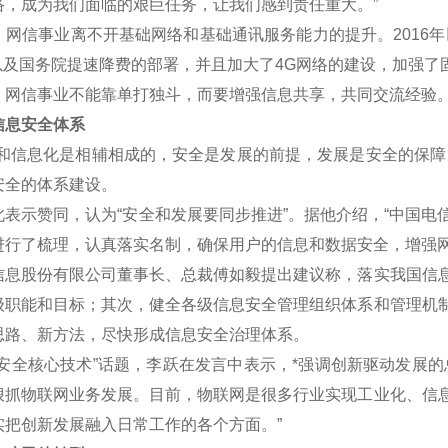
络，成为我们面临的艰巨任务，让我们感到责任重大。”
信事业离不开基础网络和基础通讯服务能力的提升。2016年
划以及国务院提速降费的部署，并且加大了4G网络的建设，加强了
信事业不能靠单打独斗，而要增强信息共享，共同交流经验
息安全体系
信息化是相辅相成的，安全是发展的前提，发展是安全的保障，
安全的体系建设。
示赞同，认为“安全和发展要同步推进”。据他介绍，“中国电
进行了梳理，认真落实名制，确保用户的信息和数据安全，增强网
股份有限公司董事长、总裁傅如毅提出建议称，落实我国信息
级职能和目标；其次，健全各级信息安全管理组织体系和管理机
思路、新方法，尽快形成信息安全治理体系。
全核心技术”话题，李跃在发言中表示，*强调创新驱动发展的
狠抓物联网业务发展。目前，物联网是很多行业实现工业化、信
实把创新发展融入日常工作的各个方面。”