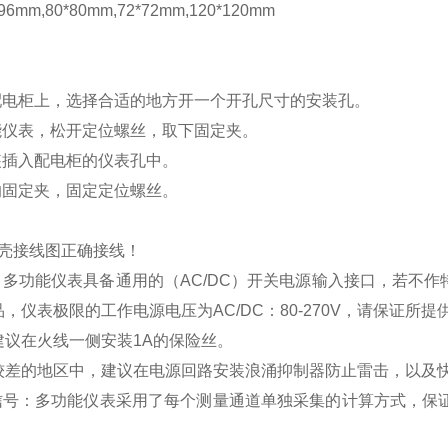
mm,80*80mm,72*72mm,120*120mm
配电柜上，选择合适的地方开一个开孔尺寸的安装孔。
能仪表，松开定位螺丝，取下固定夹。
装插入配电柜的仪表孔中。
的固定夹，固定定位螺丝。
壳接线图正确接线！
：多功能仪表具备通用的（
AC/DC
）开关电源输入接口，若不作
品，仪表极限的工作电源电压为
AC/DC
：
80-270V
，请保证所提
建议在火线一侧安装
1A
的保险丝。
较差的地区中，建议在电源回路安装浪涌抑制器防止雷击，以及
信号：多功能仪表采用了每个测量通道单独采集的计算方式，保证