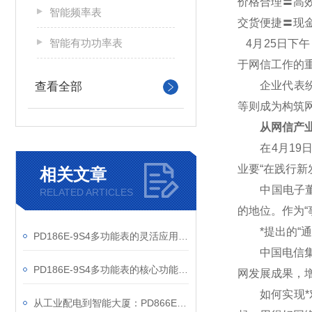
价格合理〓高
智能频率表
交货便捷〓现
智能有功功率表
4
月25日下
于网信工作的
企业代表纷纷
查看全部
等则成为构筑
从网信产业
在4月19日
业要“在践行
相关文章
中国电子董事
RELATED ARTICLES
的地位。作为“
*提出的“通
PD186E-9S4多功能表的灵活应用与核心价值
中国电信集团
PD186E-9S4多功能表的核心功能与多元应用图景
网发展成果，
如何实现*对
从工业配电到智能大厦：PD866E-560多功能电表的能效管理实践