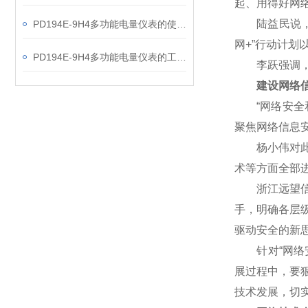
起、用得好网
陆益民说，网
PD194E-9H4多功能电量仪表的使用指南分享
网+”行动计
PD194E-9H4多功能电量仪表的工作原理解析
李跃强调，网
建设网络信
“网络安全和
聚焦网络信息
杨小伟对此表
术等方面全部
浙江远望信息
手，明确各层
驱动安全的新
针对“网络安
展过程中，要
技术发展，切