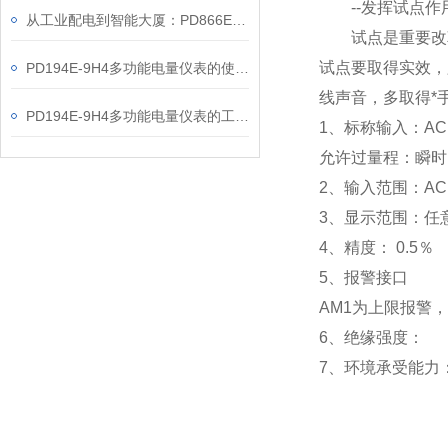
--发挥试点作
从工业配电到智能大厦：PD866E-560多功能电表的能效管理实践
试点是重要改革
试点要取得实效，
PD194E-9H4多功能电量仪表的使用指南分享
线声音，多取得*
PD194E-9H4多功能电量仪表的工作原理解析
1
、标称输入：AC 
允许过量程：瞬时：2
2
、输入范围：AC 
3
、
显示范围：
任
4
、精度：
0.5
％
5
、
报警接口
AM1
为上限报警，
6
、
绝缘强度： IEC
7
、
环境承受能力：