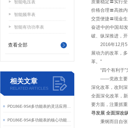
质量稳定〓实行全
智能电压表
价格合理〓高效内
智能频率表
交货便捷〓现金生
智能有功功率表
奋进中的中国却
破、纵深推进，开
2016年12
查看全部
展动力的改革，多
革。”
“四个有利于”
——党政主要负
相关文章
深化改革，改到深
RELATED ARTICLES
全面深化改革，新
要方面，注重抓重
PD186E-9S4多功能表的灵活应用与核心价值
寻发展 全面深改
PD186E-9S4多功能表的核心功能与多元应用图景
秉纲而目自张，执