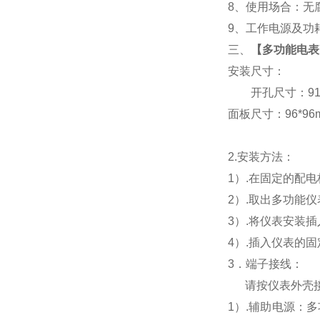
8
、使用场合：无腐
9
、工作电源及功耗： 
三、
【
多功能电表Y
安装尺寸：
开孔尺寸：91*9
面板尺寸：96*96mm
2.
安装方法：
1
）.在固定的配
2
）.取出多功能
3
）.将仪表安装
4
）.插入仪表的
3
．端子接线：
请按仪表外壳
1
）
.
辅助电源：多