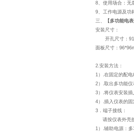
8
、使用场合：无腐
9
、工作电源及功耗： 
三、
【
多功能电表P
安装尺寸：
开孔尺寸：91*9
面板尺寸：96*96mm
2.
安装方法：
1
）.在固定的配
2
）.取出多功能
3
）.将仪表安装
4
）.插入仪表的
3
．端子接线：
请按仪表外壳
1
）
.
辅助电源：多