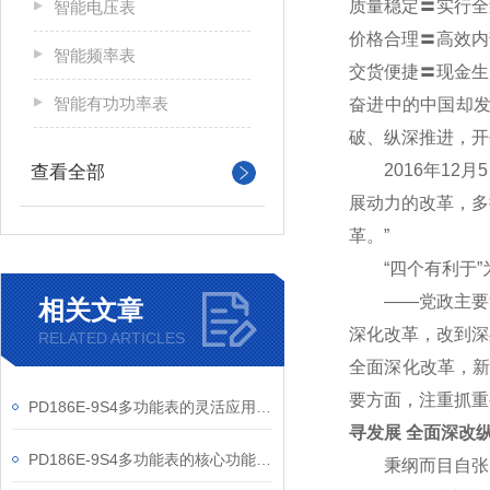
质量稳定〓实行全
智能电压表
价格合理〓高效内
智能频率表
交货便捷〓现金生
智能有功功率表
奋进中的中国却
破、纵深推进，开
2016年12
查看全部
展动力的改革，多
革。”
“四个有利于”
——党政主要负
相关文章
深化改革，改到深
RELATED ARTICLES
全面深化改革，新
要方面，注重抓重
PD186E-9S4多功能表的灵活应用与核心价值
寻发展 全面深改
PD186E-9S4多功能表的核心功能与多元应用图景
秉纲而目自张，执