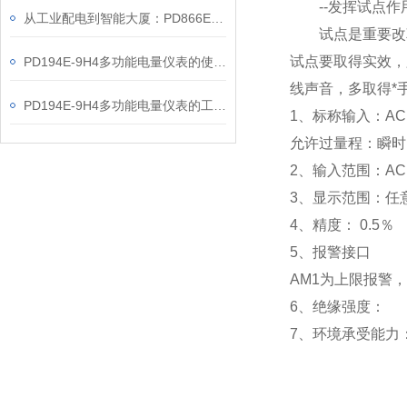
--发挥试点作
从工业配电到智能大厦：PD866E-560多功能电表的能效管理实践
试点是重要改革
试点要取得实效，
PD194E-9H4多功能电量仪表的使用指南分享
线声音，多取得*
PD194E-9H4多功能电量仪表的工作原理解析
1
、标称输入：AC 
允许过量程：瞬时：2
2
、输入范围：AC 
3
、
显示范围：
任
4
、精度：
0.5
％
5
、
报警接口
AM1
为上限报警，
6
、
绝缘强度： IEC
7
、
环境承受能力：