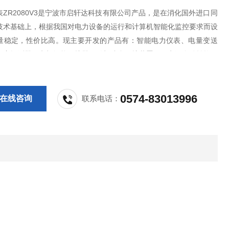
ZR2080V3是宁波市启轩达科技有限公司产品，是在消化国外进口同
技术基础上，根据我国对电力设备的运行和计算机智能化监控要求而设
量稳定，性价比高。现主要开发的产品有：智能电力仪表、电量变送
火灾探测器、电机智能保护器、微机综合保护装置、双电源自动转换开
S控制与保护开关、负荷隔离开关、真空断路器、高低压成套开关柜其相
，质量过硬，欢迎新老客户采购!
0574-83013996
在线咨询
联系电话：