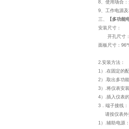
8
、使用场合：无
9
、工作电源及功耗
三、
【
多功能电
安装尺寸：
开孔尺寸：91
面板尺寸：96*96
2.
安装方法：
1
）.在固定的
2
）.取出多功
3
）.将仪表安
4
）.插入仪表
3
．端子接线：
请按仪表外
1
）
.
辅助电源