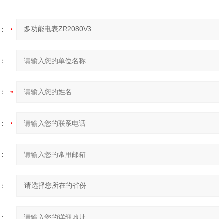
：
：
：
：
：
：
：