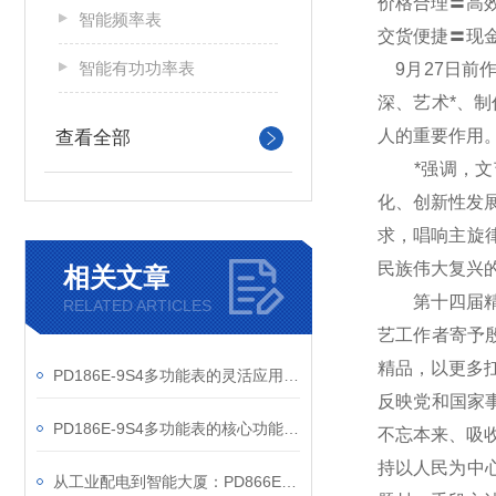
价格合理〓高
智能频率表
交货便捷〓现
智能有功功率表
9月27日前
深、艺术*、
人的重要作用
查看全部
*强调，文艺
化、创新性发
求，唱响主旋
民族伟大复兴
相关文章
第十四届精神
RELATED ARTICLES
艺工作者寄予
精品，以更多
PD186E-9S4多功能表的灵活应用与核心价值
反映党和国家
PD186E-9S4多功能表的核心功能与多元应用图景
不忘本来、吸
持以人民为中
从工业配电到智能大厦：PD866E-560多功能电表的能效管理实践