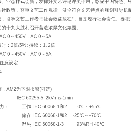
法、业态样式创新，发挥好文艺评论评奖作用，彰显中国特色、
方针政策，尊重文艺工作规律，健全符合文艺特点的规划引导机
设，引导文艺工作者把社会效益放在*，自觉履行社会责任。要把
党的十九大胜利召开营造浓厚文化氛围。
C 0
～
450V
，AC 0
～5A
：2倍/5秒; 持续：1. 2倍
C 0
～
450V
，AC 0
～5A
任意设定
％
，AM2为下限报警(可选)
EC 60255-5 2kVrms-1min
： 工作 IEC 60068-1和2 0℃～+55℃
储存 IEC 60068-1和2 -25℃～+70℃
湿热 IEC 60068-1-3 93%RH 40℃