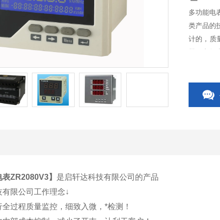
多功能电表
类产品的
计的，质
器、电气
关、CP
关附件等
表ZR2080V3
】
是启轩达科技有限公司的产品
技有限公司工作理念↓
行全过程质量监控，细致入微，*检测！