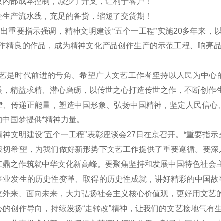
效内部成本控制，减少了开支，让利于客户！
金生产流水线，充足的备货，缩短了交货期！
作出重要指示强调，精神文明建设“五个一工程”实施20多年来
制作精良的作品，成为精神文化产品创作生产的示范工程、响亮
。
是时代前进的号角。希望广大文艺工作者坚持以人民为中心的创
展，精益求精、潜心磨砺，以传世之心打造传世之作，不断创作
律、传递正能量，塑造中国形象、弘扬中国精神，坚定人民信心、
的中国梦提供*精神力量。
文明建设“五个一工程”表彰座谈会27日在京召开。*重要指示
殷切希望，为我们做好新形势下文艺工作提供了重要遵循。要深
扛鼎之作筑就中华文化新高峰。要聚焦坚持和发展中国特色社会
事业发生的历史性变革、取得的历史性成就，讲好精彩的中国故
收外来、面向未来，大力弘扬社会主义核心价值观，更好用文艺
心的创作导向，持续发扬“走转改”精神，让我们的文艺接地气有