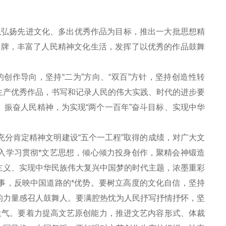
，以弘扬先进文化、多出优秀作品为目标，推出一大批思想精
品牌，丰富了人民精神文化生活，发挥了以优秀的作品鼓舞
作导向，坚持“二为”方向、“双百”方针，坚持创造性转
生产优秀作品，书写和记录人民的伟大实践、时代的进步要
振奋人民精神，为实现“两个一百年”奋斗目标、实现中华
充分肯定精神文明建设“五个一工程”取得的成绩，对广大文
入学习贯彻*文艺思想，倾心倾力投身创作，聚精会神锻造
主义、实现中华民族伟大复兴中国梦的时代主题，浓墨重彩
事，反映中国道路的*优势。要树立高度的文化自信，坚持
的力量感召人鼓舞人。要满腔热忱为人民抒写抒情抒怀，坚
生气。要着力提高文艺原创能力，推进文艺内容形式、体裁