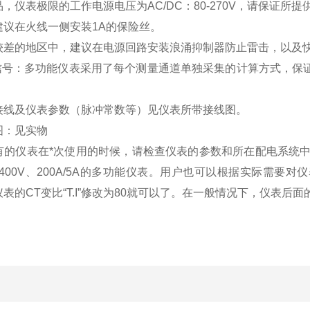
品，仪表极限的工作电源电压为
AC/DC
：
80-270V
，请保证所提
建议在火线一侧安装
1A
的保险丝。
较差的地区中，建议在电源回路安装浪涌抑制器防止雷击，以及
信号：多功能仪表采用了每个测量通道单独采集的计算方式，保证
接线及仪表参数（脉冲常数等）见仪表所带接线图。
图：见实物
的仪表在*次使用的时候，请检查仪表的参数和所在配电系统中需要的
400V、200A/5A的多功能仪表。用户也可以根据实际需要对
表的CT变比“T.I”修改为80就可以了。在一般情况下，仪表