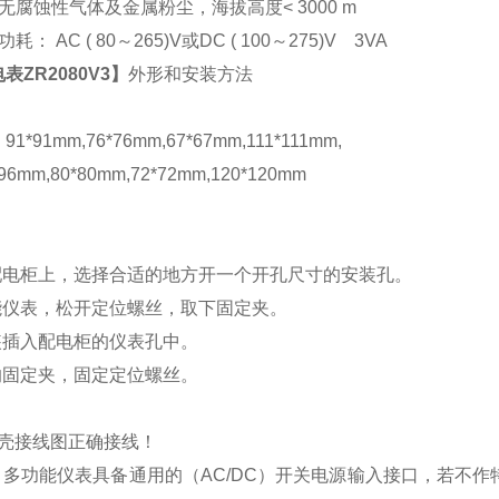
腐蚀性气体及金属粉尘，海拔高度< 3000 m
： AC ( 80
～265)V或DC ( 100～275)V 3VA
表ZR2080V3
】
外形和安装方法
*91mm,76*76mm,67*67mm,111*111mm,
mm,80*80mm,72*72mm,120*120mm
配电柜上，选择合适的地方开一个开孔尺寸的安装孔。
能仪表，松开定位螺丝，取下固定夹。
装插入配电柜的仪表孔中。
的固定夹，固定定位螺丝。
壳接线图正确接线！
：多功能仪表具备通用的（
AC/DC
）开关电源输入接口，若不作