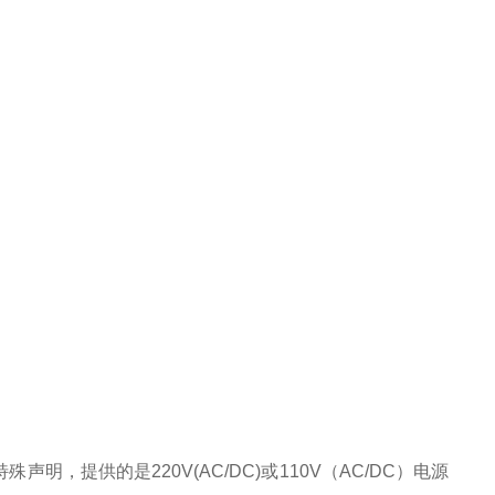
特殊声明，提供的是
220V(AC/DC)
或
110V
（
AC/DC
）电源