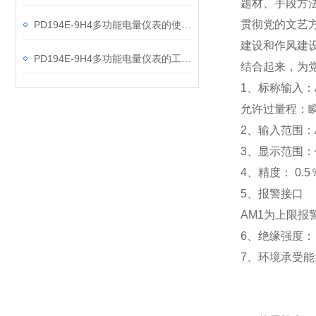
题材、手段方
贯彻党的文艺
PD194E-9H4多功能电量仪表的使用指南分享
建设和作风建
PD194E-9H4多功能电量仪表的工作原理解析
结合起来，为
1
、标称输入：A
允许过量程：瞬时
2
、输入范围：A
3
、
显示范围：
4
、精度：
0.5
5
、
报警接口
AM1
为上限报警
6
、
绝缘强度： I
7
、
环境承受能力