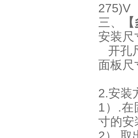
275)V
三、
【
安装尺
开孔尺寸
面板尺寸：
2.
安装
1
）.
寸的安
2
）.