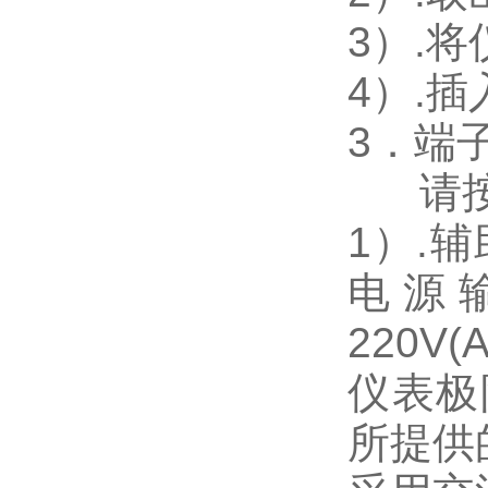
3
）.
4
）.
3
．端
请
1
）
.
辅
电源
220V(
仪表极
所提供