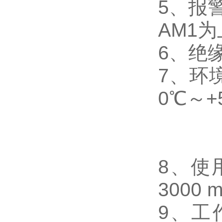
5
、
报
AM1
为
6
、
绝缘
7
、
环
0℃～+
8
、使
3000 
9
、工作