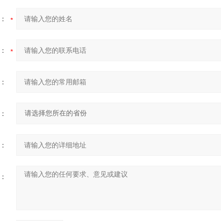
：
：
：
：
：
：