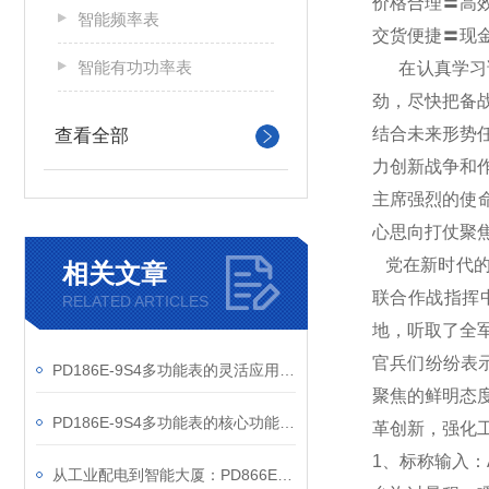
价格合理〓高
智能频率表
交货便捷〓现
智能有功功率表
在认真学习
劲，尽快把备
结合未来形势
查看全部
力创新战争和
主席强烈的使
心思向打仗聚
党在新时代的
相关文章
联合作战指挥
RELATED ARTICLES
地，听取了全
官兵们纷纷表
PD186E-9S4多功能表的灵活应用与核心价值
聚焦的鲜明态
PD186E-9S4多功能表的核心功能与多元应用图景
革创新，强化
1
、标称输入：A
从工业配电到智能大厦：PD866E-560多功能电表的能效管理实践