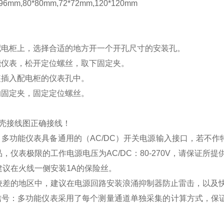
mm,80*80mm,72*72mm,120*120mm
配电柜上，选择合适的地方开一个开孔尺寸的安装孔。
能仪表，松开定位螺丝，取下固定夹。
装插入配电柜的仪表孔中。
的固定夹，固定定位螺丝。
壳接线图正确接线！
：多功能仪表具备通用的（
AC/DC
）开关电源输入接口，若不作
品，仪表极限的工作电源电压为
AC/DC
：
80-270V
，请保证所提
建议在火线一侧安装
1A
的保险丝。
较差的地区中，建议在电源回路安装浪涌抑制器防止雷击，以及
信号：多功能仪表采用了每个测量通道单独采集的计算方式，保证