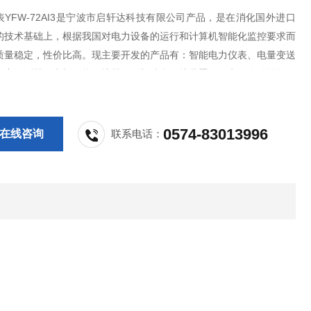
YFW-72AI3是宁波市启轩达科技有限公司产品，是在消化国外进口
的技术基础上，根据我国对电力设备的运行和计算机智能化监控要求而
质量稳定，性价比高。现主要开发的产品有：智能电力仪表、电量变送
火灾探测器、电机智能保护器、微机综合保护装置、双电源自动转换开
S控制与保护开关、负荷隔离开关、真空断路器、高低压成套开关柜其相
，质量过硬，欢迎新老客户采购!
0574-83013996
在线咨询
联系电话：