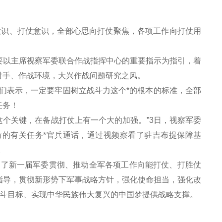
意识、打仗意识，全部心思向打仗聚焦，各项工作向打仗用
要以主席视察军委联合作战指挥中心的重要指示为指引，着
对手、作战环境，大兴作战问题研究之风。
们表示，一定要牢固树立战斗力这个*的根本的标准，全部
任务！
仗这个关键，在备战打仗上有一个大的加强。
”3
日，视察军委
的有关任务*官兵通话，通过视频察看了驻吉布提保障基
。
明了新一届军委贯彻、推动全军各项工作向能打仗、打胜仗
指导，贯彻新形势下军事战略方针，强化使命担当，强化改
斗目标、实现中华民族伟大复兴的中国梦提供战略支撑。