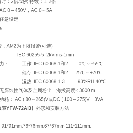
：2倍/5秒; 持续：1. 2倍
C 0
～
450V
，AC 0
～5A
任意设定
％
，AM2为下限报警(可选)
EC 60255-5 2kVrms-1min
： 工作 IEC 60068-1和2 0℃～+55℃
储存 IEC 60068-1和2 -25℃～+70℃
湿热 IEC 60068-1-3 93%RH 40℃
腐蚀性气体及金属粉尘，海拔高度< 3000 m
： AC ( 80
～265)V或DC ( 100～275)V 3VA
YFW-72AI3
】
外形和安装方法
*91mm,76*76mm,67*67mm,111*111mm,