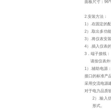
面板尺寸：96*96
2.
安装方法：
1
）.在固定的
2
）.取出多功
3
）.将仪表安
4
）.插入仪表
3
．端子接线：
请按仪表外
1
）
.
辅助电源
接口的标准产
采用交流电源
对于电力品质
2
）
.
输入
形式。