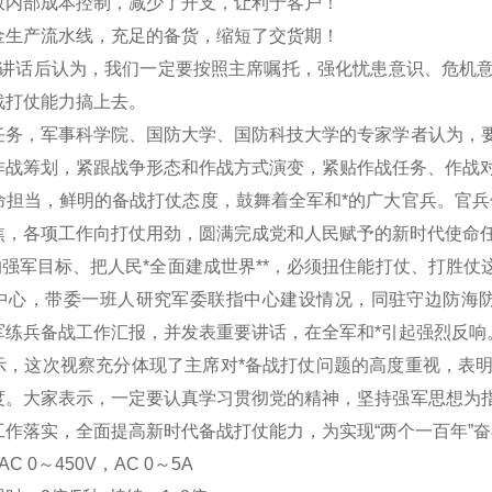
效内部成本控制，减少了开支，让利于客户！
金生产流水线，充足的备货，缩短了交货期！
讲话后认为，我们一定要按照主席嘱托，强化忧患意识、危机
战打仗能力搞上去。
任务，军事科学院、国防大学、国防科技大学的专家学者认为，
作战筹划，紧跟战争形态和作战方式演变，紧贴作战任务、作战
命担当，鲜明的备战打仗态度，鼓舞着全军和*的广大官兵。官兵
焦，各项工作向打仗用劲，圆满完成党和人民赋予的新时代使命
强军目标、把人民*全面建成世界**，必须扭住能打仗、打胜
中心，带委一班人研究军委联指中心建设情况，同驻守边防海防
军练兵备战工作汇报，并发表重要讲话，在全军和*引起强烈反响
示，这次视察充分体现了主席对*备战打仗问题的高度重视，表
度。大家表示，一定要认真学习贯彻党的精神，坚持强军思想为
工作落实，全面提高新时代备战打仗能力，为实现
“
两个一百年
”
奋
C 0
～
450V
，AC 0
～5A