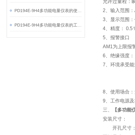
允许过量程：瞬时
2
、输入范围：A
PD194E-9H4多功能电量仪表的使用指南分享
3
、
显示范围：
PD194E-9H4多功能电量仪表的工作原理解析
4
、精度：
0.5
5
、
报警接口
AM1
为上限报警
6
、
绝缘强度： I
7
、
环境承受能力
8
、使用场合：无
9
、工作电源及功耗
三、
【
多功能仪表
安装尺寸：
开孔尺寸：91