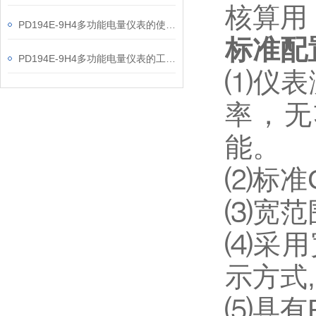
核算用
PD194E-9H4多功能电量仪表的使用指南分享
标准配
PD194E-9H4多功能电量仪表的工作原理解析
⑴
仪表
率，无
能。
⑵
标准
⑶
宽范围
⑷
采用
示方式
⑸
具有R