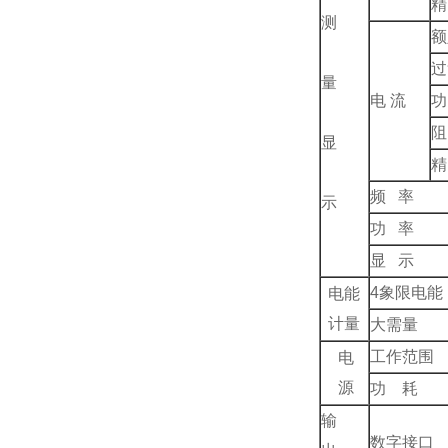
精
测
额
过
量
电 流
功
阻
显
精
频 率
示
功 率
显 示
4
象限电能
电能
计量
大需量
工作范围
电
源
功 耗
输
数字接口