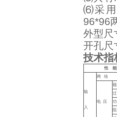
⑹
采用
96*96
外型尺寸：
开孔尺寸：
技术指
性 能
网 络
额
输
过
电 压
功
入
阻