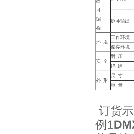
出
可
编
脉冲输出
程
工作环境
环 境
储存环境
耐 压
安 全
绝 缘
尺 寸
外 形
重 量
订货示
例1
DM