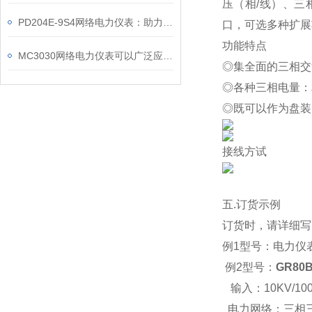
压（相
/
线）、三
PD204E-9S4网络电力仪表：助力电力电网与自动化控制系统的智能化发展
口，可选多种扩展
功能特点
MC3030网络电力仪表可以广泛应用于工业、建筑等各个行业
◎
集全面的三相交
◎
各种三相电量：
◎
既可以作为盘装
接线方试
五.
订货示例
订货时，请详细写
例1型号：
电力仪
例2型号：
GR80
输入：10KV/100
电力网络：三