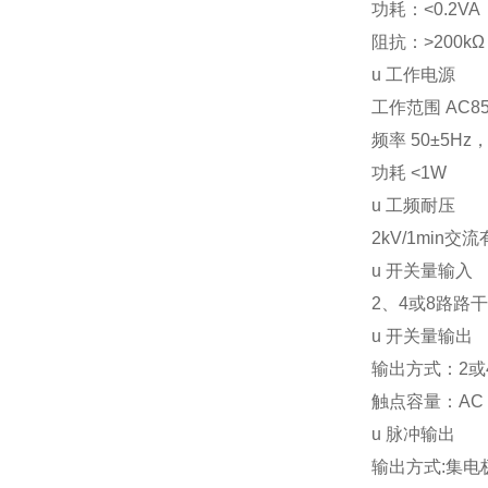
功耗：<0.2VA
阻抗：>200kΩ
u
工作电源
工作范围 AC85
频率 50±5Hz，
功耗 <1W
u
工频耐压
2kV/1min
交流
u
开关量输入
2
、4或8路路
u
开关量输出
输出方式：2或
触点容量：AC 25
u
脉冲输出
输出方式:集电