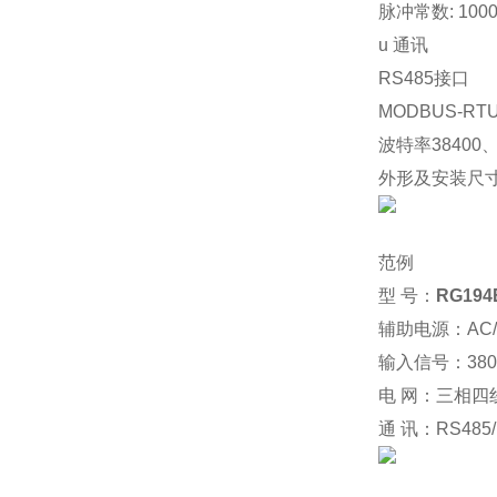
脉冲常数: 1000
u
通讯
RS485
接口
MODBUS-RT
波特率38400、
外形及安装尺寸
范例
型
号：
RG194
辅助电源：AC/
输入信号：380V 
电
网：三相四
通
讯：RS485/