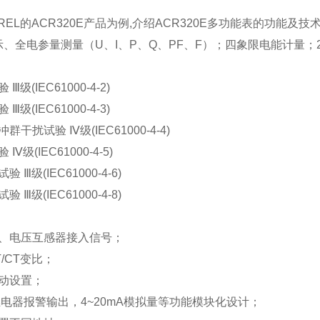
REL的ACR320E产品为例,介绍ACR320E多功能表的功能及技
、全电参量测量（U、I、P、Q、PF、F）；四象限电能计量；2DI
实验
Ⅲ
级(IEC61000-4-2)
试验
Ⅲ
级(IEC61000-4-3)
冲群干扰试验
Ⅳ
级(IEC61000-4-4)
试验
Ⅳ
级(IEC61000-4-5)
试验
Ⅲ
级(IEC61000-4-6)
试验
Ⅲ
级(IEC61000-4-8)
、电压互感器接入信号；
/CT变比；
动设置；
电器报警输出，4~20mA模拟量等功能模块化设计；