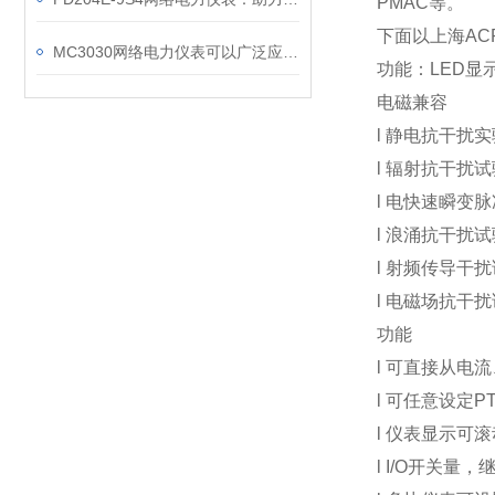
PMAC等。
下面以上海AC
MC3030网络电力仪表可以广泛应用于工业、建筑等各个行业
功能：LED显示
电磁兼容
l
静电抗干扰
l
辐射抗干扰
l
电快速瞬变脉
l
浪涌抗干扰
l
射频传导干扰
l
电磁场抗干扰
功能
l
可直接从电流
l
可任意设定PT
l
仪表显示可滚
l I/O
开关量，继