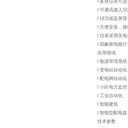
l
多块仪表可设
l
可通讯接入SCA
l LED
或蓝屏背
l
方便安装，接
l
仪表采用失电
l
四象限电能计
应用领域
l
能源管理系统
l
变电站自动化
l
配电网自动化
l
小区电力监控
l
工业自动化
l
智能建筑
l
智能型配电盘
技术参数