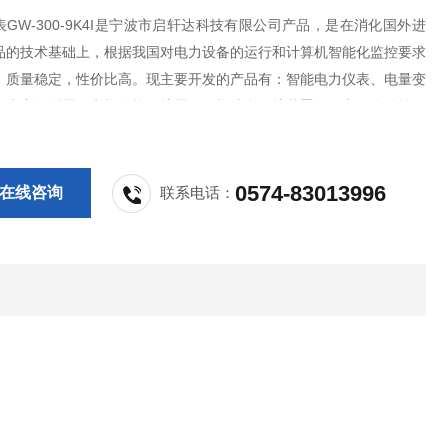
GW-300-9K4I是宁波市启轩达科技有限公司产品，是在消化国外进
品的技术基础上，根据我国对电力设备的运行和计算机智能化监控要求
，质量稳定，性价比高。现主要开发的产品有：智能电力仪表、电量变
气火灾探测器、电机智能保护器、微机综合保护装置、双电源自动转换
PS控制与保护开关、负荷隔离开关、真空断路器、高低压成套开关柜其
等，质量过硬，欢迎新老客户采购
0574-83013996
在线咨询
联系电话：