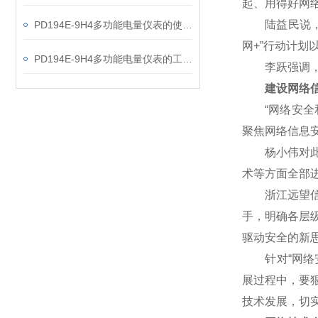
起、用得好网
陆益民说，网
PD194E-9H4多功能电量仪表的使用指南分享
网+”行动计
PD194E-9H4多功能电量仪表的工作原理解析
李跃强调，网
建设网络信
“网络安全和
聚焦网络信息
杨小伟对此表
术等方面全部
浙江远望信息
手，明确各层
驱动安全的新
针对“网络安
展过程中，要
技术发展，切