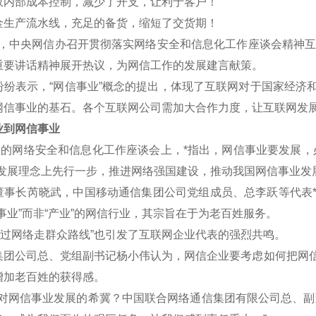
效内部成本控制，减少了开支，让利于客户！
金生产流水线，充足的备货，缩短了交货期！
午，中央网信办召开贯彻落实网络安全和信息化工作座谈会精神互联
重要讲话精神展开热议，为网信工作的发展建言献策。
表示，“网信事业”概念的提出，体现了互联网对于国家经济和
网信事业的基石。各个互联网公司需加大合作力度，让互联网发
到网信事业
的网络安全和信息化工作座谈会上，*指出，网信事业要发展，
新发展理念上先行一步，推进网络强国建设，推动我国网信事业发
长芮晓武，中国移动通信集团公司党组成员、总李跃等代表*认
事业”而非“产业”的网信行业，其宗旨在于为老百姓服务。
过网络走群众路线”也引发了互联网企业代表的强烈共鸣。
公司总、党组副书记杨小伟认为，网信企业要考虑如何把网信
增加老百姓的获得感。
网信事业发展的希冀？中国联合网络通信集团有限公司总、副董