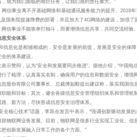
络，成为我们面临的艰巨任务，让我们感到责任重大。”
信事业离不开基础网络和基础通讯服务能力的提升。2016年
划以及国务院提速降费的部署，并且加大了4G网络的建设，加强了
信事业不能靠单打独斗，而要增强信息共享，共同交流经验
息安全体系
信息化是相辅相成的，安全是发展的前提，发展是安全的保障，
安全的体系建设。
示赞同，认为“安全和发展要同步推进”。据他介绍，“中国电
进行了梳理，认真落实名制，确保用户的信息和数据安全，增强网
股份有限公司董事长、总裁傅如毅提出建议称，落实我国信息
级职能和目标；其次，健全各级信息安全管理组织体系和管理机
思路、新方法，尽快形成信息安全治理体系。
全核心技术”话题，李跃在发言中表示，*强调创新驱动发展的
狠抓物联网业务发展。目前，物联网是很多行业实现工业化、信
实把创新发展融入日常工作的各个方面。”