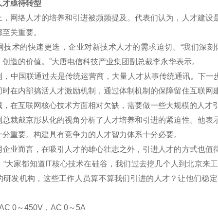
才亟待转型
网络人才的培养和引进被频频提及。代表们认为，人才建设是
都至关重要。
术的快速更迭，企业对新技术人才的需求迫切。“我们深刻
、创造的价值。”大唐电信科技产业集团副总裁李永华表示。
中国联通过去是传统运营商，大量人才从事传统通讯。下一步将
同时在内部搞活人才激励机制，通过体制机制的保障留住互联网
域，在互联网核心技术方面相对欠缺，需要做一些大规模的人才
裁戴京彤从化的视角分析了人才培养和引进的紧迫性。他表示
十分重要。构建具有竞争力的人才智力体系十分必要。
业而言，在吸引人才的雄心壮志之外，引进人才的方式也值得
。“大家都知道IT核心技术在硅谷，我们过去挖几个人到北京来
的研发机构，这些工作人员算不算我们引进的人才？让他们稳定
C 0
～
450V
，AC 0
～5A