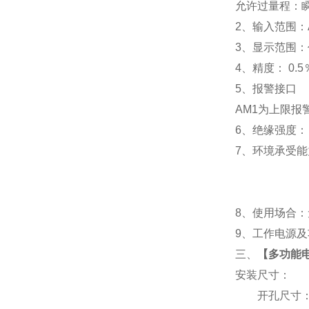
允许过量程：瞬时
2
、输入范围：A
3
、
显示范围：
4
、精度：
0.5
5
、
报警接口
AM1
为上限报警
6
、
绝缘强度： I
7
、
环境承受能力
8
、使用场合：无
9
、工作电源及功耗
三、
【
多功能电表
安装尺寸：
开孔尺寸：91