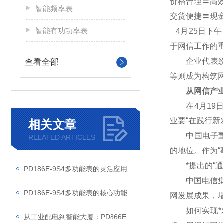
价格合理〓高
智能频率表
交货便捷〓现
智能有功功率表
4
月25日下
于网信工作的
企业代表纷纷
查看全部
等则成为构筑
从网信产业
在4月19日
业要“在践行
相关文章
中国电子董事
RELATED ARTICLES
的地位。作为“
*提出的“通
PD186E-9S4多功能表的灵活应用与核心价值
中国电信集团
PD186E-9S4多功能表的核心功能与多元应用图景
网发展成果，
如何实现*对
从工业配电到智能大厦：PD866E-560多功能电表的能效管理实践