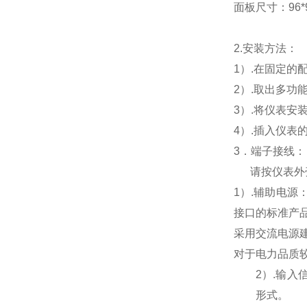
面板尺寸：96*96
2.
安装方法：
1
）.在固定的
2
）.取出多功
3
）.将仪表安
4
）.插入仪表
3
．端子接线：
请按仪表外
1
）
.
辅助电源
接口的标准产
采用交流电源
对于电力品质
2
）
.
输入
形式。