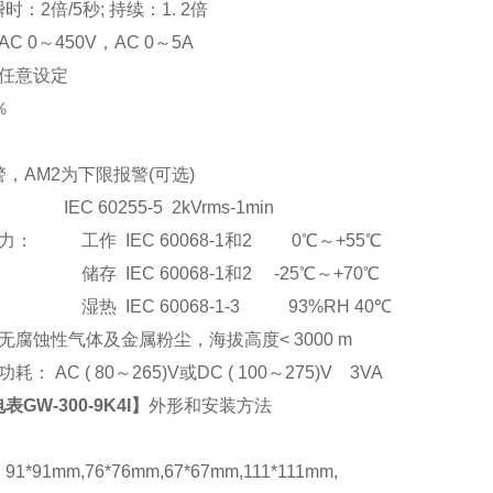
：2倍/5秒; 持续：1. 2倍
C 0
～
450V
，AC 0
～5A
任意设定
％
，AM2为下限报警(可选)
EC 60255-5 2kVrms-1min
： 工作 IEC 60068-1和2 0℃～+55℃
储存 IEC 60068-1和2 -25℃～+70℃
湿热 IEC 60068-1-3 93%RH 40℃
腐蚀性气体及金属粉尘，海拔高度< 3000 m
： AC ( 80
～265)V或DC ( 100～275)V 3VA
GW-300-9K4I
】
外形和安装方法
*91mm,76*76mm,67*67mm,111*111mm,