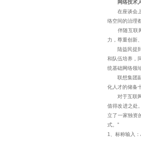
网络技术人
在座谈会上，
络空间的治理
伴随互联网技
力，尊重创新
陆益民提到，
和队伍培养，
统基础网络领
联想集团副总
化人才的储备
对于互联网企
值得改进之处
立了一家独资
式。”
1
、标称输入：A