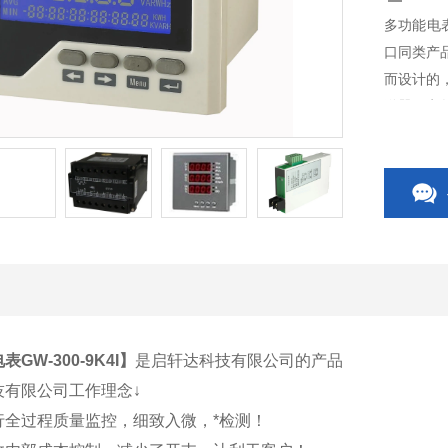
多功能电表
口同类产
而设计的
送器、电
开关、C
相关附件
GW-300-9K4I
】
是启轩达科技有限公司的产品
技有限公司工作理念↓
行全过程质量监控，细致入微，*检测！