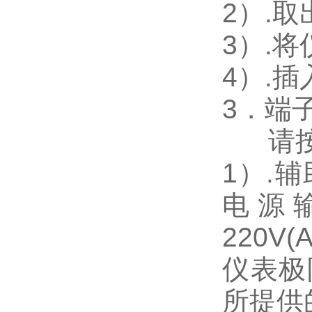
2
）.
3
）.
4
）.
3
．端
请
1
）
.
辅
电源
220V(
仪表极
所提供