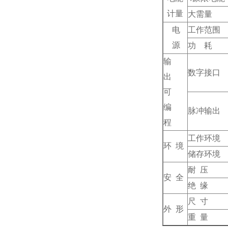
计量
大需量
电
工作范围
源
功 耗
输
数字接口
出
可
编
脉冲输出
程
工作环境
环 境
储存环境
耐 压
安 全
绝 缘
尺 寸
外 形
重 量