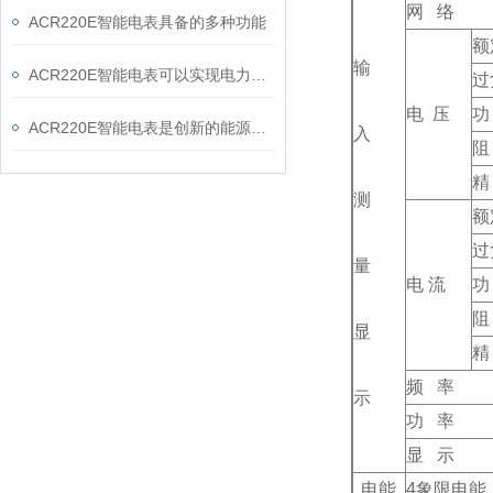
网 络
ACR220E智能电表具备的多种功能
额
输
ACR220E智能电表可以实现电力负荷预测和峰谷差价计费功能
过
电 压
功
ACR220E智能电表是创新的能源计量装置
入
阻
精
测
额
过
量
电 流
功
阻
显
精
频 率
示
功 率
显 示
电能
4
象限电能