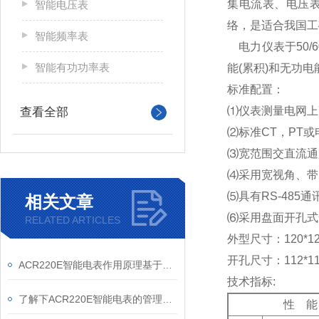
集电流表、电压表
智能电压表
络，是适合我国工
智能频率表
电力仪表于50/
智能有功功率表
能(累积)和无功
标准配置：
⑴
仪表测量电网上
查看全部
⑵
标准CT，PT
⑶
宽范围交直流通用电
⑷
采用宽视角、带
⑸
具有RS-485通
相关文章
⑹
采用盘面开孔式安装
RELATED ARTICLES
外型尺寸：120*120
开孔尺寸：112*112
ACR220E智能电表作用原理基于现代电子技术与通信技术的融合
技术指标:
了解下ACR220E智能电表的管理与使用
性 能