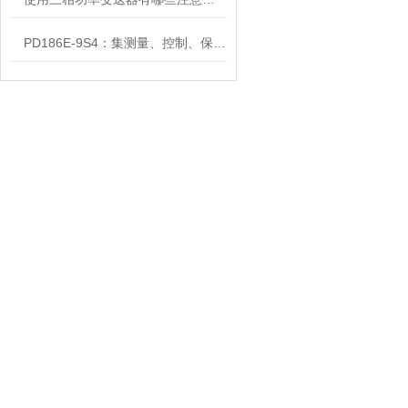
PD186E-9S4：集测量、控制、保护于一体的电力仪表
宁波启轩达科技有限公司
地址：宁波市海曙区古林镇西洋港工业区
邮箱：20460015@qq.com
传真：86-0574-83013995